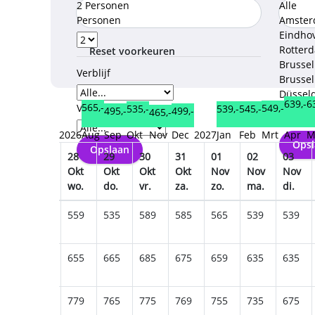
2 Personen
Alle
Personen
Amste
Eindho
Rotter
Reset voorkeuren
Brusse
Verblijf
Brussel
Düssel
639,-
6
565,-
Verzorgingstype
549,-
545,-
Weeze
539,-
535,-
499,-
495,-
465,-
Keulen
2026
Aug
Sep
Okt
Nov
Dec
2027
Jan
Feb
Mrt
Apr
M
Opsl
Opslaan
26
27
28
29
30
31
01
02
03
Okt
Okt
Okt
Okt
Okt
Okt
Nov
Nov
Nov
ma.
di.
wo.
do.
vr.
za.
zo.
ma.
di.
565
539
559
535
589
585
565
539
539
649
629
655
665
685
675
659
635
635
739
719
779
765
775
769
755
735
675