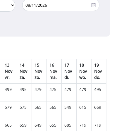
13
14
15
16
17
18
19
20
21
Nov
Nov
Nov
Nov
Nov
Nov
Nov
Nov
No
vr.
za.
zo.
ma.
di.
wo.
do.
vr.
za.
499
495
479
475
479
479
495
565
539
579
575
565
565
549
615
669
635
625
665
659
649
655
685
719
719
709
719