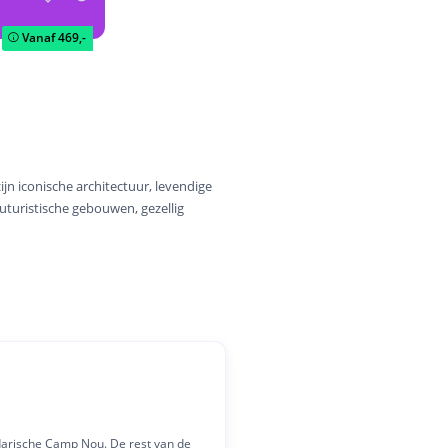
Vanaf
469,-
jn iconische architectuur, levendige
uturistische gebouwen, gezellig
endarische Camp Nou. De rest van de