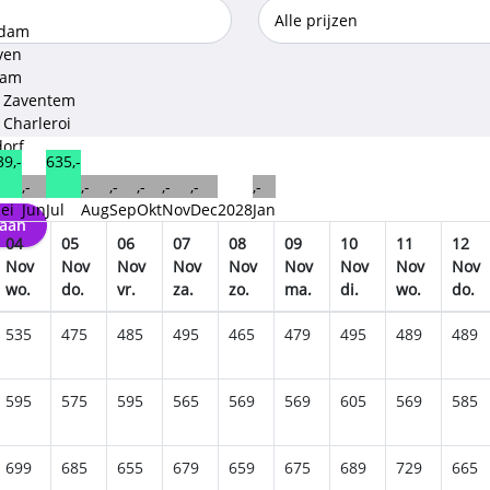
rdam
ven
dam
l Zaventem
 Charleroi
dorf
39,-
635,-
,-
,-
,-
,-
,-
,-
,-
 Bonn
ei
Jun
Jul
Aug
Sep
Okt
Nov
Dec
2028
Jan
aan
04
05
06
07
08
09
10
11
12
Nov
Nov
Nov
Nov
Nov
Nov
Nov
Nov
Nov
wo.
do.
vr.
za.
zo.
ma.
di.
wo.
do.
535
475
485
495
465
479
495
489
489
595
575
595
565
569
569
605
569
585
699
685
655
679
659
675
689
729
665