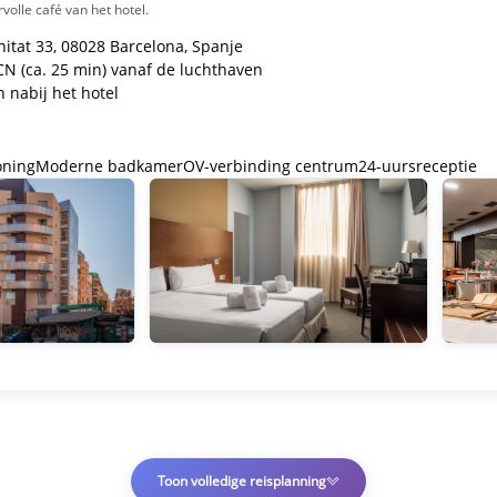
volle café van het hotel.
itat 33, 08028 Barcelona, Spanje
CN (ca. 25 min) vanaf de luchthaven
 nabij het hotel
oning
Moderne badkamer
OV-verbinding centrum
24-uursreceptie
Dag 4 - Treinreis naar Valencia
Dag 3 - Vrije dag in Barcelona
Dag 6 - Vrije dag in Valencia
Dag 7 - Terugreis naar huis
Dag 2 - Ontdek Barcelona
Dag 5 - Ontdek Valencia
Toon volledige reisplanning