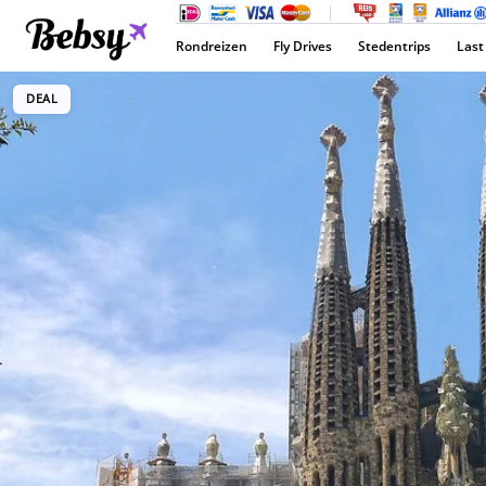
Rondreizen
Fly Drives
Stedentrips
Last
DEAL