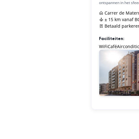
ontspannen in het sfeer
Carrer de Matern
± 15 km vanaf B
Betaald parkeren
Faciliteiten:
WiFi
Café
Airconditi
Dag 2
Dag 3
Dag 4
Dag 5
Dag 6
Dag 7