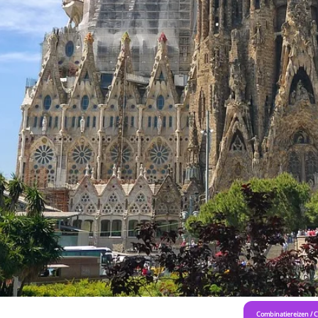
Combinatiereizen
/
C