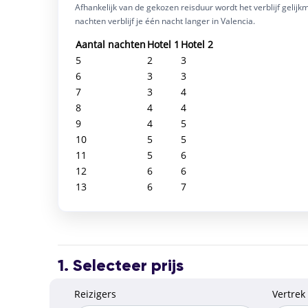
Afhankelijk van de gekozen reisduur wordt het verblijf gelij
Je verblijft in hetzelfde 
Je verblijft in hetzelfde 
Hotel Senator Parque C
Je verblijft in hetzelfde 
Je verblijft in hetzelfde 
nachten verblijf je één nacht langer in Valencia.
ruime kamers met aircon
ontbijtbuffet. Het hote
Faciliteiten:
Faciliteiten:
Faciliteiten:
Faciliteiten:
Aantal nachten
Hotel 1
Hotel 2
indrukwekkende Stad v
WiFi
WiFi
WiFi
WiFi
Café
Café
Ontbijtbuffet
Ontbijtbuffet
Airconditi
Airconditi
A
A
5
2
3
Carrer dels Gran
6
3
3
± 10 km vanaf VL
7
3
4
± 350 km per tre
8
4
4
Betaald parkeren
9
4
5
10
5
5
Faciliteiten:
11
5
6
WiFi
Ontbijtbuffet
A
12
6
6
13
6
7
1. Selecteer prijs
Reizigers
Vertrek