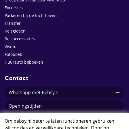
Excursies
Parkeren bij de luchthaven
Transfer
Reisgidsen
Reisaccessoires
Visum
Fotoboek
Huurauto bijboeken
Contact
Whatsapp met Bebsy.nl
Openingstijden
E-mail Bebsy.nl
Om bebsy.nl beter te laten functioneren gebruiken
wij cookies en vergelijkbare technieken. Door op