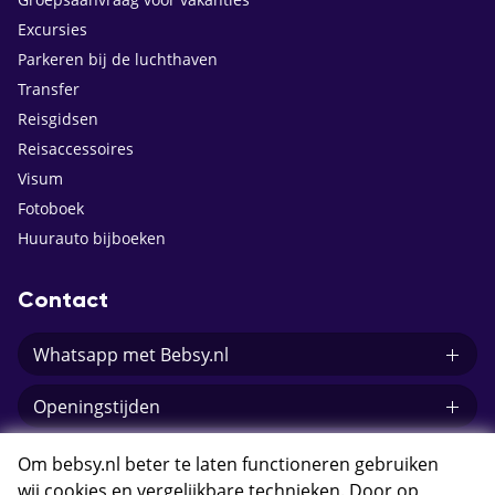
Excursies
Parkeren bij de luchthaven
Transfer
Reisgidsen
Reisaccessoires
Visum
Fotoboek
Huurauto bijboeken
Contact
Whatsapp met Bebsy.nl
Openingstijden
E-mail Bebsy.nl
Om bebsy.nl beter te laten functioneren gebruiken
wij cookies en vergelijkbare technieken. Door op