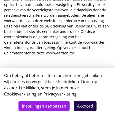
opdracht van de hoofdboeker vastgelegd. Er wordt gebruik
gemaakt van de voordeligste tarieven, die dagelijks door de
reisdienstverschaffers worden aangeboden. De algemene
voorwaarden van deze website zijn hierop van toepassing.
Deze reis valt onder de SGR dekking van Bebsy (m.u.v. reizen
bestaande uit slechts één enkel onderdeel). Op deze
overeenkomst is de garantieregeling van het
Calamiteitenfonds van toepassing. Je kunt de voorwaarden
vinden in de garantieregeling. Op verzoek stuurt het
Calamiteitenfonds deze voorwaarden toe.
Totaal
Om bebsy.nl beter te laten functioneren gebruiken
Details
Deze reis nu boeken
wij cookies en vergelijkbare technieken. Door op
502,-
akkoord te klikken, stem je in met onze
Cookieverklaring
en
Privacyverklaring
.
Instellingen aanpassen
Akkoord
Waarom Bebsy.nl?