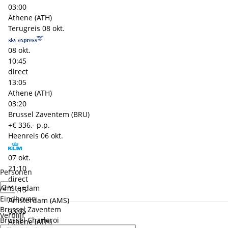
03:00
Athene (ATH)
Terugreis
08 okt.
08 okt.
10:45
direct
13:05
Athene (ATH)
03:20
Brussel Zaventem (BRU)
+€ 336,- p.p.
Heenreis
06 okt.
07 okt.
21:10
Personen
direct
Amsterdam
01:15
Eindhoven
Amsterdam (AMS)
Brussel Zaventem
03:05
Verblijf
Brussel Charleroi
Athene (ATH)