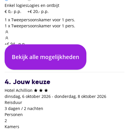
Enkel logies
Logies en ontbijt
€ 0,- p.p.
+€ 20,- p.p.
1 x Tweepersoonskamer voor 1 pers.
1 x Tweepersoonskamer voor 1 pers.
+€ 94,- p.p.
Bekijk alle mogelijkheden
Enkel logies
Logies en ontbijt
€ 0,- p.p.
+€ 21,- p.p.
4. Jouw keuze
Hotel Achillion
dinsdag, 6 oktober 2026 - donderdag, 8 oktober 2026
Reisduur
3 dagen / 2 nachten
Personen
2
Kamers