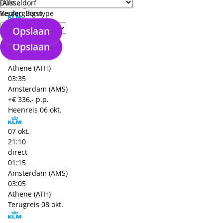
Düsseldorf
Terugreis
08 okt.
Keulen Bonn
Verzorgingstype
08 okt.
Opslaan
17:25
Opslaan
direct
20:00
Athene (ATH)
03:35
Amsterdam (AMS)
+€ 336,- p.p.
Heenreis
06 okt.
07 okt.
21:10
direct
01:15
Amsterdam (AMS)
03:05
Athene (ATH)
Terugreis
08 okt.