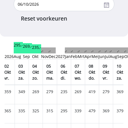
Reset voorkeuren
295,-
269,-
235,-
,-
,-
,-
,-
,-
,-
,-
,-
,-
,-
,-
,-
2026
Aug
Sep
Okt
Nov
Dec
2027
Jan
Feb
Mrt
Apr
Mei
Jun
Jul
Aug
Sep
O
02
03
04
05
06
07
08
09
10
Okt
Okt
Okt
Okt
Okt
Okt
Okt
Okt
Okt
vr.
za.
zo.
ma.
di.
wo.
do.
vr.
za.
359
349
269
279
235
269
419
279
369
365
335
325
315
295
339
479
369
379