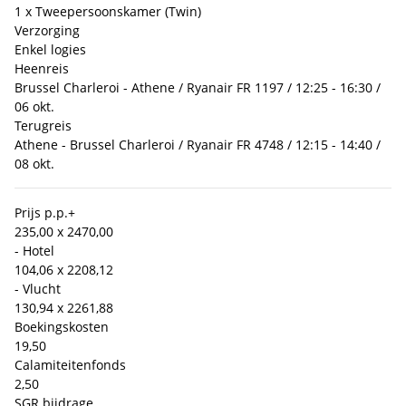
1 x Tweepersoonskamer (Twin)
Verzorging
Enkel logies
Heenreis
Brussel Charleroi - Athene / Ryanair FR 1197 / 12:25 - 16:30 /
06 okt.
Terugreis
Athene - Brussel Charleroi / Ryanair FR 4748 / 12:15 - 14:40 /
08 okt.
Prijs p.p.
+
235,00 x 2
470,00
- Hotel
104,06 x 2
208,12
- Vlucht
130,94 x 2
261,88
Boekingskosten
19,50
Calamiteitenfonds
2,50
SGR bijdrage