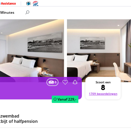
 Minutes
8
Scoort een
8
1709 beoordelingen
Vanaf
229,-
n zwembad
tbijt of halfpension