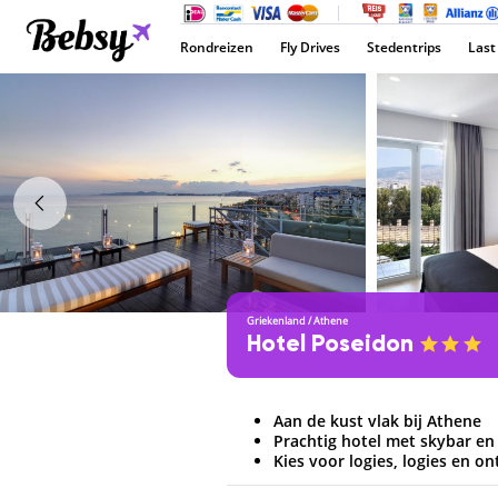
Rondreizen
Fly Drives
Stedentrips
Last
Griekenland
/
Athene
Hotel Poseidon
Aan de kust vlak bij Athene
Prachtig hotel met skybar e
Kies voor logies, logies en on