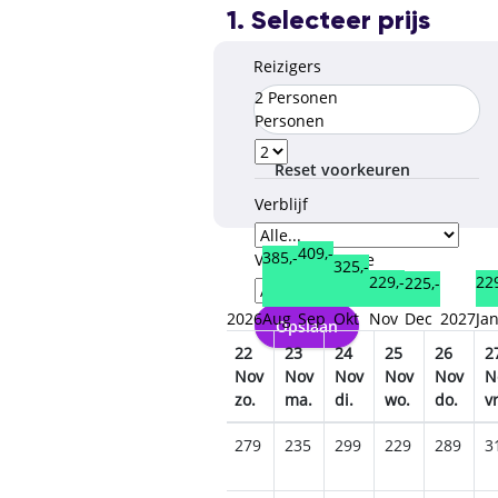
1. Selecteer prijs
Reizigers
2 Personen
Personen
Reset voorkeuren
Verblijf
409,-
385,-
Verzorgingstype
325,-
229,-
229
225,-
2026
Aug
Sep
Okt
Nov
Dec
2027
Ja
Opslaan
7
18
19
20
21
22
23
24
25
26
2
ov
Nov
Nov
Nov
Nov
Nov
Nov
Nov
Nov
Nov
N
.
wo.
do.
vr.
za.
zo.
ma.
di.
wo.
do.
vr
79
235
279
425
355
279
235
299
229
289
3