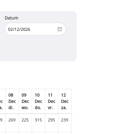
Datum
08
09
10
11
12
13
14
15
16
17
ec
Dec
Dec
Dec
Dec
Dec
Dec
Dec
Dec
Dec
De
a.
di.
wo.
do.
vr.
za.
zo.
ma.
di.
wo.
do.
9
269
225
315
295
239
279
225
279
225
249