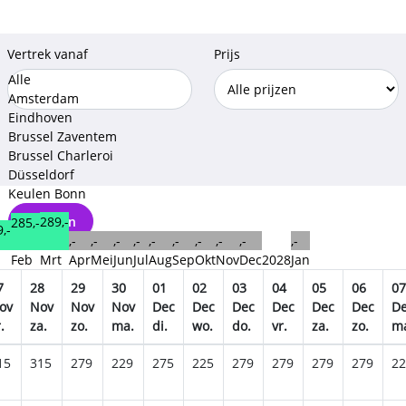
Vertrek vanaf
Prijs
Alle
Amsterdam
Eindhoven
Brussel Zaventem
Brussel Charleroi
Düsseldorf
Keulen Bonn
Opslaan
289,-
285,-
,-
,-
,-
,-
,-
,-
,-
,-
,-
,-
,-
n
Feb
Mrt
Apr
Mei
Jun
Jul
Aug
Sep
Okt
Nov
Dec
2028
Jan
7
28
29
30
01
02
03
04
05
06
07
ov
Nov
Nov
Nov
Dec
Dec
Dec
Dec
Dec
Dec
D
.
za.
zo.
ma.
di.
wo.
do.
vr.
za.
zo.
m
15
315
279
229
275
225
279
279
279
279
22