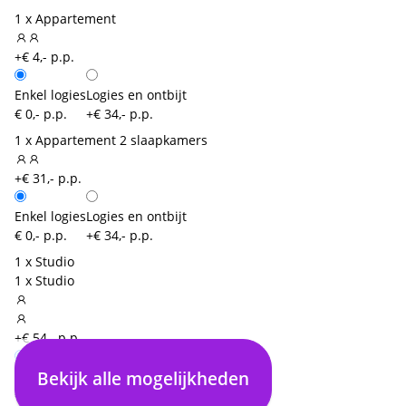
1 x Appartement
+€ 4,- p.p.
Enkel logies
Logies en ontbijt
€ 0,- p.p.
+€ 34,- p.p.
1 x Appartement 2 slaapkamers
+€ 31,- p.p.
Enkel logies
Logies en ontbijt
€ 0,- p.p.
+€ 34,- p.p.
1 x Studio
1 x Studio
+€ 54,- p.p.
Bekijk alle mogelijkheden
Enkel logies
€ 0,- p.p.