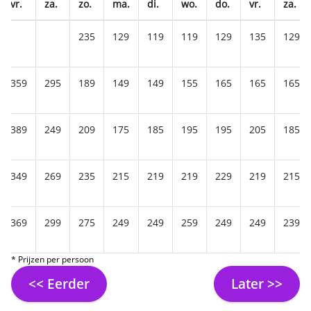
vr.
za.
zo.
ma.
di.
wo.
do.
vr.
za.
235
129
119
119
129
135
129
359
295
189
149
149
155
165
165
165
389
249
209
175
185
195
195
205
185
349
269
235
215
219
219
229
219
215
369
299
275
249
249
259
249
249
239
* Prijzen per persoon
<< Eerder
Later >>