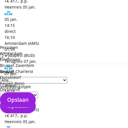
+€ 417,- p.p.
Heenreis
05 jan.
05 jan.
14:15
direct
16:10
Amsterdam (AMS)
Personen
01:55
Amsterdam
Budapest (BUD)
Eindhoven
Terugreis
07 jan.
Brussel Zaventem
Brussel Charleroi
Verblijf
07 jan.
Düsseldorf
17:05
Keulen Bonn
direct
Verzorgingstype
Dortmund
19:15
Budapest (BUD)
Opslaan
02:10
Opslaan
Amsterdam (AMS)
+€ 417,- p.p.
Heenreis
05 jan.