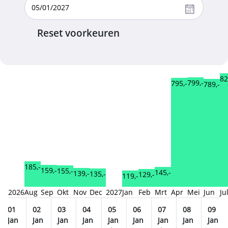
Reset voorkeuren
82
799,-
795,-
789,-
185,-
159,-
155,-
145,-
139,-
135,-
129,-
119,-
2026
Aug
Sep
Okt
Nov
Dec
2027
Jan
Feb
Mrt
Apr
Mei
Jun
Ju
01
02
03
04
05
06
07
08
09
Jan
Jan
Jan
Jan
Jan
Jan
Jan
Jan
Jan