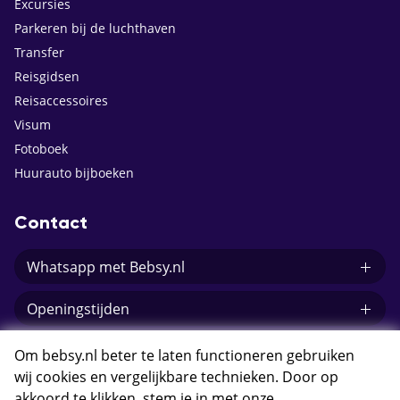
Excursies
Parkeren bij de luchthaven
Transfer
Reisgidsen
Reisaccessoires
Visum
Fotoboek
Huurauto bijboeken
Contact
Whatsapp met Bebsy.nl
Openingstijden
E-mail Bebsy.nl
Om bebsy.nl beter te laten functioneren gebruiken
wij cookies en vergelijkbare technieken. Door op
akkoord te klikken, stem je in met onze