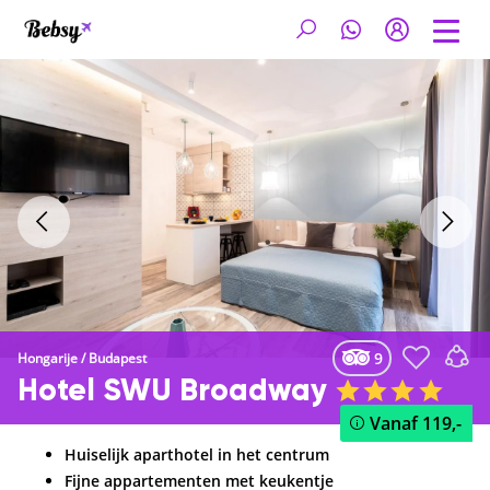
9
Hongarije
/
Budapest
Hotel SWU Broadway
Vanaf
119,-
Huiselijk aparthotel in het centrum
Fijne appartementen met keukentje