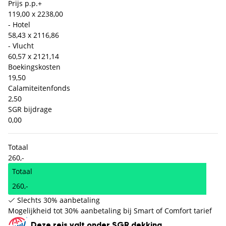
Prijs p.p.
+
119,00 x 2
238,00
- Hotel
58,43 x 2
116,86
- Vlucht
60,57 x 2
121,14
Boekingskosten
19,50
Calamiteitenfonds
2,50
SGR bijdrage
0,00
Totaal
260,-
Totaal
260,-
Slechts 30% aanbetaling
Mogelijkheid tot 30% aanbetaling bij Smart of Comfort tarief
Deze reis valt onder SGR dekking.