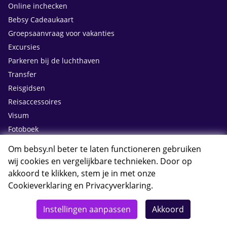
Online inchecken
Bebsy Cadeaukaart
Groepsaanvraag voor vakanties
Excursies
Parkeren bij de luchthaven
Transfer
Reisgidsen
Reisaccessoires
Visum
Fotoboek
Huurauto bijboeken
Om bebsy.nl beter te laten functioneren gebruiken
wij cookies en vergelijkbare technieken. Door op
Contact
akkoord te klikken, stem je in met onze
Cookieverklaring
en
Privacyverklaring
.
Whatsapp met Bebsy.nl
Instellingen aanpassen
Akkoord
Openingstijden