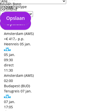
07 jan.
Keulen Bonn
Verzorgingstype
17:05
Dortmund
direct
Opslaan
19:15
Opslaan
Budapest (BUD)
02:10
Amsterdam (AMS)
+€ 417,- p.p.
Heenreis
05 jan.
05 jan.
09:30
direct
11:30
Amsterdam (AMS)
02:00
Budapest (BUD)
Terugreis
07 jan.
07 jan.
17:05