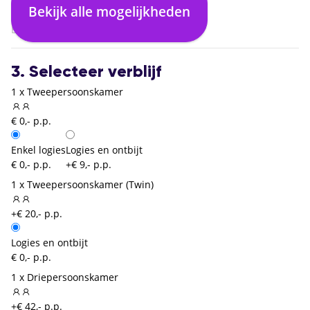
Budapest (BUD)
Bekijk alle mogelijkheden
02:10
Brussel Zaventem (BRU)
3. Selecteer verblijf
1 x Tweepersoonskamer
€ 0,- p.p.
Enkel logies
Logies en ontbijt
€ 0,- p.p.
+€ 9,- p.p.
1 x Tweepersoonskamer (Twin)
+€ 20,- p.p.
Logies en ontbijt
€ 0,- p.p.
1 x Driepersoonskamer
+€ 42,- p.p.