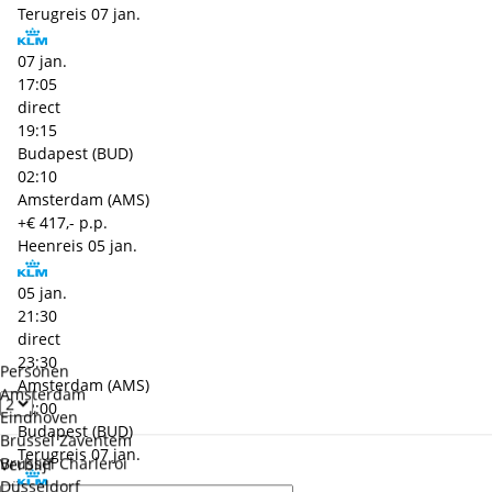
Terugreis
07 jan.
07 jan.
17:05
direct
19:15
Budapest (BUD)
02:10
Amsterdam (AMS)
+€ 417,- p.p.
Heenreis
05 jan.
05 jan.
21:30
direct
23:30
Personen
Amsterdam (AMS)
Amsterdam
02:00
Eindhoven
Budapest (BUD)
Brussel Zaventem
Terugreis
07 jan.
Brussel Charleroi
Verblijf
Düsseldorf