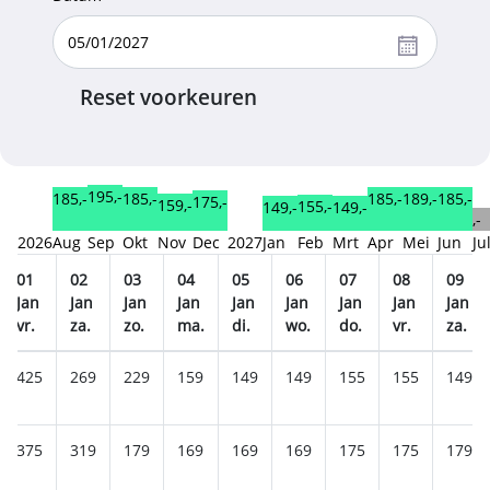
Reset voorkeuren
195,-
189,-
185,-
185,-
185,-
185,-
175,-
159,-
155,-
149,-
149,-
,-
2026
Aug
Sep
Okt
Nov
Dec
2027
Jan
Feb
Mrt
Apr
Mei
Jun
Ju
01
02
03
04
05
06
07
08
09
Jan
Jan
Jan
Jan
Jan
Jan
Jan
Jan
Jan
vr.
za.
zo.
ma.
di.
wo.
do.
vr.
za.
425
269
229
159
149
149
155
155
149
375
319
179
169
169
169
175
175
179