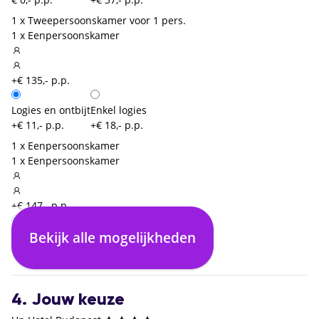
1 x Tweepersoonskamer voor 1 pers.
1 x Eenpersoonskamer
+€ 135,- p.p.
Logies en ontbijt
Enkel logies
+€ 11,- p.p.
+€ 18,- p.p.
1 x Eenpersoonskamer
1 x Eenpersoonskamer
+€ 147,- p.p.
Bekijk alle mogelijkheden
Enkel logies
Logies en ontbijt
€ 0,- p.p.
+€ 22,- p.p.
4. Jouw keuze