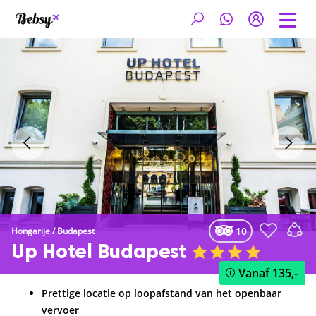
10
Hongarije
/
Budapest
Up Hotel Budapest
Vanaf
135,-
Prettige locatie op loopafstand van het openbaar
vervoer