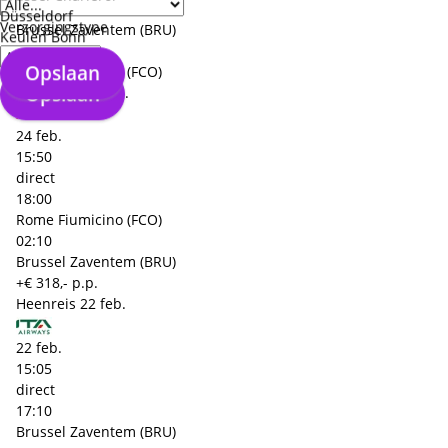
13:40
Düsseldorf
Verzorgingstype
Brussel Zaventem (BRU)
Keulen Bonn
02:05
Opslaan
Rome Fiumicino (FCO)
Opslaan
Terugreis
24 feb.
24 feb.
15:50
direct
18:00
Rome Fiumicino (FCO)
02:10
Brussel Zaventem (BRU)
+€ 318,- p.p.
Heenreis
22 feb.
22 feb.
15:05
direct
17:10
Brussel Zaventem (BRU)