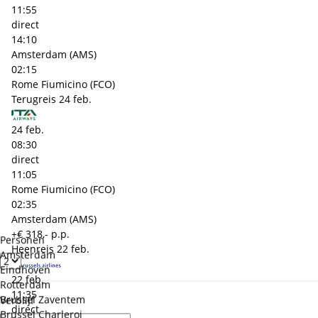
11:55
direct
14:10
Amsterdam (AMS)
02:15
Rome Fiumicino (FCO)
Terugreis
24 feb.
24 feb.
08:30
direct
11:05
Rome Fiumicino (FCO)
02:35
Amsterdam (AMS)
+€ 318,- p.p.
Personen
Heenreis
22 feb.
Amsterdam
Eindhoven
22 feb.
Rotterdam
11:35
Brussel Zaventem
Verblijf
direct
Brussel Charleroi