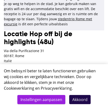
je op weg te helpen in de stad. Je kan gebruik maken van
gratis wifi en de accommodatie beschikt over een lift. De
receptie is 24 uur per dag aanwezig en er is ruimte om de
bagage op te slaan. Tijdens jouw
stedentrip Rome met
excursie
is dit een perfecte uitvalsbasis
Locatie Hop off bij de
highlights (48u)
Via della Purificazione 31
00187, Rome
Italië
Op 500 meter van de Spaanse trappen
Om bebsy.nl beter te laten functioneren gebruiken
Op 750 meter van de Trevi fontein
wij cookies en vergelijkbare technieken. Door op
Op 1,4 kilometer van het Pantheon
akkoord te klikken, stem je in met onze
Op 2,1 kilometer van het Colosseum
Cookieverklaring
en
Privacyverklaring
.
Op 3,5 kilometer van Vaticaanstad
Totaal
Op 34 kilometer van luchthaven Rome Fiumicino
Details
Deze reis nu boeken
Instellingen aanpassen
Akkoord
890,-