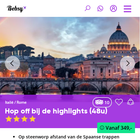
10
Italië
/
Rome
Hop off bij de highlights (48u)
Vanaf
349,-
Op steenworp afstand van de Spaanse trappen