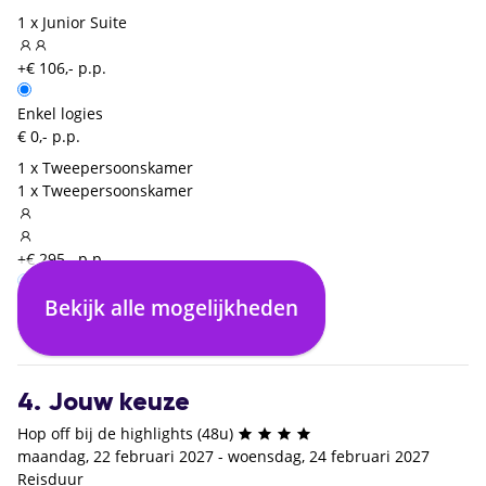
1 x Junior Suite
+€ 106,- p.p.
Enkel logies
€ 0,- p.p.
1 x Tweepersoonskamer
1 x Tweepersoonskamer
+€ 295,- p.p.
Bekijk alle mogelijkheden
Enkel logies
€ 0,- p.p.
4. Jouw keuze
Hop off bij de highlights (48u)
maandag, 22 februari 2027 - woensdag, 24 februari 2027
Reisduur