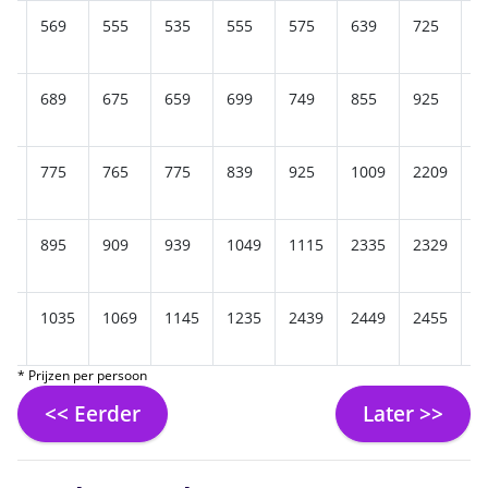
69
569
555
535
555
575
639
725
8
85
689
675
659
699
749
855
925
2
69
775
765
775
839
925
1009
2209
2
85
895
909
939
1049
1115
2335
2329
2
99
1035
1069
1145
1235
2439
2449
2455
2
* Prijzen per persoon
<< Eerder
Later >>