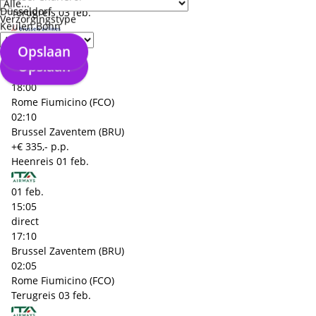
Düsseldorf
Terugreis
03 feb.
Verzorgingstype
Keulen Bonn
03 feb.
Opslaan
15:50
Opslaan
direct
18:00
Rome Fiumicino (FCO)
02:10
Brussel Zaventem (BRU)
+€ 335,- p.p.
Heenreis
01 feb.
01 feb.
15:05
direct
17:10
Brussel Zaventem (BRU)
02:05
Rome Fiumicino (FCO)
Terugreis
03 feb.