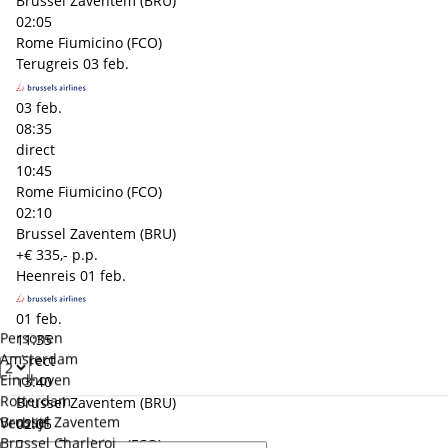
Brussel Zaventem (BRU)
02:05
Rome Fiumicino (FCO)
Terugreis
03 feb.
03 feb.
08:35
direct
10:45
Rome Fiumicino (FCO)
02:10
Brussel Zaventem (BRU)
+€ 335,- p.p.
Heenreis
01 feb.
01 feb.
Personen
11:35
Amsterdam
direct
Eindhoven
13:40
Rotterdam
Brussel Zaventem (BRU)
Brussel Zaventem
Verblijf
02:05
Brussel Charleroi
Rome Fiumicino (FCO)