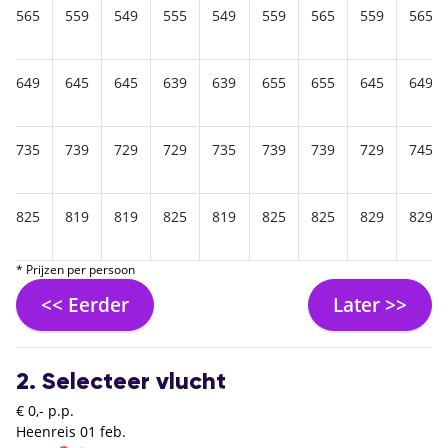
565
559
549
555
549
559
565
559
565
649
645
645
639
639
655
655
645
649
735
739
729
729
735
739
739
729
745
825
819
819
825
819
825
825
829
829
* Prijzen per persoon
<< Eerder
Later >>
2. Selecteer vlucht
€ 0,- p.p.
Heenreis
01 feb.