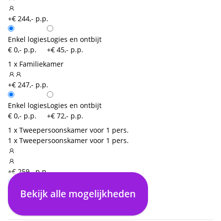
+€ 244,- p.p.
Enkel logies
Logies en ontbijt
€ 0,- p.p.
+€ 45,- p.p.
1 x Familiekamer
+€ 247,- p.p.
Enkel logies
Logies en ontbijt
€ 0,- p.p.
+€ 72,- p.p.
1 x Tweepersoonskamer voor 1 pers.
1 x Tweepersoonskamer voor 1 pers.
+€ 259,- p.p.
Bekijk alle mogelijkheden
Enkel logies
Logies en ontbijt
€ 0,- p.p.
+€ 46,- p.p.