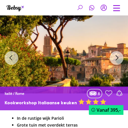
8
Italië
/
Rome
Kookworkshop Italiaanse keuken
Vanaf
395,-
In de rustige wijk Parioli
Grote tuin met overdekt terras