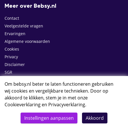
Meer over Bebsy.nl
Contact
Veelgestelde vragen
Ervaringen
Algemene voorwaarden
Cookies
Privacy
Disclaimer
SGR
Calamiteitenfonds
Om bebsy.nl beter te laten functioneren gebruiken
Vacatures
wij cookies en vergelijkbare technieken. Door op
Bagageregels
akkoord te klikken, stem je in met onze
Online inchecken
Cookieverklaring
en
Privacyverklaring
.
Bebsy Cadeaukaart
Instellingen aanpassen
Akkoord
Groepsaanvraag voor vakanties
Excursies