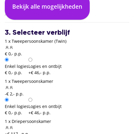
Rome Fiumicino (FCO)
Bekijk alle mogelijkheden
02:30
Amsterdam (AMS)
3. Selecteer verblijf
1 x Tweepersoonskamer (Twin)
€ 0,- p.p.
Enkel logies
Logies en ontbijt
€ 0,- p.p.
+€ 46,- p.p.
1 x Tweepersoonskamer
-€ 2,- p.p.
Enkel logies
Logies en ontbijt
€ 0,- p.p.
+€ 46,- p.p.
1 x Driepersoonskamer
+€ 117,- p.p.