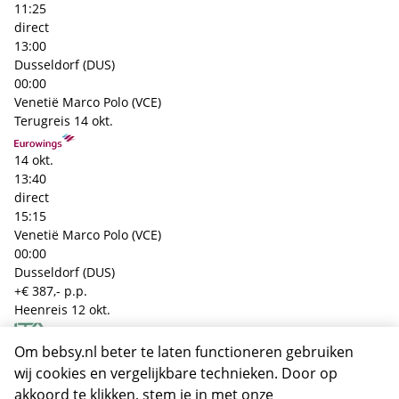
11:25
direct
13:00
Dusseldorf (DUS)
00:00
Venetië Marco Polo (VCE)
Terugreis
14 okt.
14 okt.
13:40
direct
15:15
Venetië Marco Polo (VCE)
00:00
Dusseldorf (DUS)
+€ 387,- p.p.
Heenreis
12 okt.
12 okt.
Om bebsy.nl beter te laten functioneren gebruiken
09:55
wij cookies en vergelijkbare technieken. Door op
direct
akkoord te klikken, stem je in met onze