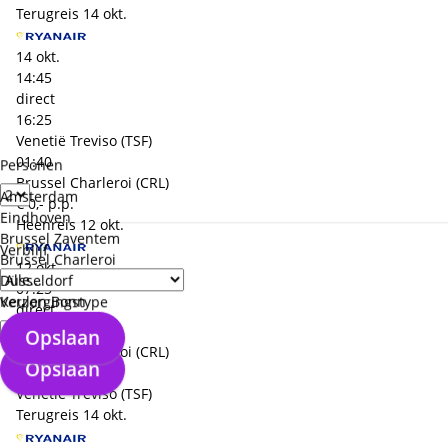
Terugreis
14 okt.
14 okt.
14:45
direct
16:25
Venetië Treviso (TSF)
01:40
Personen
Brussel Charleroi (CRL)
Amsterdam
€ 0,- p.p.
Eindhoven
Heenreis
12 okt.
Brussel Zaventem
Verblijf
Brussel Charleroi
12 okt.
Düsseldorf
07:25
Keulen Bonn
Verzorgingstype
direct
09:00
Opslaan
Brussel Charleroi (CRL)
Opslaan
01:35
Venetië Treviso (TSF)
Terugreis
14 okt.