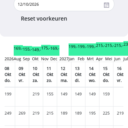
Reset voorkeuren
23
215,-
215,-
215,-
199,-
199,-
199,-
175,-
169,-
169,-
155,-
149,-
2026
Aug
Sep
Okt
Nov
Dec
2027
Jan
Feb
Mrt
Apr
Mei
Jun
Ju
08
09
10
11
12
13
14
15
16
Okt
Okt
Okt
Okt
Okt
Okt
Okt
Okt
Okt
do.
vr.
za.
zo.
ma.
di.
wo.
do.
vr.
199
219
155
149
149
149
159
249
269
219
215
189
189
195
225
219