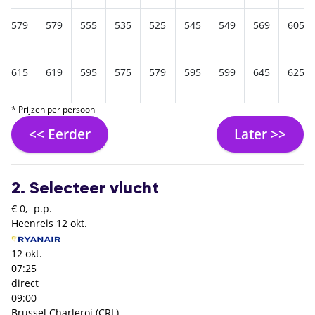
579
579
555
535
525
545
549
569
605
615
619
595
575
579
595
599
645
625
* Prijzen per persoon
<< Eerder
Later >>
2. Selecteer vlucht
€ 0,- p.p.
Heenreis
12 okt.
12 okt.
07:25
direct
09:00
Brussel Charleroi (CRL)