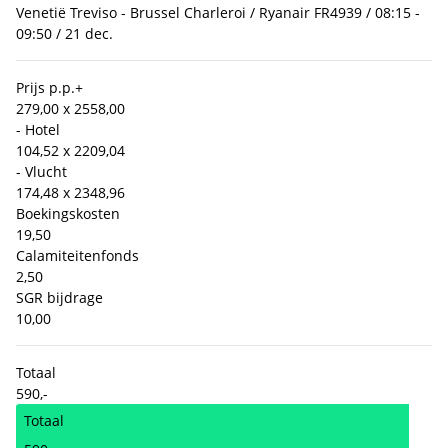
Venetië Treviso - Brussel Charleroi / Ryanair FR4939 / 08:15 -
09:50 / 21 dec.
Prijs p.p.
+
279,00 x 2
558,00
- Hotel
104,52 x 2
209,04
- Vlucht
174,48 x 2
348,96
Boekingskosten
19,50
Calamiteitenfonds
2,50
SGR bijdrage
10,00
Totaal
590,-
Totaal