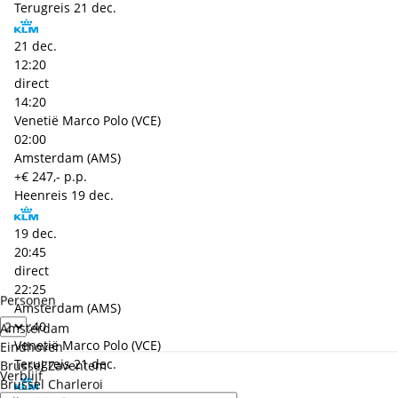
Terugreis
21 dec.
21 dec.
12:20
direct
14:20
Venetië Marco Polo (VCE)
02:00
Amsterdam (AMS)
+€ 247,- p.p.
Heenreis
19 dec.
19 dec.
20:45
direct
22:25
Personen
Amsterdam (AMS)
01:40
Amsterdam
Venetië Marco Polo (VCE)
Eindhoven
Terugreis
21 dec.
Brussel Zaventem
Verblijf
Brussel Charleroi