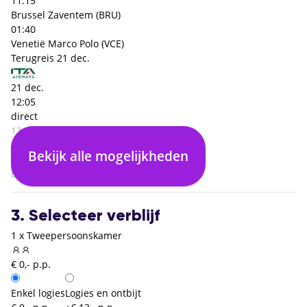
11:15
Brussel Zaventem (BRU)
01:40
Venetië Marco Polo (VCE)
Terugreis
21 dec.
21 dec.
12:05
direct
13:45
Venetië Marco Polo (VCE)
Bekijk alle mogelijkheden
01:40
Brussel Zaventem (BRU)
3. Selecteer verblijf
1 x Tweepersoonskamer
€ 0,- p.p.
Enkel logies
Logies en ontbijt