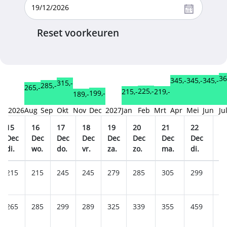
Reset voorkeuren
36
345,-
345,-
345,-
315,-
285,-
265,-
225,-
219,-
215,-
199,-
189,-
2026
Aug
Sep
Okt
Nov
Dec
2027
Jan
Feb
Mrt
Apr
Mei
Jun
Ju
15
16
17
18
19
20
21
22
2
Dec
Dec
Dec
Dec
Dec
Dec
Dec
Dec
D
di.
wo.
do.
vr.
za.
zo.
ma.
di.
w
215
215
245
245
279
285
305
299
5
265
285
299
289
325
339
355
459
3