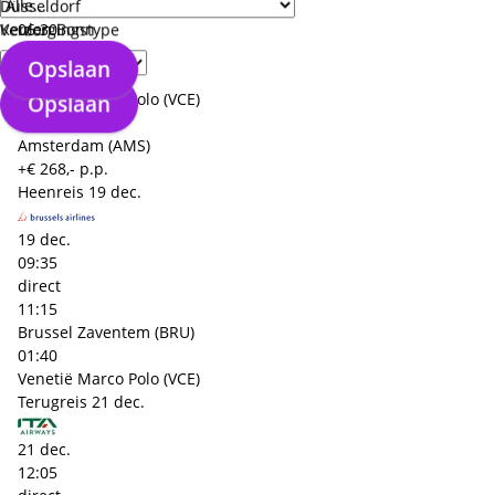
21 dec.
Düsseldorf
06:30
Keulen Bonn
Verzorgingstype
direct
Opslaan
08:35
Venetië Marco Polo (VCE)
Opslaan
02:05
Amsterdam (AMS)
+€ 268,- p.p.
Heenreis
19 dec.
19 dec.
09:35
direct
11:15
Brussel Zaventem (BRU)
01:40
Venetië Marco Polo (VCE)
Terugreis
21 dec.
21 dec.
12:05