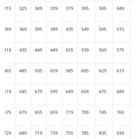
315
325
349
339
379
395
505
449
4
369
369
395
389
435
549
505
515
5
419
435
449
449
655
539
569
575
5
465
485
505
659
585
605
629
615
6
519
545
679
595
649
659
675
689
7
575
679
655
659
719
709
745
769
8
729
689
719
739
755
785
835
939
9