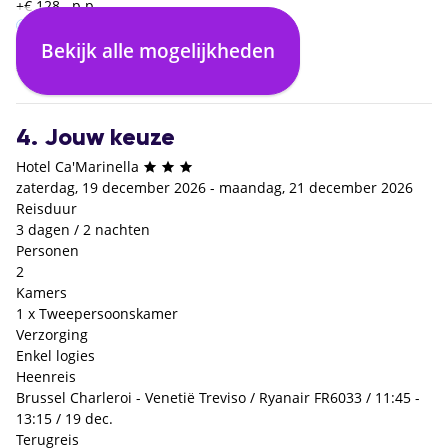
+€ 128,- p.p.
Bekijk alle mogelijkheden
Enkel logies
Logies en ontbijt
€ 0,- p.p.
+€ 17,- p.p.
4. Jouw keuze
Hotel Ca'Marinella
zaterdag, 19 december 2026 - maandag, 21 december 2026
Reisduur
3 dagen / 2 nachten
Personen
2
Kamers
1 x Tweepersoonskamer
Verzorging
Enkel logies
Heenreis
Brussel Charleroi - Venetië Treviso / Ryanair FR6033 / 11:45 -
13:15 / 19 dec.
Terugreis