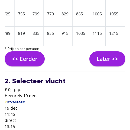
725
755
799
779
829
865
1005
1055
1
789
819
835
855
915
1035
1115
1215
1
* Prijzen per persoon
<< Eerder
Later >>
2. Selecteer vlucht
€ 0,- p.p.
Heenreis
19 dec.
19 dec.
11:45
direct
13:15