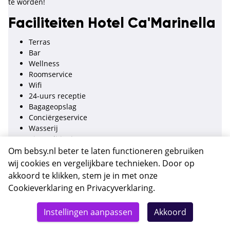
te worden!
Faciliteiten Hotel Ca'Marinella
Terras
Bar
Wellness
Roomservice
Wifi
24-uurs receptie
Bagageopslag
Conciërgeservice
Wasserij
Airconditioning
Verwarming
Om bebsy.nl beter te laten functioneren gebruiken
Kluisje
wij cookies en vergelijkbare technieken. Door op
Voorzieningen voor mindervaliden
akkoord te klikken, stem je in met onze
Cookieverklaring
en
Privacyverklaring
.
Locatie Hotel Ca'Marinella
Totaal
Details
Deze reis nu boeken
Instellingen aanpassen
Akkoord
590,-
Castello 6068