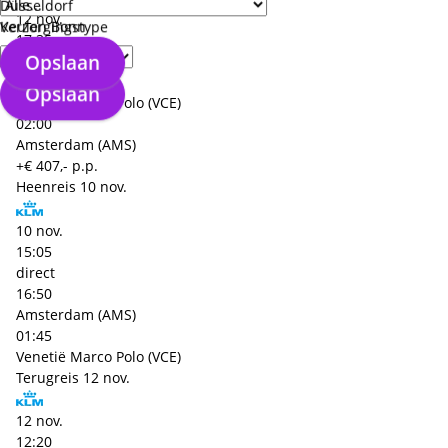
Düsseldorf
12 nov.
Keulen Bonn
Verzorgingstype
17:35
Opslaan
direct
19:35
Opslaan
Venetië Marco Polo (VCE)
02:00
Amsterdam (AMS)
+€ 407,- p.p.
Heenreis
10 nov.
10 nov.
15:05
direct
16:50
Amsterdam (AMS)
01:45
Venetië Marco Polo (VCE)
Terugreis
12 nov.
12 nov.
12:20