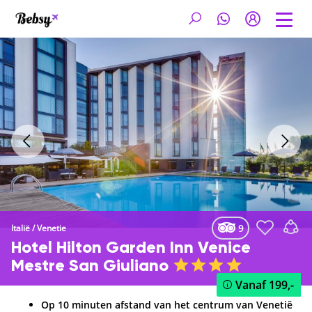
9
Italië
/
Venetie
Hotel Hilton Garden Inn Venice
Mestre San Giuliano
Vanaf
199,-
Op 10 minuten afstand van het centrum van Venetië