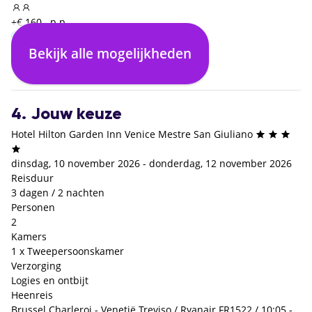
+€ 160,- p.p.
Bekijk alle mogelijkheden
Enkel logies
Logies en ontbijt
€ 0,- p.p.
+€ 22,- p.p.
4. Jouw keuze
Hotel Hilton Garden Inn Venice Mestre San Giuliano
dinsdag, 10 november 2026 - donderdag, 12 november 2026
Reisduur
3 dagen / 2 nachten
Personen
2
Kamers
1 x Tweepersoonskamer
Verzorging
Logies en ontbijt
Heenreis
Brussel Charleroi - Venetië Treviso / Ryanair FR1522 / 10:05 -