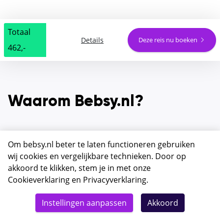
Totaal
Details
Deze reis nu boeken
462,-
Waarom Bebsy.nl?
Om bebsy.nl beter te laten functioneren gebruiken
Betaalbare reizen met SGR
wij cookies en vergelijkbare technieken. Door op
dekking voor ieder budget
akkoord te klikken, stem je in met onze
Cookieverklaring
en
Privacyverklaring
.
Instellingen aanpassen
Akkoord