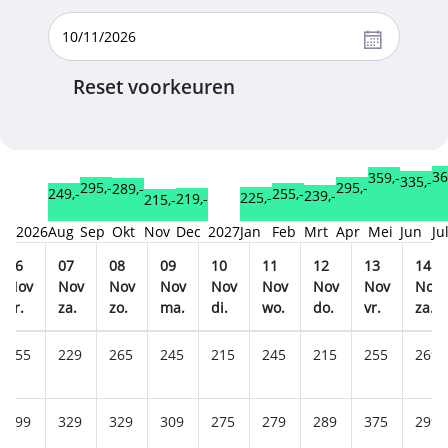
Reset voorkeuren
36
359,-
335,-
295,-
295,-
289,-
255,-
249,-
239,-
225,-
219,-
215,-
2026
Aug
Sep
Okt
Nov
Dec
2027
Jan
Feb
Mrt
Apr
Mei
Jun
Ju
06
07
08
09
10
11
12
13
14
Nov
Nov
Nov
Nov
Nov
Nov
Nov
Nov
Nov
vr.
za.
zo.
ma.
di.
wo.
do.
vr.
za.
255
229
265
245
215
245
215
255
269
299
329
329
309
275
279
289
375
299