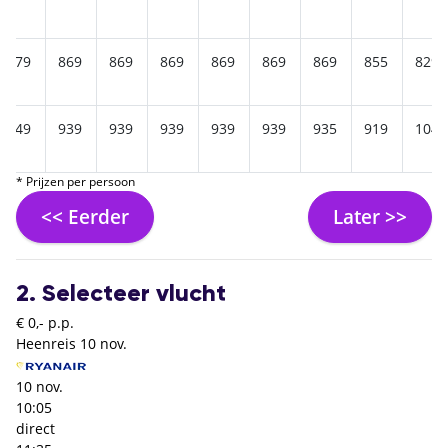
879
869
869
869
869
869
869
855
829
949
939
939
939
939
939
935
919
1045
* Prijzen per persoon
<< Eerder
Later >>
2. Selecteer vlucht
€ 0,- p.p.
Heenreis
10 nov.
10 nov.
10:05
direct