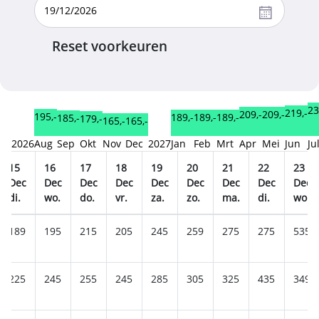
Reset voorkeuren
23
219,-
209,-
209,-
195,-
189,-
189,-
189,-
185,-
179,-
165,-
165,-
2026
Aug
Sep
Okt
Nov
Dec
2027
Jan
Feb
Mrt
Apr
Mei
Jun
Ju
15
16
17
18
19
20
21
22
23
Dec
Dec
Dec
Dec
Dec
Dec
Dec
Dec
Dec
di.
wo.
do.
vr.
za.
zo.
ma.
di.
wo.
189
195
215
205
245
259
275
275
535
225
245
255
245
285
305
325
435
349