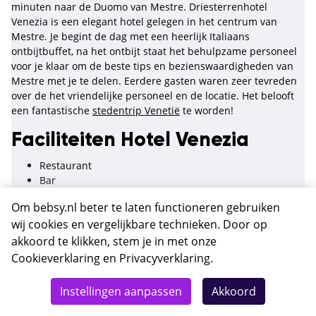
minuten naar de Duomo van Mestre. Driesterrenhotel
Venezia is een elegant hotel gelegen in het centrum van
Mestre. Je begint de dag met een heerlijk Italiaans
ontbijtbuffet, na het ontbijt staat het behulpzame personeel
voor je klaar om de beste tips en bezienswaardigheden van
Mestre met je te delen. Eerdere gasten waren zeer tevreden
over de het vriendelijke personeel en de locatie. Het belooft
een fantastische
stedentrip Venetië
te worden!
Faciliteiten Hotel Venezia
Restaurant
Bar
Roomservice
Om bebsy.nl beter te laten functioneren gebruiken
Wifi
wij cookies en vergelijkbare technieken. Door op
24-uurs receptie
Bagageopslag
akkoord te klikken, stem je in met onze
Wasserij
Cookieverklaring
en
Privacyverklaring
.
Airconditioning
Totaal
Verwarming
Details
Deze reis nu boeken
Instellingen aanpassen
Akkoord
522,-
Kluisje
Lift