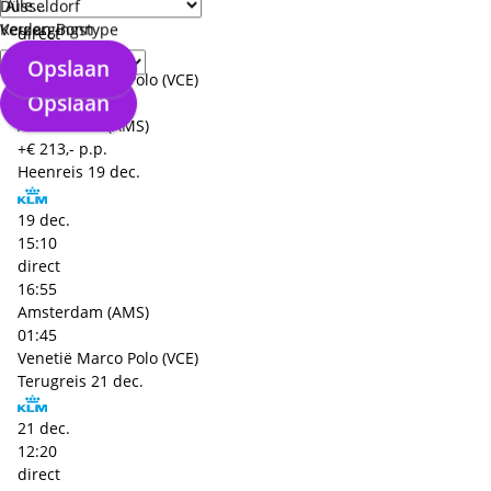
Düsseldorf
17:35
Keulen Bonn
Verzorgingstype
direct
19:35
Opslaan
Venetië Marco Polo (VCE)
Opslaan
02:00
Amsterdam (AMS)
+€ 213,- p.p.
Heenreis
19 dec.
19 dec.
15:10
direct
16:55
Amsterdam (AMS)
01:45
Venetië Marco Polo (VCE)
Terugreis
21 dec.
21 dec.
12:20
direct