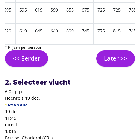
595
595
619
599
655
675
725
725
765
629
619
645
649
699
745
775
815
745
* Prijzen per persoon
<< Eerder
Later >>
2. Selecteer vlucht
€ 0,- p.p.
Heenreis
19 dec.
19 dec.
11:45
direct
13:15
Brussel Charleroi (CRL)