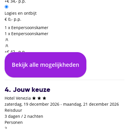
+€ 34,- p.p.
Logies en ontbijt
€ 0,- p.p.
1 x Eenpersoonskamer
1 x Eenpersoonskamer
+€ 42,- p.p.
Bekijk alle mogelijkheden
Logies en ontbijt
€ 0,- p.p.
4. Jouw keuze
Hotel Venezia
zaterdag, 19 december 2026 - maandag, 21 december 2026
Reisduur
3 dagen / 2 nachten
Personen
2