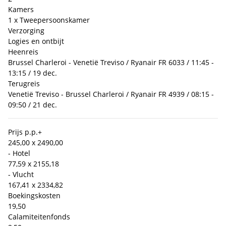
Kamers
1 x Tweepersoonskamer
Verzorging
Logies en ontbijt
Heenreis
Brussel Charleroi - Venetië Treviso / Ryanair FR 6033 / 11:45 -
13:15 / 19 dec.
Terugreis
Venetië Treviso - Brussel Charleroi / Ryanair FR 4939 / 08:15 -
09:50 / 21 dec.
Prijs p.p.
+
245,00 x 2
490,00
- Hotel
77,59 x 2
155,18
- Vlucht
167,41 x 2
334,82
Boekingskosten
19,50
Calamiteitenfonds