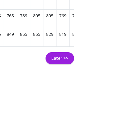
5
765
789
805
805
769
785
815
779
775
815
5
849
855
855
829
819
835
869
845
839
879
Later >>