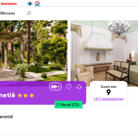
 Minutes
9
Scoort een
9
enetië
1471 beoordelingen
Vanaf
215,-
Venetië