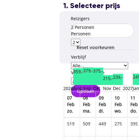
1. Selecteer prijs
Reizigers
2 Personen
Personen
Reset voorkeuren
Verblijf
379,-
375,-
359,-
Verzorgingstype
245
239,-
215,-
2026
Aug
Sep
Okt
Nov
Dec
2027
Ja
Opslaan
03
04
05
06
07
08
09
10
11
Feb
Feb
Feb
Feb
Feb
Feb
Feb
Feb
Feb
wo.
do.
vr.
za.
zo.
ma.
di.
wo.
do.
435
499
575
555
519
509
449
275
395