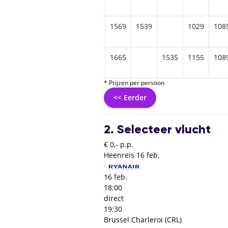
1769
1739
1569
1539
1029
108
1969
1975
1865
1839
1665
1535
1155
108
* Prijzen per persoon
<< Eerder
2. Selecteer vlucht
€ 0,- p.p.
Heenreis
16 feb.
16 feb.
18:00
direct
19:30
Brussel Charleroi (CRL)