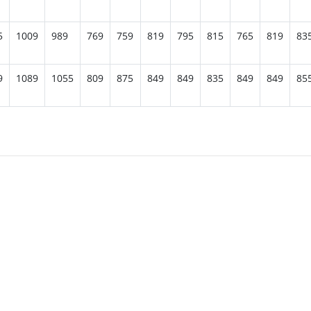
5
1009
989
769
759
819
795
815
765
819
83
9
1089
1055
809
875
849
849
835
849
849
85