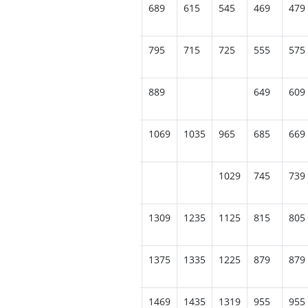
689
615
545
469
479
845
875
915
895
795
715
725
555
575
1085
1005
889
649
609
1179
1215
1189
1099
1069
1035
965
685
669
1349
1319
1285
1029
745
739
1455
1419
1465
1439
1309
1235
1125
815
805
1555
1375
1335
1225
879
879
1735
1775
1705
1639
1469
1435
1319
955
955