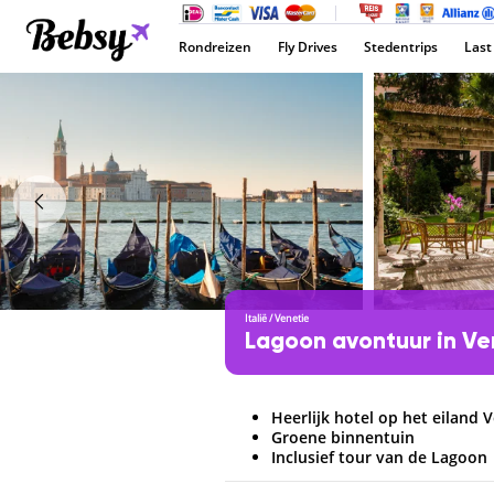
Rondreizen
Fly Drives
Stedentrips
Last
Italië
/
Venetie
Lagoon avontuur in V
Heerlijk hotel op het eiland 
Groene binnentuin
Inclusief tour van de Lagoon