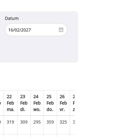
Datum
22
23
24
25
26
27
28
01
02
03
b
Feb
Feb
Feb
Feb
Feb
Feb
Feb
Mrt
Mrt
Mrt
ma.
di.
wo.
do.
vr.
za.
zo.
ma.
di.
wo.
9
319
309
295
359
325
339
339
295
299
299