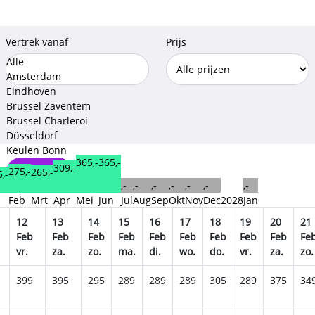
Vertrek vanaf
Prijs
Alle
Amsterdam
Eindhoven
Brussel Zaventem
Brussel Charleroi
Düsseldorf
Keulen Bonn
365,-
365,-
309,-
275,-
Opslaan
265,-
,-
,-
,-
,-
,-
,-
,-
,-
n
Feb
Mrt
Apr
Mei
Jun
Jul
Aug
Sep
Okt
Nov
Dec
2028
Jan
12
13
14
15
16
17
18
19
20
21
Feb
Feb
Feb
Feb
Feb
Feb
Feb
Feb
Feb
Fe
vr.
za.
zo.
ma.
di.
wo.
do.
vr.
za.
zo.
399
395
295
289
289
289
305
289
375
34