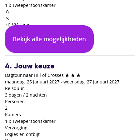
1 x Tweepersoonskamer
+€ 138,- p.p.
Bekijk alle mogelijkheden
Logies en ontbijt
€ 0,- p.p.
4. Jouw keuze
Dagtour naar Hill of Crosses
maandag, 25 januari 2027 - woensdag, 27 januari 2027
Reisduur
3 dagen / 2 nachten
Personen
2
Kamers
1 x Tweepersoonskamer
Verzorging
Logies en ontbijt