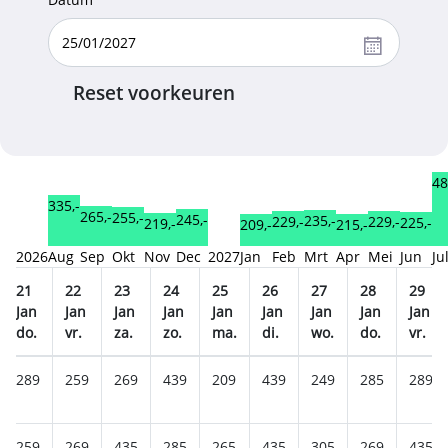
Reset voorkeuren
48
335,-
265,-
255,-
245,-
235,-
229,-
229,-
225,-
219,-
215,-
209,-
2026
Aug
Sep
Okt
Nov
Dec
2027
Jan
Feb
Mrt
Apr
Mei
Jun
Ju
21
22
23
24
25
26
27
28
29
Jan
Jan
Jan
Jan
Jan
Jan
Jan
Jan
Jan
do.
vr.
za.
zo.
ma.
di.
wo.
do.
vr.
289
259
269
439
209
439
249
285
289
259
269
435
285
265
435
305
269
435