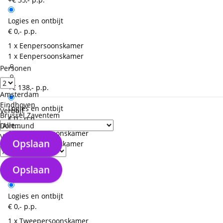
Logies en ontbijt
€ 0,- p.p.
1 x Eenpersoonskamer
1 x Eenpersoonskamer
Personen
+€ 138,- p.p.
Amsterdam
Eindhoven
Logies en ontbijt
Verblijf
Brussel Zaventem
€ 0,- p.p.
Dortmund
1 x Tweepersoonskamer
Verzorgingstype
Opslaan
1 x Eenpersoonskamer
Opslaan
+€ 138,- p.p.
Logies en ontbijt
€ 0,- p.p.
1 x Tweepersoonskamer