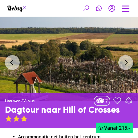
7
Litouwen
/
Vilnius
Dagtour naar Hill of Crosses
Vanaf
215,-
Accommodatie net buiten het centrum