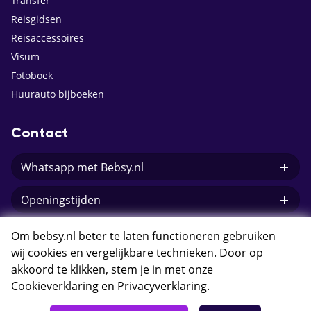
Transfer
Reisgidsen
Reisaccessoires
Visum
Fotoboek
Huurauto bijboeken
Contact
Whatsapp met Bebsy.nl
Openingstijden
E-mail Bebsy.nl
Om bebsy.nl beter te laten functioneren gebruiken
wij cookies en vergelijkbare technieken. Door op
akkoord te klikken, stem je in met onze
Cookieverklaring
en
Privacyverklaring
.