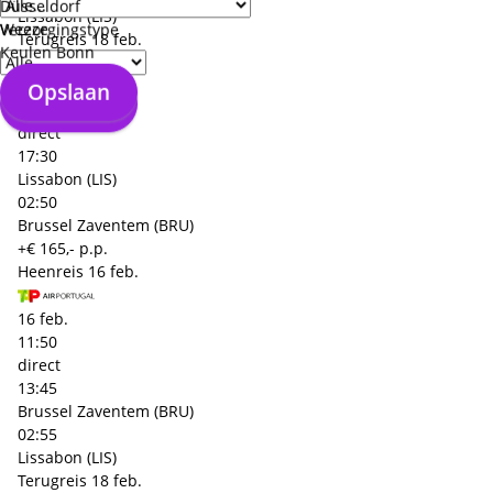
Düsseldorf
Lissabon (LIS)
Weeze
Verzorgingstype
Terugreis
18 feb.
Keulen Bonn
18 feb.
Opslaan
Opslaan
13:40
direct
17:30
Lissabon (LIS)
02:50
Brussel Zaventem (BRU)
+€ 165,- p.p.
Heenreis
16 feb.
16 feb.
11:50
direct
13:45
Brussel Zaventem (BRU)
02:55
Lissabon (LIS)
Terugreis
18 feb.