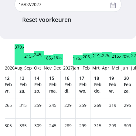
Reset voorkeuren
379,-
245,-
225,-
22
219,-
215,-
215,-
209,-
205,-
195,-
185,-
175,-
2026
Aug
Sep
Okt
Nov
Dec
2027
Jan
Feb
Mrt
Apr
Mei
Jun
Ju
12
13
14
15
16
17
18
19
20
Feb
Feb
Feb
Feb
Feb
Feb
Feb
Feb
Feb
vr.
za.
zo.
ma.
di.
wo.
do.
vr.
za.
265
315
259
245
229
259
269
319
295
305
335
309
245
289
299
315
299
309