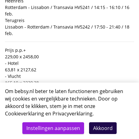
Heenreis
Rotterdam - Lissabon / Transavia HV5241 / 14:15 - 16:10 / 16
feb.
Terugreis
Lissabon - Rotterdam / Transavia HV5242 / 17:50 - 21:40 / 18
feb.
Prijs p.p.
+
229,00 x 2
458,00
- Hotel
63,81 x 2
127,62
- Vlucht
165,19 x 2
330,38
Boekingskosten
Om bebsy.nl beter te laten functioneren gebruiken
19,50
wij cookies en vergelijkbare technieken. Door op
Calamiteitenfonds
akkoord te klikken, stem je in met onze
2,50
Cookieverklaring
en
Privacyverklaring
.
SGR bijdrage
Totaal
10,00
Details
Deze reis nu boeken
Instellingen aanpassen
Akkoord
490,-
Totaal