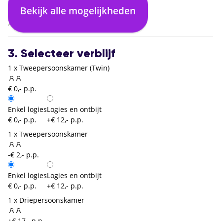
Lissabon (LIS)
Bekijk alle mogelijkheden
02:55
Amsterdam (AMS)
3. Selecteer verblijf
1 x Tweepersoonskamer (Twin)
€ 0,- p.p.
Enkel logies
Logies en ontbijt
€ 0,- p.p.
+€ 12,- p.p.
1 x Tweepersoonskamer
-€ 2,- p.p.
Enkel logies
Logies en ontbijt
€ 0,- p.p.
+€ 12,- p.p.
1 x Driepersoonskamer
+€ 17,- p.p.