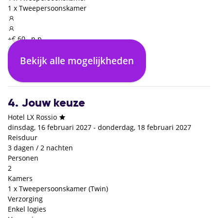
1 x Tweepersoonskamer
+€ 60,- p.p.
Bekijk alle mogelijkheden
Enkel logies
€ 0,- p.p.
4. Jouw keuze
Hotel LX Rossio
dinsdag, 16 februari 2027 - donderdag, 18 februari 2027
Reisduur
3 dagen / 2 nachten
Personen
2
Kamers
1 x Tweepersoonskamer (Twin)
Verzorging
Enkel logies