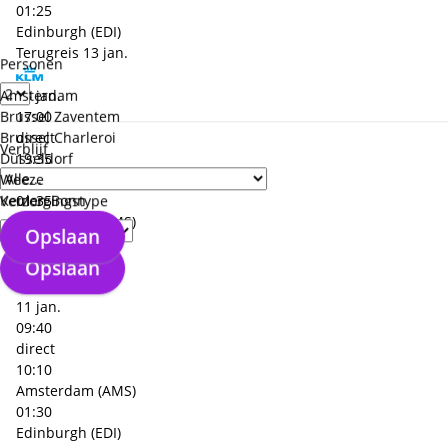
01:25
Edinburgh (EDI)
Terugreis
13 jan.
Personen
Amsterdam
13 jan.
Brussel Zaventem
17:00
Brussel Charleroi
direct
Verblijf
Düsseldorf
19:35
Weeze
Edinburgh (EDI)
Keulen Bonn
01:35
Verzorgingstype
Amsterdam (AMS)
Opslaan
+€ 315,- p.p.
Heenreis
11 jan.
Opslaan
11 jan.
09:40
direct
10:10
Amsterdam (AMS)
01:30
Edinburgh (EDI)