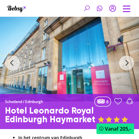
8
Schotland
/
Edinburgh
Hotel Leonardo Royal
Edinburgh Haymarket
Vanaf
205,-
In het centrum van Edinburgh