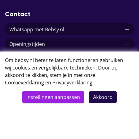
Contact
Whatsapp met Bebsy.nl
Openingstijden
E-mail Bebsy.nl
Om bebsy.nl beter te laten functioneren gebruiken
wij cookies en vergelijkbare technieken. Door op
akkoord te klikken, stem je in met onze
Cookieverklaring
en
Privacyverklaring
.
© 2026 Bebsy.nl
Instellingen aanpassen
Akkoord