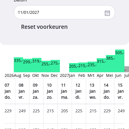
Reset voorkeuren
505,-
385,-
335,-
319,-
315,-
299,-
275,-
255,-
235,-
215,-
205,-
,-
2026
Aug
Sep
Okt
Nov
Dec
2027
Jan
Feb
Mrt
Apr
Mei
Jun
Ju
07
08
09
10
11
12
13
14
15
Jan
Jan
Jan
Jan
Jan
Jan
Jan
Jan
Jan
do.
vr.
za.
zo.
ma.
di.
wo.
do.
vr.
229
249
225
215
205
225
215
229
249