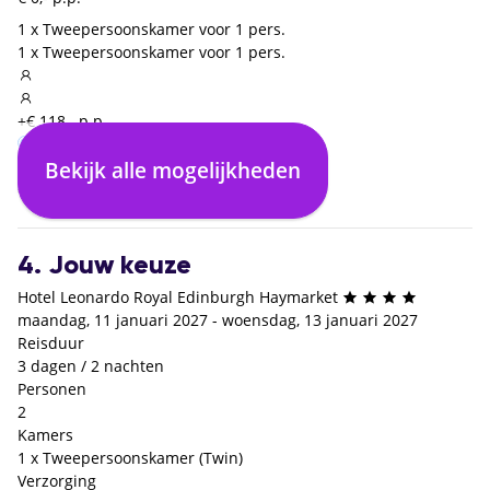
1 x Tweepersoonskamer voor 1 pers.
1 x Tweepersoonskamer voor 1 pers.
+€ 118,- p.p.
Bekijk alle mogelijkheden
Logies en ontbijt
€ 0,- p.p.
4. Jouw keuze
Hotel Leonardo Royal Edinburgh Haymarket
maandag, 11 januari 2027 - woensdag, 13 januari 2027
Reisduur
3 dagen / 2 nachten
Personen
2
Kamers
1 x Tweepersoonskamer (Twin)
Verzorging