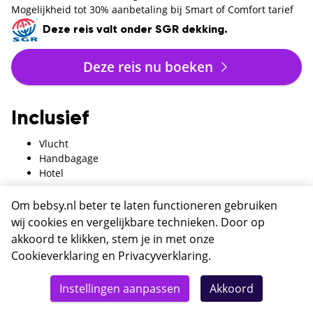
Mogelijkheid tot 30% aanbetaling bij Smart of Comfort tarief
Deze reis valt onder SGR dekking.
Deze reis nu boeken
Inclusief
Vlucht
Handbagage
Hotel
Optioneel
Om bebsy.nl beter te laten functioneren gebruiken
wij cookies en vergelijkbare technieken. Door op
Ruimbagage
akkoord te klikken, stem je in met onze
Transfer
Cookieverklaring
en
Privacyverklaring
.
Exclusief
Totaal
Details
Deze reis nu boeken
Instellingen aanpassen
Akkoord
522,-
Toeristenbelasting
Te voldoen op locatie