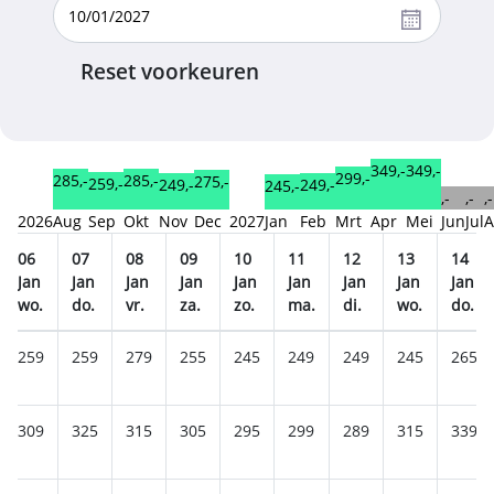
Reset voorkeuren
349,-
349,-
299,-
285,-
285,-
275,-
259,-
249,-
249,-
245,-
,-
,-
,-
2026
Aug
Sep
Okt
Nov
Dec
2027
Jan
Feb
Mrt
Apr
Mei
Jun
Jul
A
06
07
08
09
10
11
12
13
14
Jan
Jan
Jan
Jan
Jan
Jan
Jan
Jan
Jan
wo.
do.
vr.
za.
zo.
ma.
di.
wo.
do.
259
259
279
255
245
249
249
245
265
309
325
315
305
295
299
289
315
339