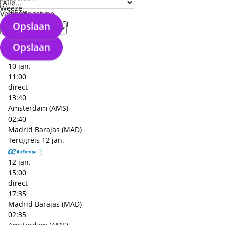
Madrid Barajas (MAD)
Weeze
02:40
Verzorgingstype
Amsterdam (AMS)
Opslaan
+€ 210,- p.p.
Heenreis
10 jan.
Opslaan
10 jan.
11:00
direct
13:40
Amsterdam (AMS)
02:40
Madrid Barajas (MAD)
Terugreis
12 jan.
12 jan.
15:00
direct
17:35
Madrid Barajas (MAD)
02:35