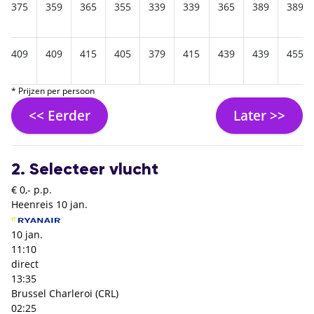
375
359
365
355
339
339
365
389
389
409
409
415
405
379
415
439
439
455
* Prijzen per persoon
<< Eerder
Later >>
2. Selecteer vlucht
€ 0,- p.p.
Heenreis
10 jan.
10 jan.
11:10
direct
13:35
Brussel Charleroi (CRL)
02:25