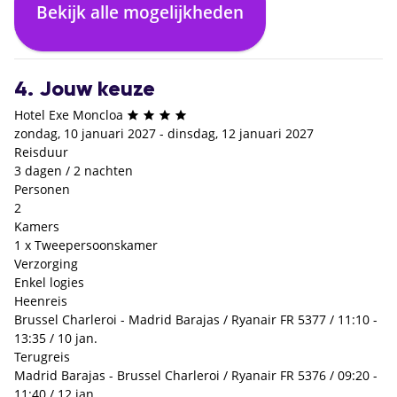
Bekijk alle mogelijkheden
Enkel logies
Logies en ontbijt
€ 0,- p.p.
+€ 27,- p.p.
4. Jouw keuze
Hotel Exe Moncloa
zondag, 10 januari 2027 - dinsdag, 12 januari 2027
Reisduur
3 dagen / 2 nachten
Personen
2
Kamers
1 x Tweepersoonskamer
Verzorging
Enkel logies
Heenreis
Brussel Charleroi - Madrid Barajas / Ryanair FR 5377 / 11:10 -
13:35 / 10 jan.
Terugreis
Madrid Barajas - Brussel Charleroi / Ryanair FR 5376 / 09:20 -
11:40 / 12 jan.