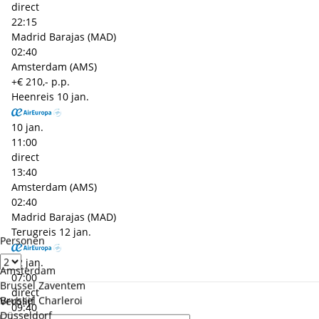
direct
22:15
Madrid Barajas (MAD)
02:40
Amsterdam (AMS)
+€ 210,- p.p.
Heenreis
10 jan.
10 jan.
11:00
direct
13:40
Amsterdam (AMS)
02:40
Madrid Barajas (MAD)
Terugreis
12 jan.
Personen
12 jan.
Amsterdam
07:00
Brussel Zaventem
direct
Brussel Charleroi
Verblijf
09:40
Düsseldorf