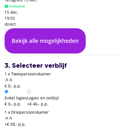
15 dec.
19:55
direct
23:00
Sevilla (SVQ)
Bekijk alle mogelijkheden
00:00
Amsterdam (AMS)
3. Selecteer verblijf
1 x Tweepersoonskamer
€ 0,- p.p.
Enkel logies
Logies en ontbijt
€ 0,- p.p.
+€ 46,- p.p.
1 x Driepersoonskamer
+€ 58,- p.p.