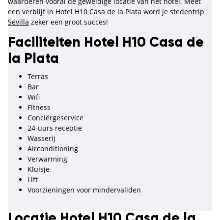
waarderen vooral de geweldige locatie van het hotel. Meet
een verblijf in Hotel H10 Casa de la Plata word je
stedentrip
Sevilla
zeker een groot succes!
Faciliteiten Hotel H10 Casa de
la Plata
Terras
Bar
Wifi
Fitness
Conciërgeservice
24-uurs receptie
Wasserij
Airconditioning
Verwarming
Kluisje
Lift
Voorzieningen voor mindervaliden
Locatie Hotel H10 Casa de la