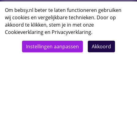
E-mail Bebsy.nl
Om bebsy.nl beter te laten functioneren gebruiken
wij cookies en vergelijkbare technieken. Door op
akkoord te klikken, stem je in met onze
Cookieverklaring
en
Privacyverklaring
.
© 2026 Bebsy.nl
Instellingen aanpassen
Akkoord