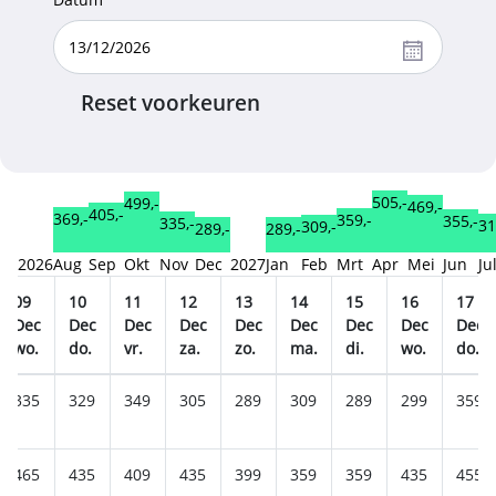
Reset voorkeuren
505,-
499,-
469,-
405,-
369,-
359,-
355,-
335,-
31
309,-
289,-
289,-
2026
Aug
Sep
Okt
Nov
Dec
2027
Jan
Feb
Mrt
Apr
Mei
Jun
Ju
09
10
11
12
13
14
15
16
17
Dec
Dec
Dec
Dec
Dec
Dec
Dec
Dec
Dec
wo.
do.
vr.
za.
zo.
ma.
di.
wo.
do.
335
329
349
305
289
309
289
299
359
465
435
409
435
399
359
359
435
455