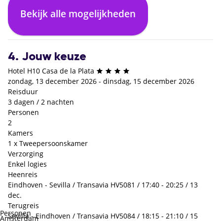
Bekijk alle mogelijkheden
Enkel logies
Logies en ontbijt
€ 0,- p.p.
+€ 45,- p.p.
4. Jouw keuze
Hotel H10 Casa de la Plata
zondag, 13 december 2026 - dinsdag, 15 december 2026
Reisduur
3 dagen / 2 nachten
Personen
2
Kamers
1 x Tweepersoonskamer
Verzorging
Enkel logies
Heenreis
Eindhoven - Sevilla / Transavia HV5081 / 17:40 - 20:25 / 13
dec.
Terugreis
Personen
Sevilla - Eindhoven / Transavia HV5084 / 18:15 - 21:10 / 15
Amsterdam