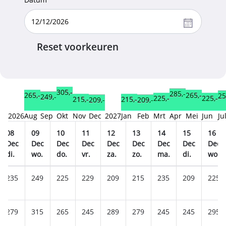
Reset voorkeuren
305,-
285,-
265,-
265,-
25
249,-
225,-
225,-
215,-
215,-
209,-
209,-
2026
Aug
Sep
Okt
Nov
Dec
2027
Jan
Feb
Mrt
Apr
Mei
Jun
Ju
08
09
10
11
12
13
14
15
16
Dec
Dec
Dec
Dec
Dec
Dec
Dec
Dec
Dec
di.
wo.
do.
vr.
za.
zo.
ma.
di.
wo.
235
249
225
229
209
215
235
209
225
279
315
265
245
289
279
245
245
295