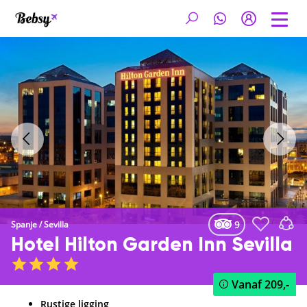
9
Spanje
/
Sevilla
Hotel Hilton Garden Inn Sevilla
Vanaf
209,-
Rustige ligging