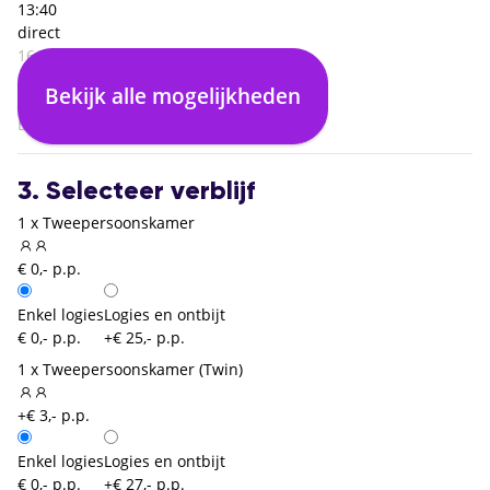
13:40
direct
16:25
Sevilla (SVQ)
Bekijk alle mogelijkheden
02:45
Brussel Charleroi (CRL)
3. Selecteer verblijf
1 x Tweepersoonskamer
€ 0,- p.p.
Enkel logies
Logies en ontbijt
€ 0,- p.p.
+€ 25,- p.p.
1 x Tweepersoonskamer (Twin)
+€ 3,- p.p.
Enkel logies
Logies en ontbijt
€ 0,- p.p.
+€ 27,- p.p.