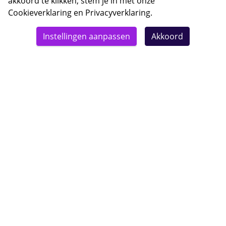
akkoord te klikken, stem je in met onze
Cookieverklaring
en
Privacyverklaring
.
© 2026 Bebsy.nl
Instellingen aanpassen
Akkoord