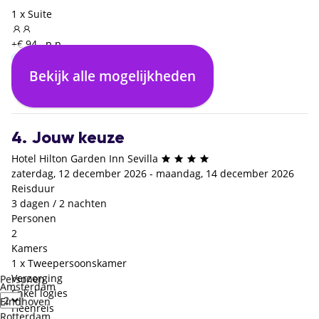
1 x Suite
+€ 94,- p.p.
Bekijk alle mogelijkheden
Enkel logies
Logies en ontbijt
€ 0,- p.p.
+€ 25,- p.p.
4. Jouw keuze
Hotel Hilton Garden Inn Sevilla
zaterdag, 12 december 2026 - maandag, 14 december 2026
Reisduur
3 dagen / 2 nachten
Personen
2
Kamers
1 x Tweepersoonskamer
Verzorging
Personen
Amsterdam
Enkel logies
Eindhoven
Heenreis
Rotterdam