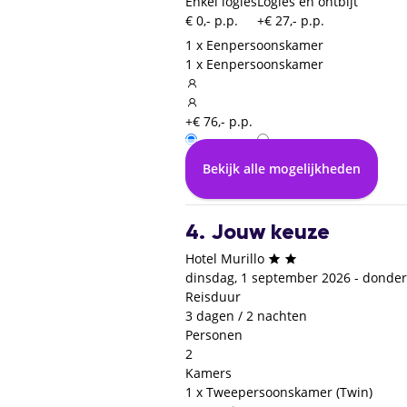
Enkel logies
Logies en ontbijt
€ 0,- p.p.
+€ 27,- p.p.
1 x Eenpersoonskamer
1 x Eenpersoonskamer
+€ 76,- p.p.
Enkel logies
Logies en ontbijt
Bekijk alle mogelijkheden
€ 0,- p.p.
+€ 30,- p.p.
4. Jouw keuze
Hotel Murillo
dinsdag, 1 september 2026 - donde
Reisduur
3 dagen / 2 nachten
Personen
2
Kamers
1 x Tweepersoonskamer (Twin)