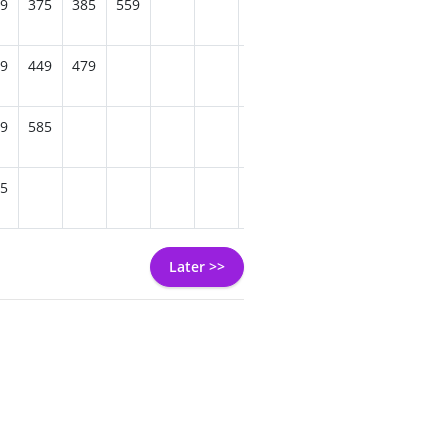
9
375
385
559
755
489
359
395
455
9
449
479
419
449
459
619
9
585
529
605
615
645
5
585
725
685
819
Later >>