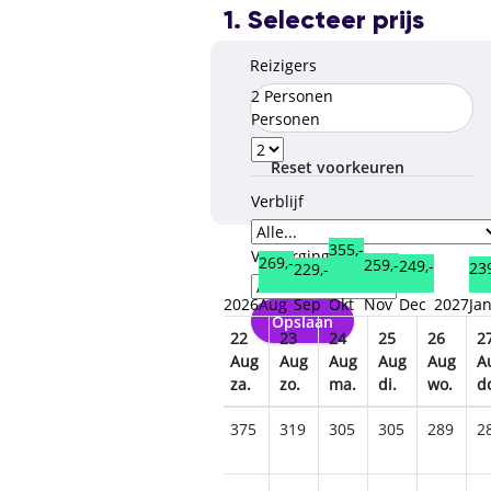
1. Selecteer prijs
Reizigers
2 Personen
Personen
Reset voorkeuren
Verblijf
355,-
Verzorgingstype
269,-
259,-
249,-
239
229,-
2026
Aug
Sep
Okt
Nov
Dec
2027
Ja
Opslaan
7
18
19
20
21
22
23
24
25
26
2
ug
Aug
Aug
Aug
Aug
Aug
Aug
Aug
Aug
Aug
A
a.
di.
wo.
do.
vr.
za.
zo.
ma.
di.
wo.
d
95
469
545
395
379
375
319
305
305
289
2