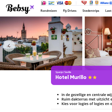
Rondreizen
Fly Drives
Stedentrips
Last
Spanje
/
Sevilla
Hotel Murillo
In de gezellige en centrale wi
Ruim dakterras met uitzicht
Kies voor logies of logies en 