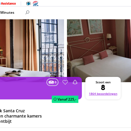
 Minutes
8
Scoort een
8
1864 beoordelingen
Vanaf
225,-
jk Santa Cruz
 en charmante kamers
ontbijt