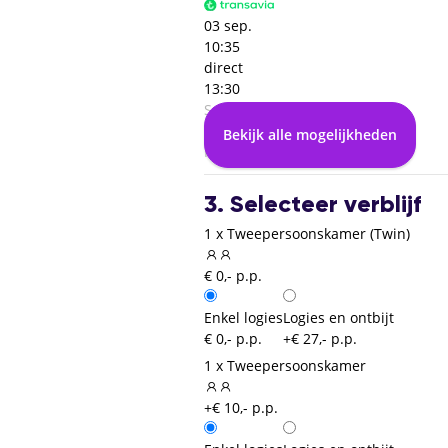
03 sep.
10:35
direct
13:30
Sevilla (SVQ)
00:00
Bekijk alle mogelijkheden
Rotterdam (RTM)
3. Selecteer verblijf
1 x Tweepersoonskamer (Twin)
€ 0,- p.p.
Enkel logies
Logies en ontbijt
€ 0,- p.p.
+€ 27,- p.p.
1 x Tweepersoonskamer
+€ 10,- p.p.