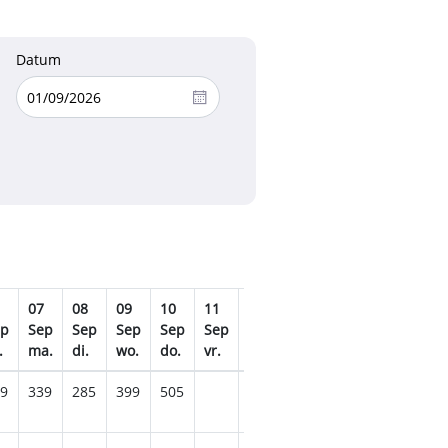
Datum
07
08
09
10
11
12
13
14
15
16
ep
Sep
Sep
Sep
Sep
Sep
Sep
Sep
Sep
Sep
Se
.
ma.
di.
wo.
do.
vr.
za.
zo.
ma.
di.
wo.
9
339
285
399
505
579
325
369
279
345