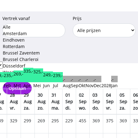
Vertrek vanaf
Prijs
Alle
Amsterdam
Eindhoven
Rotterdam
Brussel Zaventem
Brussel Charleroi
Düsseldorf
335,-
325,-
Weeze
269,-
249,-
,-
239,-
235,-
Keulen Bonn
,-
,-
,-
,-
,-
,-
n
Feb
Mrt
Apr
Mei
Jun
Jul
Aug
Sep
Okt
Nov
Dec
2028
Jan
Opslaan
7
28
29
30
31
01
02
03
04
05
06
ug
Aug
Aug
Aug
Aug
Sep
Sep
Sep
Sep
Sep
S
o.
vr.
za.
zo.
ma.
di.
wo.
do.
vr.
za.
zo
89
329
299
269
295
229
455
369
375
369
33