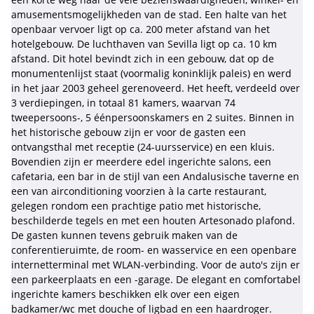
amusementsmogelijkheden van de stad. Een halte van het
openbaar vervoer ligt op ca. 200 meter afstand van het
hotelgebouw. De luchthaven van Sevilla ligt op ca. 10 km
afstand. Dit hotel bevindt zich in een gebouw, dat op de
monumentenlijst staat (voormalig koninklijk paleis) en werd
in het jaar 2003 geheel gerenoveerd. Het heeft, verdeeld over
3 verdiepingen, in totaal 81 kamers, waarvan 74
tweepersoons-, 5 éénpersoonskamers en 2 suites. Binnen in
het historische gebouw zijn er voor de gasten een
ontvangsthal met receptie (24-uursservice) en een kluis.
Bovendien zijn er meerdere edel ingerichte salons, een
cafetaria, een bar in de stijl van een Andalusische taverne en
een van airconditioning voorzien à la carte restaurant,
gelegen rondom een prachtige patio met historische,
beschilderde tegels en met een houten Artesonado plafond.
De gasten kunnen tevens gebruik maken van de
conferentieruimte, de room- en wasservice en een openbare
internetterminal met WLAN-verbinding. Voor de auto's zijn er
een parkeerplaats en een -garage. De elegant en comfortabel
ingerichte kamers beschikken elk over een eigen
badkamer/wc met douche of ligbad en een haardroger.