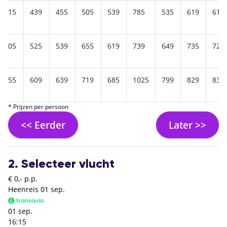
415
439
455
505
539
785
535
619
615
505
525
539
655
619
739
649
735
729
555
609
639
719
685
1025
799
829
839
* Prijzen per persoon
<< Eerder
Later >>
2. Selecteer vlucht
€ 0,- p.p.
Heenreis
01 sep.
01 sep.
16:15