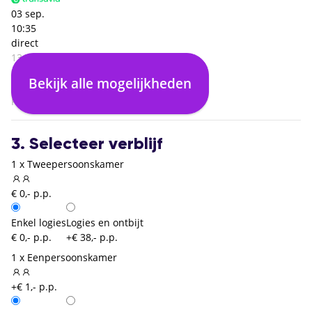
03 sep.
10:35
direct
13:30
Sevilla (SVQ)
Bekijk alle mogelijkheden
00:00
Rotterdam (RTM)
3. Selecteer verblijf
1 x Tweepersoonskamer
€ 0,- p.p.
Enkel logies
Logies en ontbijt
€ 0,- p.p.
+€ 38,- p.p.
1 x Eenpersoonskamer
+€ 1,- p.p.