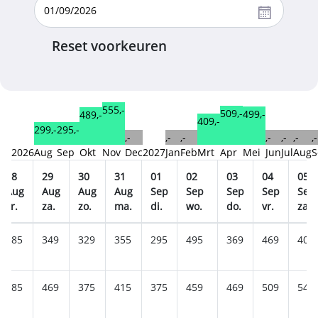
Reset voorkeuren
555,-
509,-
499,-
489,-
409,-
299,-
295,-
,-
,-
,-
,-
,-
,-
,-
2026
Aug
Sep
Okt
Nov
Dec
2027
Jan
Feb
Mrt
Apr
Mei
Jun
Jul
Aug
S
28
29
30
31
01
02
03
04
05
Aug
Aug
Aug
Aug
Sep
Sep
Sep
Sep
Sep
vr.
za.
zo.
ma.
di.
wo.
do.
vr.
za.
385
349
329
355
295
495
369
469
409
385
469
375
415
375
459
469
509
549