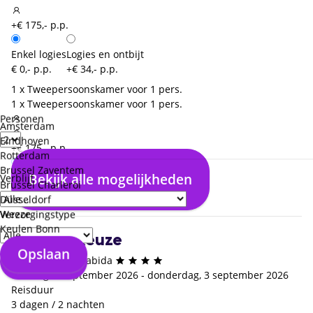
+€ 175,- p.p.
Enkel logies
Logies en ontbijt
€ 0,- p.p.
+€ 34,- p.p.
1 x Tweepersoonskamer voor 1 pers.
1 x Tweepersoonskamer voor 1 pers.
Personen
Amsterdam
Eindhoven
+€ 175,- p.p.
Rotterdam
Brussel Zaventem
Bekijk alle mogelijkheden
Enkel logies
Logies en ontbijt
Verblijf
Brussel Charleroi
€ 0,- p.p.
+€ 29,- p.p.
Düsseldorf
Weeze
Verzorgingstype
Keulen Bonn
4. Jouw keuze
Opslaan
Opslaan
Hotel Vincci la Rabida
dinsdag, 1 september 2026 - donderdag, 3 september 2026
Reisduur
3 dagen / 2 nachten