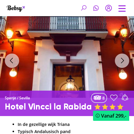
8
Spanje
/
Sevilla
Hotel Vincci la Rabida
Vanaf
299,-
In de gezellige wijk Triana
Typisch Andalusisch pand