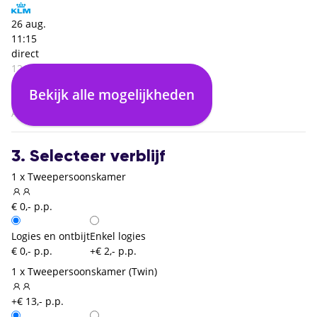
26 aug.
11:15
direct
12:45
Praag (PRG)
Bekijk alle mogelijkheden
01:30
Amsterdam (AMS)
3. Selecteer verblijf
1 x Tweepersoonskamer
€ 0,- p.p.
Logies en ontbijt
Enkel logies
€ 0,- p.p.
+€ 2,- p.p.
1 x Tweepersoonskamer (Twin)
+€ 13,- p.p.