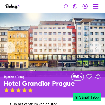
9
Tsjechie
/
Praag
Hotel Grandior Prague
Vanaf
195,-
In het centrum van de stad