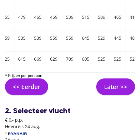
555
479
465
459
539
515
589
465
415
559
535
539
559
559
645
529
445
485
625
615
669
629
709
605
525
525
525
* Prijzen per persoon
<< Eerder
Later >>
2. Selecteer vlucht
€ 0,- p.p.
Heenreis
24 aug.
24 aug.