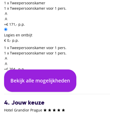
1 x Tweepersoonskamer
1 x Tweepersoonskamer voor 1 pers.
+€ 171,- p.p.
Logies en ontbijt
€ 0,- p.p.
1 x Tweepersoonskamer voor 1 pers.
1 x Tweepersoonskamer voor 1 pers.
+€ 204,- p.p.
Bekijk alle mogelijkheden
Logies en ontbijt
€ 0,- p.p.
4. Jouw keuze
Hotel Grandior Prague