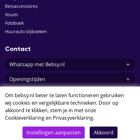
Reisaccessoires
Visum
Fotoboek
Huurauto bijboeken
Contact
Whatsapp met Bebsy.nl
Openingstijden
E-mail Bebsy.nl
Om bebsy.nl beter te laten functioneren gebruiken
wij cookies en vergelijkbare technieken. Door op
akkoord te klikken, stem je in met onze
Cookieverklaring
en
Privacyverklaring
.
© 2026 Bebsy.nl
Instellingen aanpassen
Akkoord