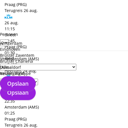
Praag (PRG)
Terugreis
26 aug.
26 aug.
11:15
Personen
direct
12:45
Amsterdam
Praag (PRG)
Eindhoven
01:30
Brussel Zaventem
Verblijf
Amsterdam (AMS)
Brussel Charleroi
+€ 499,- p.p.
Düsseldorf
Heenreis
24 aug.
Keulen Bonn
Verzorgingstype
Opslaan
24 aug.
21:10
Opslaan
direct
22:35
Amsterdam (AMS)
01:25
Praag (PRG)
Terugreis
26 aug.