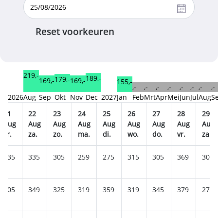
Reset voorkeuren
219,-
189,-
179,-
169,-
169,-
155,-
,-
,-
,-
,-
,-
,-
,-
,-
2026
Aug
Sep
Okt
Nov
Dec
2027
Jan
Feb
Mrt
Apr
Mei
Jun
Jul
Aug
S
21
22
23
24
25
26
27
28
29
Aug
Aug
Aug
Aug
Aug
Aug
Aug
Aug
Aug
vr.
za.
zo.
ma.
di.
wo.
do.
vr.
za.
435
335
305
259
275
315
305
369
309
405
349
325
319
359
319
345
379
279