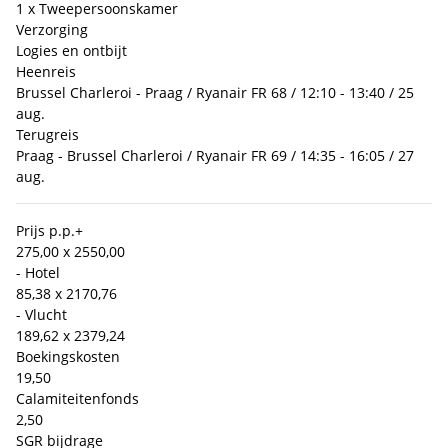
1 x Tweepersoonskamer
Verzorging
Logies en ontbijt
Heenreis
Brussel Charleroi - Praag / Ryanair FR 68 / 12:10 - 13:40 / 25
aug.
Terugreis
Praag - Brussel Charleroi / Ryanair FR 69 / 14:35 - 16:05 / 27
aug.
Prijs p.p.
+
275,00 x 2
550,00
- Hotel
85,38 x 2
170,76
- Vlucht
189,62 x 2
379,24
Boekingskosten
19,50
Calamiteitenfonds
2,50
SGR bijdrage