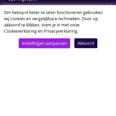
E-mail Bebsy.nl
Om bebsy.nl beter te laten functioneren gebruiken
wij cookies en vergelijkbare technieken. Door op
akkoord te klikken, stem je in met onze
Cookieverklaring
en
Privacyverklaring
.
© 2026 Bebsy.nl
Instellingen aanpassen
Akkoord