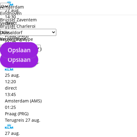
Amsterdam
27 aug.
Eindhoven
14:30
Brussel Zaventem
direct
Verblijf
Brussel Charleroi
16:00
Düsseldorf
Praag (PRG)
Keulen Bonn
Verzorgingstype
01:30
Opslaan
Amsterdam (AMS)
+€ 525,- p.p.
Opslaan
Heenreis
25 aug.
25 aug.
12:20
direct
13:45
Amsterdam (AMS)
01:25
Praag (PRG)
Terugreis
27 aug.
27 aug.