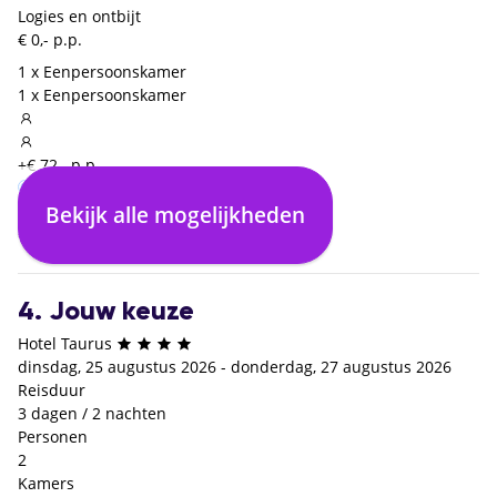
Logies en ontbijt
€ 0,- p.p.
1 x Eenpersoonskamer
1 x Eenpersoonskamer
+€ 72,- p.p.
Bekijk alle mogelijkheden
Logies en ontbijt
€ 0,- p.p.
4. Jouw keuze
Hotel Taurus
dinsdag, 25 augustus 2026 - donderdag, 27 augustus 2026
Reisduur
3 dagen / 2 nachten
Personen
2
Kamers