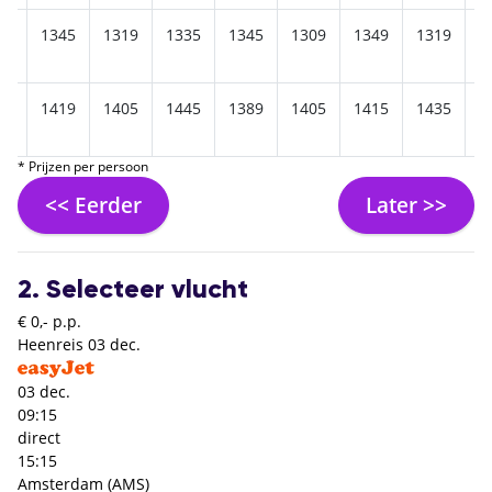
59
1345
1319
1335
1345
1309
1349
1319
1
49
1419
1405
1445
1389
1405
1415
1435
1
* Prijzen per persoon
<< Eerder
Later >>
2. Selecteer vlucht
€ 0,- p.p.
Heenreis
03 dec.
03 dec.
09:15
direct
15:15
Amsterdam (AMS)