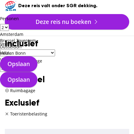
Deze reis valt onder SGR dekking.
Personen
Deze reis nu boeken
Amsterdam
Brussel Zaventem
Inclusief
Verblijf
Düsseldorf
Keulen Bonn
Vlucht
Verzorgingstype
Handbagage
Opslaan
Hotel
Opslaan
Optioneel
Ruimbagage
Exclusief
Toeristenbelasting