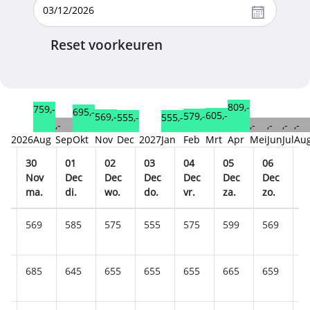
Reset voorkeuren
809,-
759,-
695,-
605,-
579,-
569,-
555,-
555,-
,-
,-
,-
,-
,-
2026
Aug
Sep
Okt
Nov
Dec
2027
Jan
Feb
Mrt
Apr
Mei
Jun
Jul
Au
30
01
02
03
04
05
06
0
v
Nov
Dec
Dec
Dec
Dec
Dec
Dec
D
ma.
di.
wo.
do.
vr.
za.
zo.
m
9
569
585
575
555
575
599
569
5
5
685
645
655
655
655
665
659
6