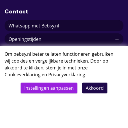
Contact
Whatsapp met Bebsy.nl
Openingstijden
E-mail Bebsy.nl
Om bebsy.nl beter te laten functioneren gebruiken
wij cookies en vergelijkbare technieken. Door op
akkoord te klikken, stem je in met onze
Cookieverklaring
en
Privacyverklaring
.
© 2026 Bebsy.nl
Instellingen aanpassen
Akkoord