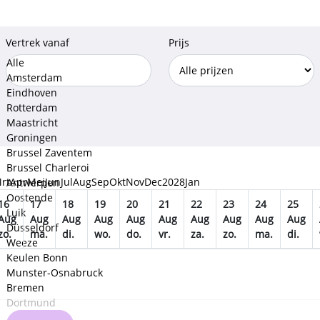
Vertrek vanaf
Prijs
Alle
Amsterdam
Eindhoven
Rotterdam
Maastricht
Groningen
Brussel Zaventem
Brussel Charleroi
rt
Apr
Mei
Jun
Jul
Aug
Sep
Okt
Nov
Dec
2028
Jan
Antwerpen
Oostende
16
17
18
19
20
21
22
23
24
25
Luik
Aug
Aug
Aug
Aug
Aug
Aug
Aug
Aug
Aug
Aug
Düsseldorf
zo.
ma.
di.
wo.
do.
vr.
za.
zo.
ma.
di.
Weeze
Keulen Bonn
Munster-Osnabruck
Bremen
Dortmund