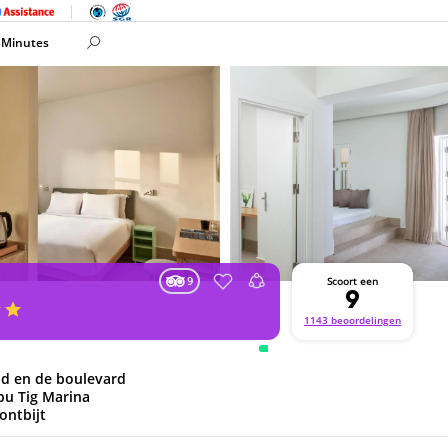
 Minutes
9
Scoort een
9
1143 beoordelingen
nd en de boulevard
bu Tig Marina
 ontbijt