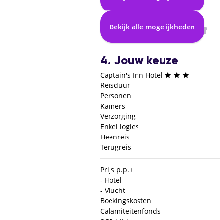
2. Selecteer vlucht
Bekijk alle mogelijkheden
3. Selecteer verblijf
4. Jouw keuze
Captain's Inn Hotel
Reisduur
Personen
Kamers
Verzorging
Enkel logies
Heenreis
Terugreis
Prijs p.p.
+
- Hotel
- Vlucht
Boekingskosten
Calamiteitenfonds