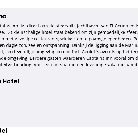
na
ins Inn ligt direct aan de sfeervolle jachthaven van El Gouna en i
 Dit kleinschalige hotel staat bekend om zijn gemoedelijke sfeer, 
n in met gezellige restaurants, winkels en uitgaansgelegenheden. B
 dagje zon, zee en ontspanning. Dankzij de ligging aan de Marina i
d, een levendige omgeving en comfort. Geniet ’s avonds op het ter
ende omgeving. Eerdere gasten waarderen Captains Inn vooral om d
iteitverhouding. Voor een ontspannen én levendige vakantie aan de
n Hotel
tel