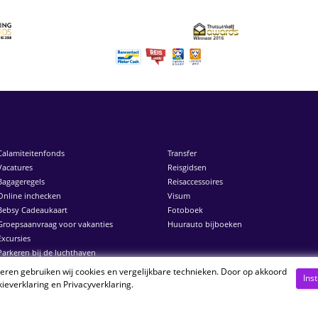
Calamiteitenfonds
Transfer
Vacatures
Reisgidsen
Bagageregels
Reisaccessoires
Online inchecken
Visum
Bebsy Cadeaukaart
Fotoboek
Groepsaanvraag voor vakanties
Huurauto bijboeken
Excursies
Parkeren bij de luchthaven
neren gebruiken wij cookies en vergelijkbare technieken. Door op akkoord
Ins
ieverklaring
en
Privacyverklaring
.