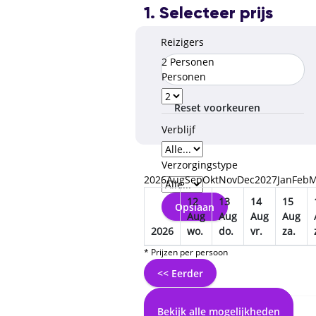
1. Selecteer prijs
Reizigers
2 Personen
Personen
Reset voorkeuren
Verblijf
Verzorgingstype
2026
Aug
Sep
Okt
Nov
Dec
2027
Jan
Feb
M
12
13
14
15
Opslaan
Aug
Aug
Aug
Aug
2026
wo.
do.
vr.
za.
* Prijzen per persoon
<< Eerder
Bekijk alle mogelijkheden