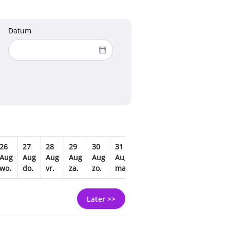
Datum
26
27
28
29
30
31
01
02
03
04
Aug
Aug
Aug
Aug
Aug
Aug
Sep
Sep
Sep
Sep
wo.
do.
vr.
za.
zo.
ma.
di.
wo.
do.
vr.
Later >>