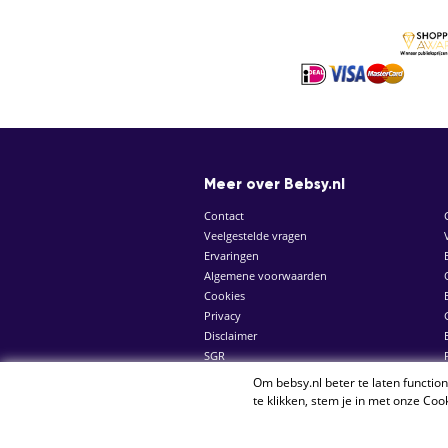
Meer over Bebsy.nl
Contact
Veelgestelde vragen
Ervaringen
Algemene voorwaarden
Cookies
Privacy
Disclaimer
SGR
Om bebsy.nl beter te laten functio
© 2026 Bebsy.nl
te klikken, stem je in met onze
Cook