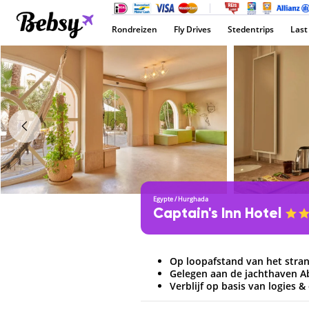
Rondreizen
Fly Drives
Stedentrips
Last
Egypte
/
Hurghada
Captain's Inn Hotel
Op loopafstand van het stra
Gelegen aan de jachthaven A
Verblijf op basis van logies &