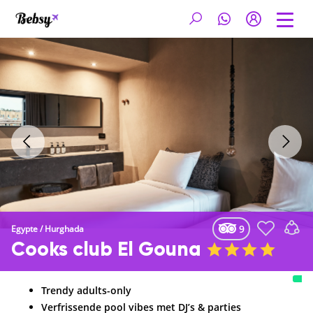
9
Egypte
/
Hurghada
Cooks club El Gouna
Trendy adults-only
Verfrissende pool vibes met DJ’s & parties