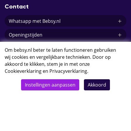
Contact
Whatsapp met Bebsy.nl
Openingstijden
E-mail Bebsy.nl
Om bebsy.nl beter te laten functioneren gebruiken
wij cookies en vergelijkbare technieken. Door op
akkoord te klikken, stem je in met onze
Cookieverklaring
en
Privacyverklaring
.
© 2026 Bebsy.nl
Instellingen aanpassen
Akkoord