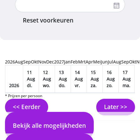
Reset voorkeuren
2026
Aug
Sep
Okt
Nov
Dec
2027
Jan
Feb
Mrt
Apr
Mei
Jun
Jul
Aug
Sep
Okt
N
11
12
13
14
15
16
17
Aug
Aug
Aug
Aug
Aug
Aug
Aug
2026
di.
wo.
do.
vr.
za.
zo.
ma.
* Prijzen per persoon
<< Eerder
Later >>
Bekijk alle mogelijkheden
2. Selecteer vlucht