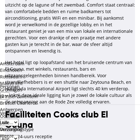
uitzicht op de lagune of het zwembad. Comfort staat centraal:
van comfortabele bedden en ruime badkamers tot
airconditioning, gratis WiFi en een minibar. Bij aankomst
word je verwelkomd in de gezellige lobby, en in het
restaurant geniet je van een mix van lokale en internationale
gerechten. Voor een drankje of een praatje met andere
gasten kun je terecht in de bar, waar de sfeer altijd
ontspannen en levendig is.
Het hotel ligt op loopafstand van het bruisende centrum van
Amsterdam
El Gouna, met winkels, restaurants, bars en
Eindhoven
uitgaansgelegenheden binnen handbereik. Voor
Rotterdam
strandliefhebbers is er een shuttle naar Zeytouna Beach, en
Maastricht
Personen
Hurghada International Airport ligt slechts 40 km verderop.
Groningen
Dankzij deze ideale ligging kun je zowel de lokale cultuur als
Brussel Zaventem
de ontspanning aan de Rode Zee volledig ervaren.
Brussel Charleroi
Antwerpen
Verblijf
Faciliteiten Cooks club El
Oostende
Luik
Gouna
Düsseldorf
Verzorgingstype
Weeze
24-uurs receptie