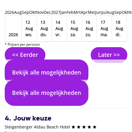
2026
Aug
Sep
Okt
Nov
Dec
2027
Jan
Feb
Mrt
Apr
Mei
Jun
Jul
Aug
Sep
Okt
N
12
13
14
15
16
17
18
Aug
Aug
Aug
Aug
Aug
Aug
Aug
2026
wo.
do.
vr.
za.
zo.
ma.
di.
* Prijzen per persoon
<< Eerder
Later >>
Bekijk alle mogelijkheden
2. Selecteer vlucht
Bekijk alle mogelijkheden
3. Selecteer verblijf
4. Jouw keuze
Steigenberger Aldau Beach Hotel