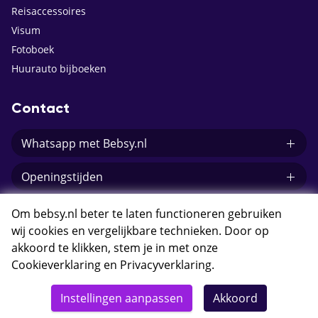
Reisaccessoires
Visum
Fotoboek
Huurauto bijboeken
Contact
Whatsapp met Bebsy.nl
Openingstijden
E-mail Bebsy.nl
Om bebsy.nl beter te laten functioneren gebruiken
wij cookies en vergelijkbare technieken. Door op
akkoord te klikken, stem je in met onze
Cookieverklaring
en
Privacyverklaring
.
© 2026 Bebsy.nl
Instellingen aanpassen
Akkoord