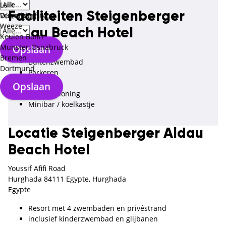
Luik
Faciliteiten Steigenberger
Düsseldorf
Verzorgingstype
Weeze
Aldau Beach Hotel
Keulen Bonn
Munster-Osnabruck
Opslaan
Wifi
Bremen
Buitenzwembad
Dortmund
Parkeren
Fitness
Opslaan
Airconditioning
Minibar / koelkastje
Locatie Steigenberger Aldau
Beach Hotel
Youssif Afifi Road
Hurghada 84111 Egypte, Hurghada
Egypte
Resort met 4 zwembaden en privéstrand
inclusief kinderzwembad en glijbanen