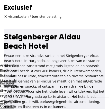
Exclusief
visumkosten / toeristenbelasting
Steigenberger Aldau
Beach Hotel
Ervaar een luxe strandvakantie in het Steigenberger Aldau
Beach Hotel in Hurghada, op ongeveer 6 km van de stad en
Amsterdam
direct bij een zandstrand met gratis ligstoelen en parasols.
Eindhoven
Het hotel beschikt over 400 kamers, drie buitenzwembaden,
Rotterdam
een wellnessruimte, fitnessfaciliteiten en diverse restaurants
Maastricht
en bars. Geniet van all-inclusive maaltijden met uitgebreide
Personen
Groningen
buffetten en snacks, of ontspan met een drankje bij de
Brussel Zaventem
zwembadbar. Voor wie het lokale leven wil ontdekken, ligt het
Brussel Charleroi
centrum van Hurghada op korte afstand. Het hotel biedt
Antwerpen
bovendien gratis wifi, parkeergelegenheid, airconditioning,
Verblijf
Oostende
minibar en flatscreen-tv in de kamers.