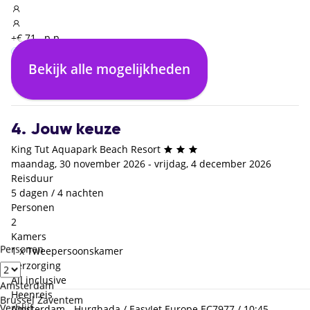
+€ 71,- p.p.
Bekijk alle mogelijkheden
All inclusive
€ 0,- p.p.
4. Jouw keuze
King Tut Aquapark Beach Resort
maandag, 30 november 2026 - vrijdag, 4 december 2026
Reisduur
5 dagen / 4 nachten
Personen
2
Kamers
Personen
1 x Tweepersoonskamer
Verzorging
All inclusive
Amsterdam
Heenreis
Brussel Zaventem
Verblijf
Amsterdam - Hurghada / EasyJet Europe EC7977 / 10:45 -