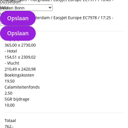
Düsseldorf
16:45 / 30 nov.
Keulen Bonn
Terugreis
Verzorgingstype
Opslaan
Hurghada - Amsterdam / EasyJet Europe EC7978 / 17:25 -
22:05 / 04 dec.
Opslaan
Prijs p.p.
+
365,00 x 2
730,00
- Hotel
154,51 x 2
309,02
- Vlucht
210,49 x 2
420,98
Boekingskosten
19,50
Calamiteitenfonds
2,50
SGR bijdrage
10,00
Totaal
762,-