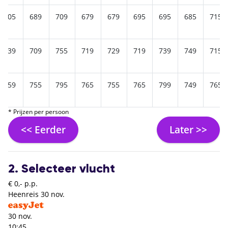
705
689
709
679
679
695
695
685
715
739
709
755
719
729
719
739
749
715
759
755
795
765
755
765
799
749
765
* Prijzen per persoon
<< Eerder
Later >>
2. Selecteer vlucht
€ 0,- p.p.
Heenreis
30 nov.
30 nov.
10:45