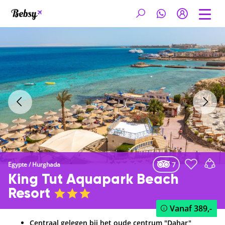
7
Egypte
/
Hurghada
King Tut Aquapark Beach
Resort
Vanaf
389,-
Centraal gelegen bij het oude centrum "Dahar"