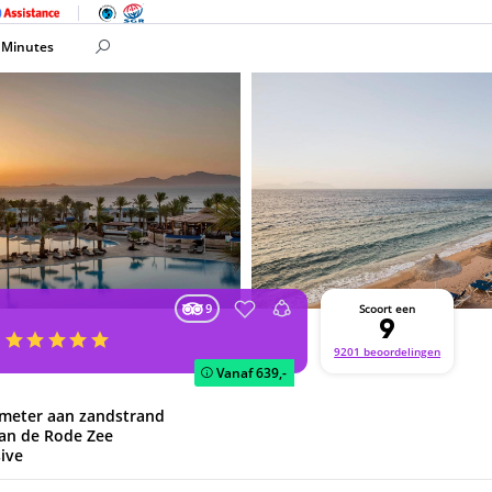
 Minutes
9
Scoort een
9
t
9201 beoordelingen
Vanaf
639,-
 meter aan zandstrand
aan de Rode Zee
sive