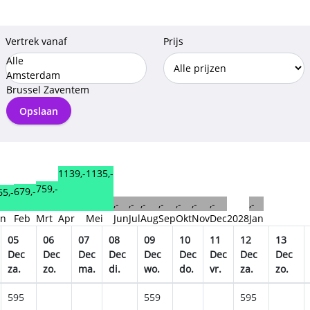
Vertrek vanaf
Prijs
Alle
Amsterdam
Brussel Zaventem
Opslaan
1139,-
1135,-
759,-
679,-
65,-
,-
,-
,-
,-
,-
,-
,-
,-
an
Feb
Mrt
Apr
Mei
Jun
Jul
Aug
Sep
Okt
Nov
Dec
2028
Jan
05
06
07
08
09
10
11
12
13
Dec
Dec
Dec
Dec
Dec
Dec
Dec
Dec
Dec
za.
zo.
ma.
di.
wo.
do.
vr.
za.
zo.
595
559
595