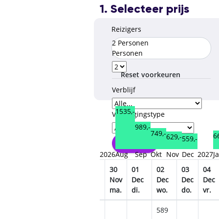
1. Selecteer prijs
Reizigers
2 Personen
Personen
Reset voorkeuren
Verblijf
1535,-
Verzorgingstype
989,-
749,-
6
629,-
559,-
Opslaan
2026
Aug
Sep
Okt
Nov
Dec
2027
J
26
27
28
29
30
01
02
03
04
v
Nov
Nov
Nov
Nov
Nov
Dec
Dec
Dec
Dec
.
do.
vr.
za.
zo.
ma.
di.
wo.
do.
vr.
9
629
589