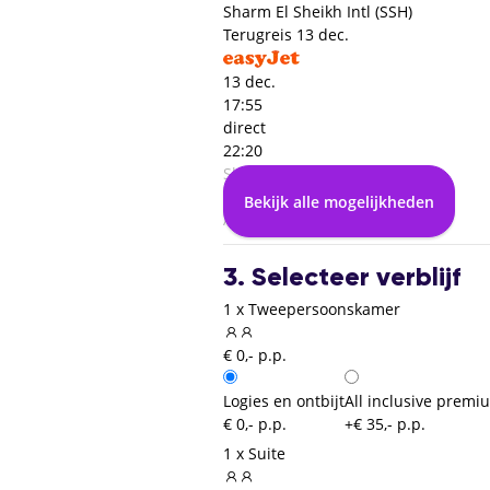
Sharm El Sheikh Intl (SSH)
Terugreis
13 dec.
13 dec.
17:55
direct
22:20
Sharm El Sheikh Intl (SSH)
00:00
Bekijk alle mogelijkheden
Amsterdam (AMS)
3. Selecteer verblijf
1 x Tweepersoonskamer
€ 0,- p.p.
Logies en ontbijt
All inclusive premi
€ 0,- p.p.
+€ 35,- p.p.
1 x Suite