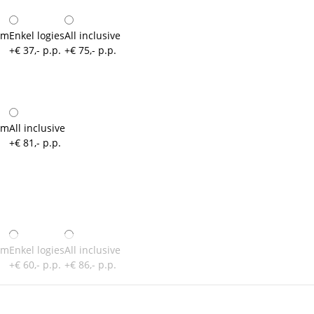
um
Enkel logies
All inclusive
+€ 37,- p.p.
+€ 75,- p.p.
um
All inclusive
+€ 81,- p.p.
um
Enkel logies
All inclusive
+€ 60,- p.p.
+€ 86,- p.p.