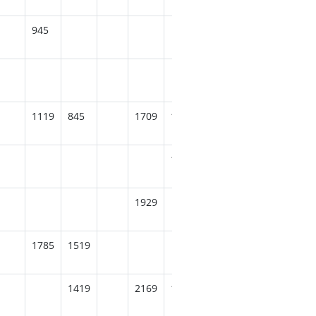
945
1535
1579
1315
1119
845
1709
1595
1209
1819
1
1495
1929
1995
1785
1519
1619
2495
2
1419
2169
1899
2