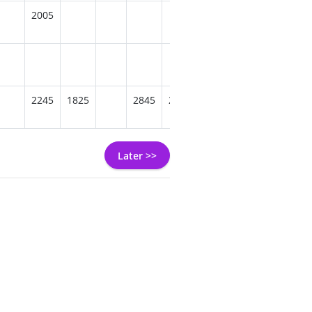
2005
2669
2735
2509
2245
1825
2845
2765
2539
2805
2
Later >>