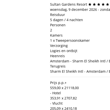
Sultan Gardens Resort
woensdag, 9 december 2026 - zonda
Reisduur
5 dagen / 4 nachten
Personen
2
Kamers
1 x Tweepersoonskamer
Verzorging
Logies en ontbijt
Heenreis
Amsterdam - Sharm El Sheikh Intl / E
Terugreis
Sharm El Sheikh Intl - Amsterdam / E
Prijs p.p.
+
559,00 x 2
1118,00
- Hotel
353,91 x 2
707,82
- Vlucht
205,09 x 2
410,18