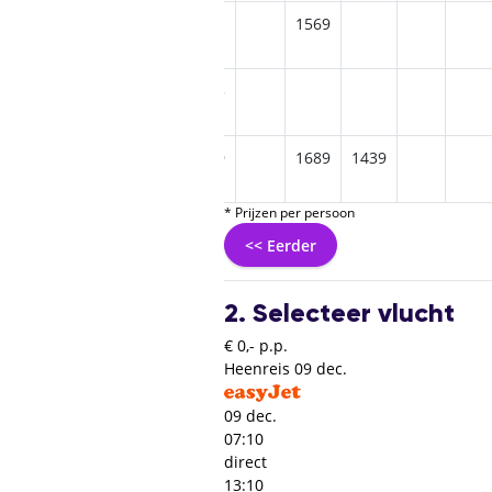
1569
1425
25
1525
1459
1689
1439
* Prijzen per persoon
<< Eerder
2. Selecteer vlucht
€ 0,- p.p.
Heenreis
09 dec.
09 dec.
07:10
direct
13:10