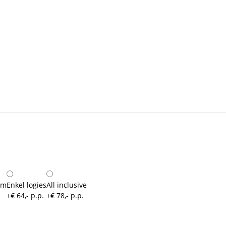
um
Enkel logies
All inclusive
+€ 64,- p.p.
+€ 78,- p.p.