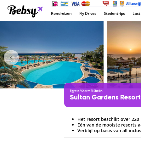
Rondreizen
Fly Drives
Stedentrips
Last
Egypte
/
Sharm El Sheikh
Sultan Gardens Resor
Het resort beschikt over 220
Eén van de mooiste resorts 
Verblijf op basis van all inclu