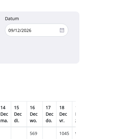
Datum
14
15
16
17
18
19
20
21
22
2
Dec
Dec
Dec
Dec
Dec
Dec
Dec
Dec
Dec
D
ma.
di.
wo.
do.
vr.
za.
zo.
ma.
di.
w
569
1045
919
9