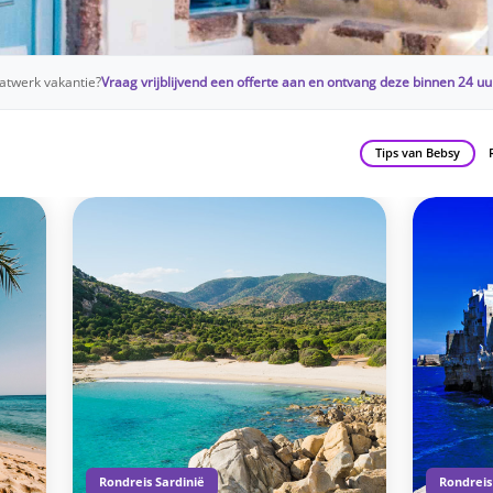
twerk vakantie?
Vraag vrijblijvend een offerte aan en ontvang deze binnen 24 uu
Tips van Bebsy
Rondreis Sardinië
Rondreis