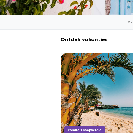
Maa
Ontdek vakanties
Rondreis Kaapverdië