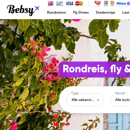
Rondreizen
Fly Drives
Stedentrips
Last
Rondreis, fly 
Type
Vanaf
Alle vakantietypes