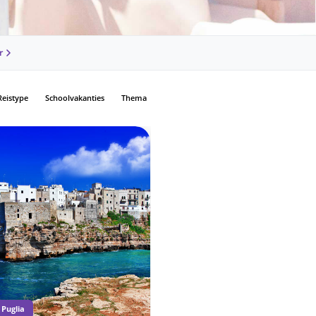
r
Reistype
Schoolvakanties
Thema
 Puglia
Rondreis Madeira