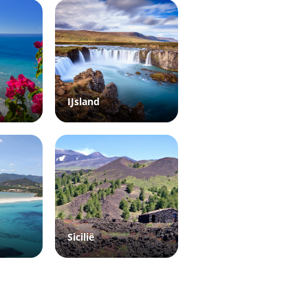
IJsland
Sicilië