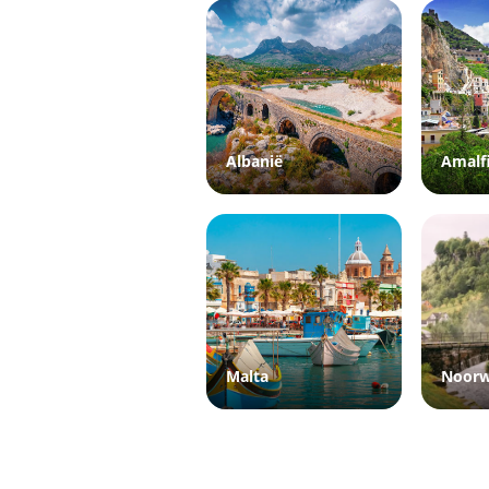
Albanië
Amalf
Malta
Noor