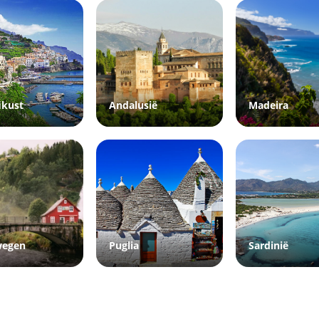
ikust
Andalusië
Madeira
wegen
Puglia
Sardinië