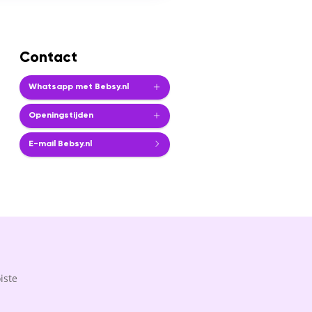
Contact
Whatsapp met Bebsy.nl
Openingstijden
E-mail Bebsy.nl
iste