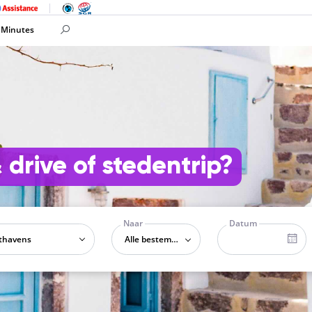
 Minutes
& drive of stedentrip?
Naar
Datum
Alle bestemmingen