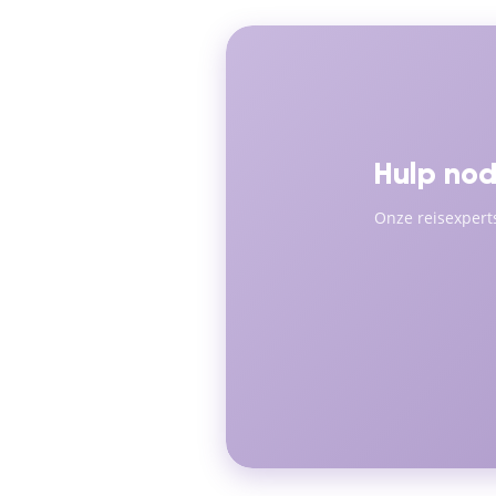
Hulp nod
Onze reisexpert