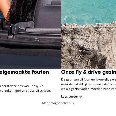
veelgemaakte fouten
Onze fly & drive gezi
De geur van olijfbomen, kronkelige we
waar de tijd stil lijkt te staan – dat i
s eerst deze tips van Bebsy. Zo
we als gezin (vader, moeder, zoon van
verzekeringen en stress bij schade.
Lees verder →
Meer blogberichten
→