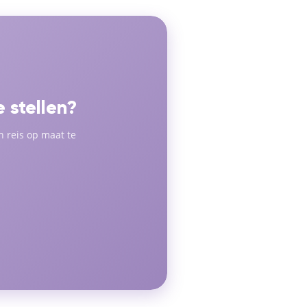
 stellen?
 reis op maat te