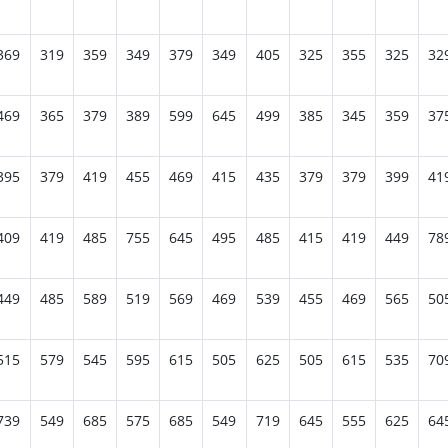
369
319
359
349
379
349
405
325
355
325
32
469
365
379
389
599
645
499
385
345
359
37
395
379
419
455
469
415
435
379
379
399
41
409
419
485
755
645
495
485
415
419
449
78
449
485
589
519
569
469
539
455
469
565
50
515
579
545
595
615
505
625
505
615
535
70
739
549
685
575
685
549
719
645
555
625
64