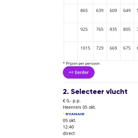
865
639
609
649
925
765
835
805
1015
729
669
675
* Prijzen per persoon
<< Eerder
2. Selecteer vlucht
€ 0,- p.p.
Heenreis
05 okt.
05 okt.
12:40
direct