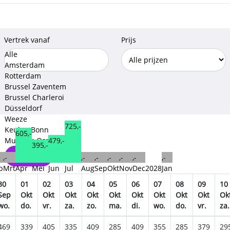
Vertrek vanaf
Prijs
Alle
Amsterdam
Rotterdam
Brussel Zaventem
Brussel Charleroi
Düsseldorf
Weeze
725,-
Keulen Bonn
605,-
479,-
Munster-Osnabruck
395,-
Opslaan
,-
,-
,-
,-
,-
,-
,-
b
Mrt
Apr
Mei
Jun
Jul
Aug
Sep
Okt
Nov
Dec
2028
Jan
30
01
02
03
04
05
06
07
08
09
10
Sep
Okt
Okt
Okt
Okt
Okt
Okt
Okt
Okt
Okt
Ok
wo.
do.
vr.
za.
zo.
ma.
di.
wo.
do.
vr.
za.
469
339
405
335
409
285
409
355
285
379
29