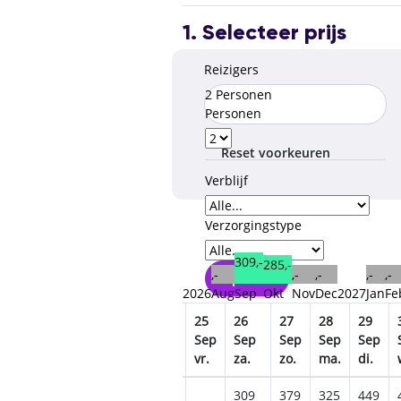
1. Selecteer prijs
Reizigers
2 Personen
Personen
Reset voorkeuren
Verblijf
Verzorgingstype
309,-
285,-
,-
,-
,-
,-
,-
Opslaan
2026
Aug
Sep
Okt
Nov
Dec
2027
Jan
Fe
20
21
22
23
24
25
26
27
28
29
Sep
Sep
Sep
Sep
Sep
Sep
Sep
Sep
Sep
Sep
zo.
ma.
di.
wo.
do.
vr.
za.
zo.
ma.
di.
309
379
325
449