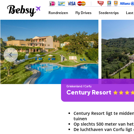
Rondreizen
Fly Drives
Stedentrips
Last
Griekenland
/
Corfu
Century Resort
Century Resort ligt te midde
tuinen
Op slechts 500 meter van het
De luchthaven van Corfu ligt