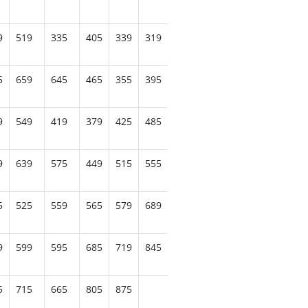
9
519
335
405
339
319
475
555
609
539
7
5
659
645
465
355
395
515
619
969
965
9
549
419
379
425
485
579
755
869
9
639
575
449
515
555
715
1265
5
525
559
565
579
689
959
9
599
595
685
719
845
5
715
665
805
875