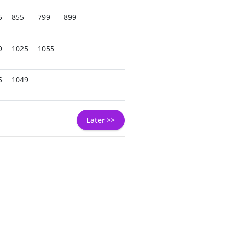
5
855
799
899
9
1025
1055
5
1049
Later >>