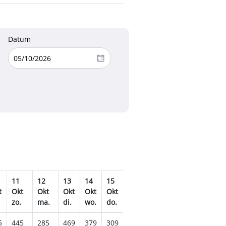
Datum
11
12
13
14
15
16
17
18
19
2
t
Okt
Okt
Okt
Okt
Okt
Okt
Okt
Okt
Okt
O
zo.
ma.
di.
wo.
do.
vr.
za.
zo.
ma.
di
5
445
285
469
379
309
495
519
535
405
5