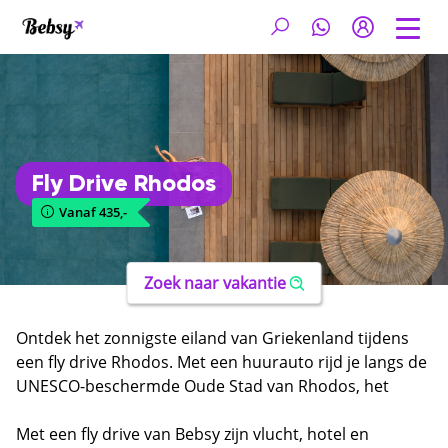
Fly Drive Rhodos
Vanaf 435,-
Zoek naar vakantie
Ontdek het zonnigste eiland van Griekenland tijdens
een fly drive Rhodos. Met een huurauto rijd je langs de
UNESCO-beschermde Oude Stad van Rhodos, het
schilderachtige dorpje Lindos met zijn Akropolis en de
mooiste stranden van de Egeïsche Zee. Rhodos
Met een fly drive van Bebsy zijn vlucht, hotel en