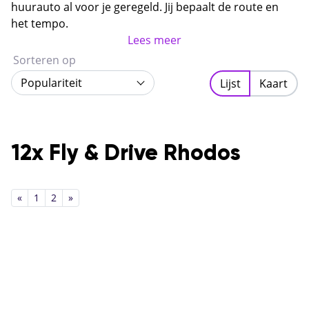
combineert rijke geschiedenis, kristalhelder water en
huurauto al voor je geregeld. Jij bepaalt de route en
authentieke Griekse sfeer.
het tempo.
Lees meer
Sorteren op
Populariteit
Lijst
Kaart
12x Fly & Drive Rhodos
«
1
2
»