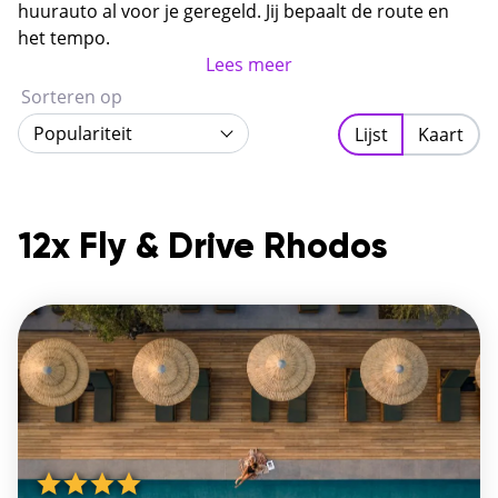
combineert rijke geschiedenis, kristalhelder water en
huurauto al voor je geregeld. Jij bepaalt de route en
authentieke Griekse sfeer.
het tempo.
Lees meer
Sorteren op
Populariteit
Lijst
Kaart
12x Fly & Drive Rhodos