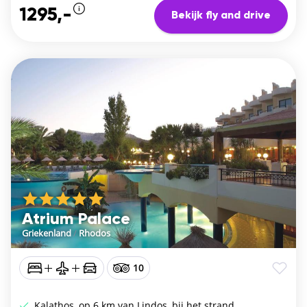
1295,-
Bekijk fly and drive
Atrium Palace
Griekenland
/
Rhodos
10
Kalathos, op 6 km van Lindos, bij het strand