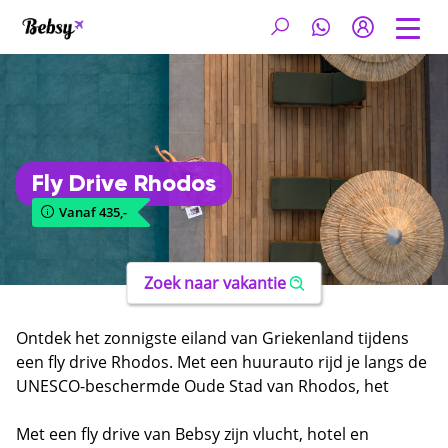
Fly Drive Rhodos
Vanaf 435,-
Zoek naar vakantie
Ontdek het zonnigste eiland van Griekenland tijdens
een fly drive Rhodos. Met een huurauto rijd je langs de
UNESCO-beschermde Oude Stad van Rhodos, het
schilderachtige dorpje Lindos met zijn Akropolis en de
mooiste stranden van de Egeïsche Zee. Rhodos
Met een fly drive van Bebsy zijn vlucht, hotel en