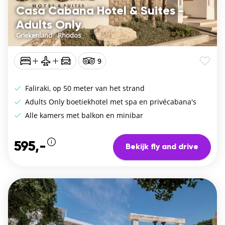
Casa Cabana Hotel & Suites -
Adults Only
Griekenland
/
Rhodos
9
Faliraki, op 50 meter van het strand
Adults Only boetiekhotel met spa en privécabana's
Alle kamers met balkon en minibar
595,-
Bekijk fly and drive