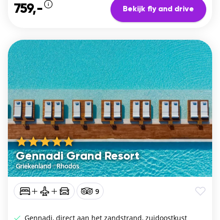
759,-
Bekijk fly and drive
Gennadi Grand Resort
Griekenland
/
Rhodos
9
Gennadi, direct aan het zandstrand, zuidoostkust