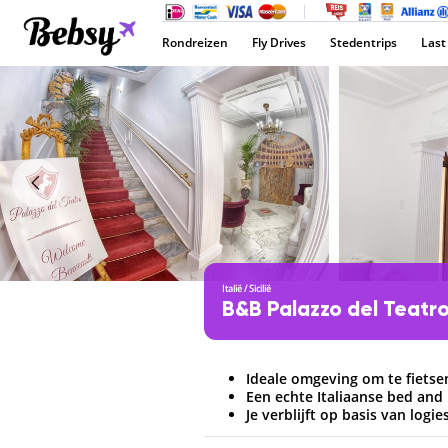
Rondreizen
Fly Drives
Stedentrips
Last
Italië
/
Sicilië
B&B Palazzo del Teatr
Ideale omgeving om te fietse
Een echte Italiaanse bed and
Je verblijft op basis van logie