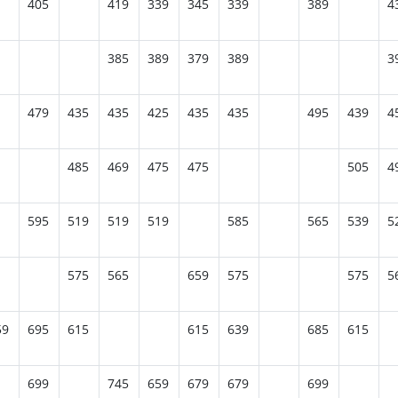
405
419
339
345
339
389
4
385
389
379
389
3
479
435
435
425
435
435
495
439
4
485
469
475
475
505
4
595
519
519
519
585
565
539
5
575
565
659
575
575
5
59
695
615
615
639
685
615
699
745
659
679
679
699