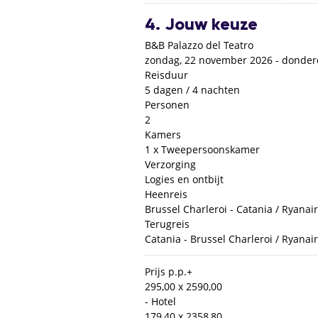
4. Jouw keuze
B&B Palazzo del Teatro
zondag, 22 november 2026 - donder
Reisduur
5 dagen / 4 nachten
Personen
2
Kamers
1 x Tweepersoonskamer
Verzorging
Logies en ontbijt
Heenreis
Brussel Charleroi - Catania / Ryanair
Terugreis
Catania - Brussel Charleroi / Ryanair
Prijs p.p.
+
295,00 x 2
590,00
- Hotel
179,40 x 2
358,80