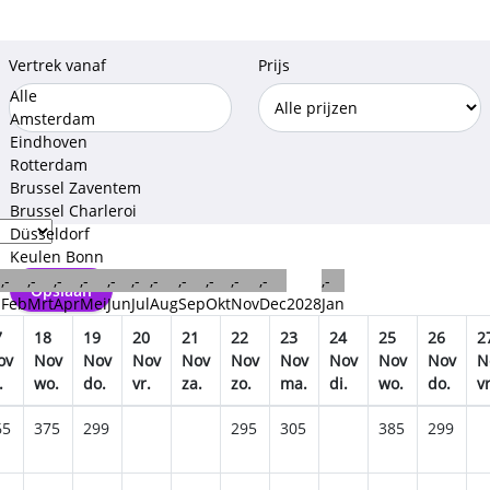
Vertrek vanaf
Prijs
Alle
Amsterdam
Eindhoven
Rotterdam
Brussel Zaventem
Brussel Charleroi
Düsseldorf
Keulen Bonn
,-
,-
,-
,-
,-
,-
,-
,-
,-
,-
,-
,-
Opslaan
n
Feb
Mrt
Apr
Mei
Jun
Jul
Aug
Sep
Okt
Nov
Dec
2028
Jan
7
18
19
20
21
22
23
24
25
26
2
ov
Nov
Nov
Nov
Nov
Nov
Nov
Nov
Nov
Nov
N
.
wo.
do.
vr.
za.
zo.
ma.
di.
wo.
do.
vr
65
375
299
295
305
385
299