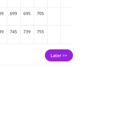
09
699
695
705
705
705
719
73
39
745
739
755
755
749
755
759
80
Later >>