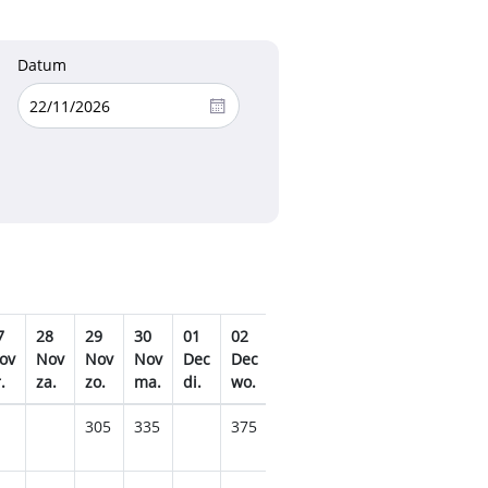
Datum
7
28
29
30
01
02
03
04
05
06
07
ov
Nov
Nov
Nov
Dec
Dec
Dec
Dec
Dec
Dec
D
.
za.
zo.
ma.
di.
wo.
do.
vr.
za.
zo.
m
305
335
375
309
319
32