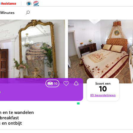
 Minutes
10
Scoort een
10
o
89 beoordelingen
n en te wandelen
 breakfast
s en ontbijt