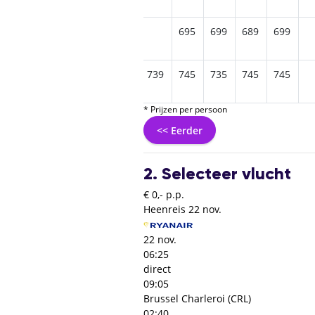
5
715
699
695
699
689
699
9
765
735
805
739
745
735
745
745
* Prijzen per persoon
<< Eerder
2. Selecteer vlucht
€ 0,- p.p.
Heenreis
22 nov.
22 nov.
06:25
direct
09:05
Brussel Charleroi (CRL)
02:40