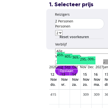
1. Selecteer prijs
Reizigers
2 Personen
Personen
Reset voorkeuren
Verblijf
459,-
Verzorgingstype
405,-
369,-
309,-
295,-
,-
2026
Aug
Sep
Okt
Nov
Dec
2027
Ja
Opslaan
08
09
10
11
12
13
14
15
16
1
ov
Nov
Nov
Nov
Nov
Nov
Nov
Nov
Nov
Nov
N
.
zo.
ma.
di.
wo.
do.
vr.
za.
zo.
ma.
di
335
339
389
405
415
309
309
3