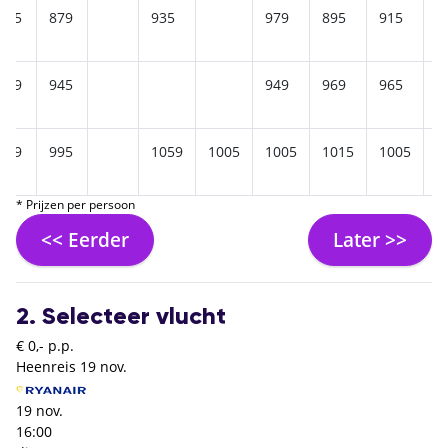
765
879
935
979
895
915
9
929
945
949
969
965
9
989
995
1059
1005
1005
1015
1005
9
* Prijzen per persoon
<< Eerder
Later >>
2. Selecteer vlucht
€ 0,- p.p.
Heenreis
19 nov.
19 nov.
16:00