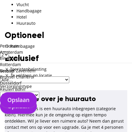
Vlucht
Handbagage
Hotel
Huurauto
Optioneel
Personen
Ruimbagage
Amsterdam
Exclusief
Eindhoven
Rotterdam
Toeristenbelasting
Brussel Zaventem
Verblijf
Te voldoen op locatie
Brussel Charleroi
Düsseldorf
Verzorgingstype
Keulen Bonn
Informatie over je huurauto
Opslaan
Opslaan
Tijdens deze reis is een huurauto inbegrepen (categorie
klein). Hiermee kun je de omgeving op eigen tempo
ontdekken. Wil je liever een ruimere auto? Neem dan gerust
contact met ons op voor een upgrade. Ga je met 4 personen