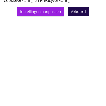
Cookieverklaring
en
Privacyverklaring
.
© 2026 Bebsy.nl
Instellingen aanpassen
Akkoord