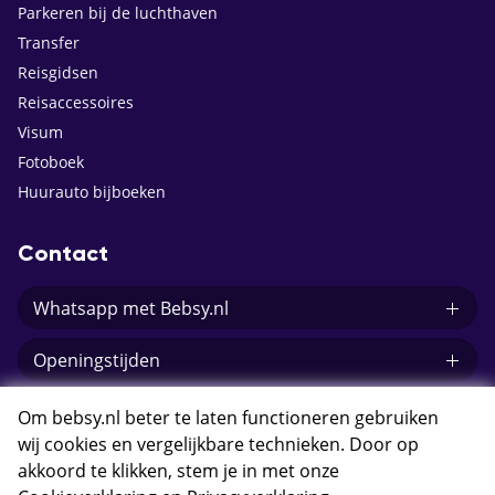
Parkeren bij de luchthaven
Transfer
Reisgidsen
Reisaccessoires
Visum
Fotoboek
Huurauto bijboeken
Contact
Whatsapp met Bebsy.nl
Openingstijden
E-mail Bebsy.nl
Om bebsy.nl beter te laten functioneren gebruiken
wij cookies en vergelijkbare technieken. Door op
akkoord te klikken, stem je in met onze