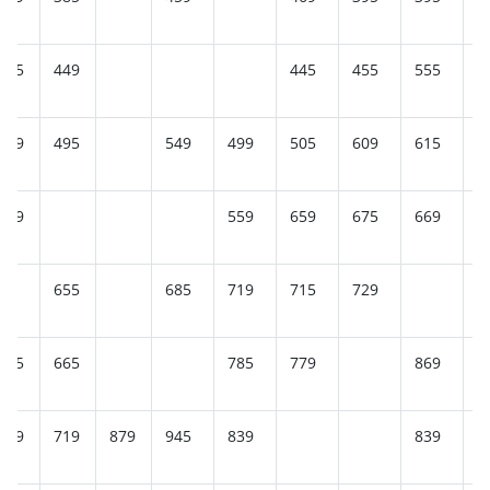
435
449
445
455
555
5
499
495
549
499
505
609
615
6
539
559
659
675
669
655
685
719
715
729
7
735
665
785
779
869
7
709
719
879
945
839
839
8