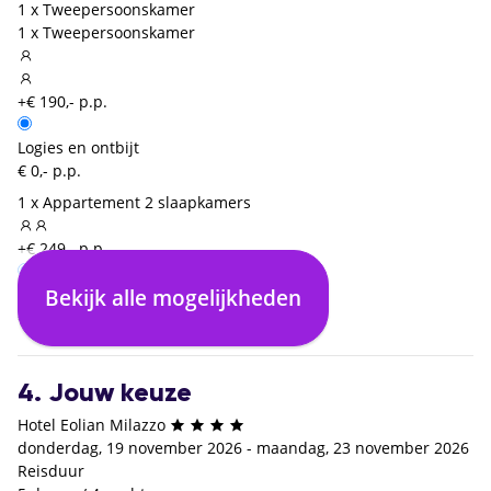
1 x Tweepersoonskamer
1 x Tweepersoonskamer
+€ 190,- p.p.
Logies en ontbijt
€ 0,- p.p.
1 x Appartement 2 slaapkamers
+€ 249,- p.p.
Bekijk alle mogelijkheden
Logies en ontbijt
Halfpension
€ 0,- p.p.
+€ 352,- p.p.
4. Jouw keuze
Hotel Eolian Milazzo
donderdag, 19 november 2026 - maandag, 23 november 2026
Reisduur