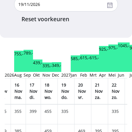
Reset voorkeuren
1045,-
975,-
9
925,-
789,-
755,-
615,-
615,-
585,-
439,-
349,-
335,-
2026
Aug
Sep
Okt
Nov
Dec
2027
Jan
Feb
Mrt
Apr
Mei
Jun
J
15
16
17
18
19
20
21
22
2
Nov
Nov
Nov
Nov
Nov
Nov
Nov
Nov
N
zo.
ma.
di.
wo.
do.
vr.
za.
zo.
m
345
355
399
455
335
335
3
399
385
459
469
395
395
4