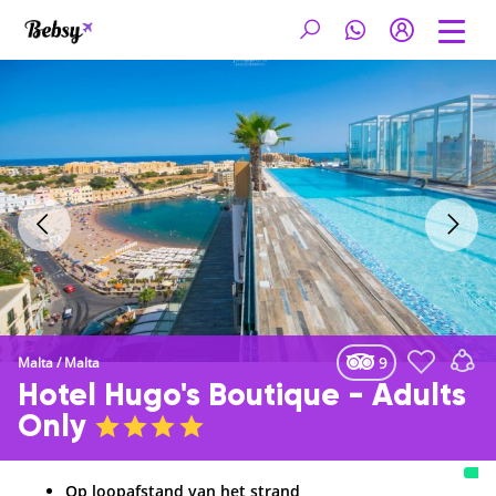
9
Malta
/
Malta
Hotel Hugo's Boutique - Adults
Only
Op loopafstand van het strand