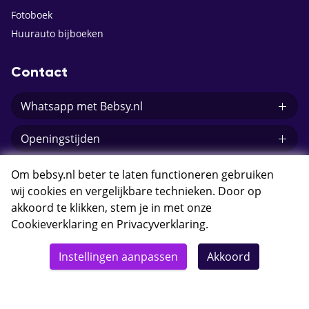
Fotoboek
Huurauto bijboeken
Contact
Whatsapp met Bebsy.nl
Openingstijden
E-mail Bebsy.nl
Om bebsy.nl beter te laten functioneren gebruiken
wij cookies en vergelijkbare technieken. Door op
akkoord te klikken, stem je in met onze
Cookieverklaring
en
Privacyverklaring
.
© 2026 Bebsy.nl
Instellingen aanpassen
Akkoord