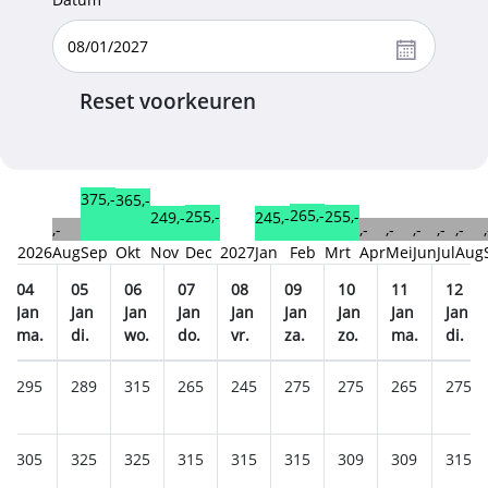
Reset voorkeuren
375,-
365,-
265,-
255,-
255,-
249,-
245,-
,-
,-
,-
,-
,-
,-
,
2026
Aug
Sep
Okt
Nov
Dec
2027
Jan
Feb
Mrt
Apr
Mei
Jun
Jul
Aug
04
05
06
07
08
09
10
11
12
Jan
Jan
Jan
Jan
Jan
Jan
Jan
Jan
Jan
ma.
di.
wo.
do.
vr.
za.
zo.
ma.
di.
295
289
315
265
245
275
275
265
275
305
325
325
315
315
315
309
309
315