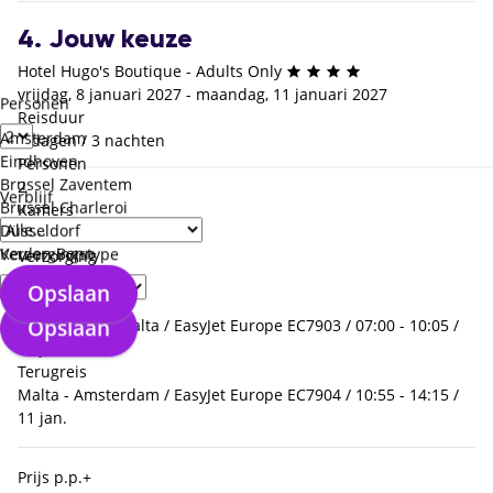
4. Jouw keuze
Hotel Hugo's Boutique - Adults Only
vrijdag, 8 januari 2027 - maandag, 11 januari 2027
Personen
Reisduur
Amsterdam
4 dagen / 3 nachten
Eindhoven
Personen
Brussel Zaventem
2
Verblijf
Brussel Charleroi
Kamers
Düsseldorf
1 x Tweepersoonskamer
Keulen Bonn
Verzorgingstype
Verzorging
Enkel logies
Opslaan
Heenreis
Opslaan
Amsterdam - Malta / EasyJet Europe EC7903 / 07:00 - 10:05 /
08 jan.
Terugreis
Malta - Amsterdam / EasyJet Europe EC7904 / 10:55 - 14:15 /
11 jan.
Prijs p.p.
+