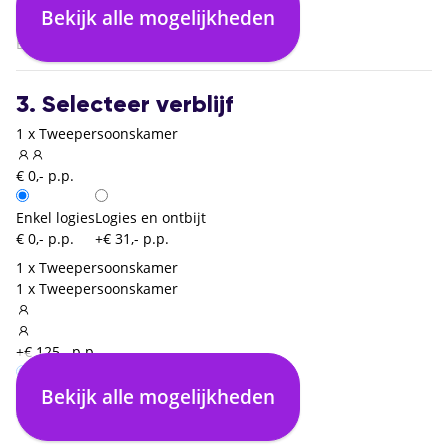
Malta (MLA)
Bekijk alle mogelijkheden
03:05
Brussel Zaventem (BRU)
3. Selecteer verblijf
1 x Tweepersoonskamer
€ 0,- p.p.
Enkel logies
Logies en ontbijt
€ 0,- p.p.
+€ 31,- p.p.
1 x Tweepersoonskamer
1 x Tweepersoonskamer
+€ 125,- p.p.
Bekijk alle mogelijkheden
Enkel logies
€ 0,- p.p.