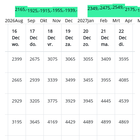
2549,-
2475,-
2349,-
2175,-
2165,-
1
1955,-
1939,-
1925,-
1915,-
2026
Aug
Sep
Okt
Nov
Dec
2027
Jan
Feb
Mrt
Apr
16
17
18
19
20
21
22
2
c
Dec
Dec
Dec
Dec
Dec
Dec
Dec
D
wo.
do.
vr.
za.
zo.
ma.
di.
w
89
2399
2675
3075
3065
3055
3409
3595
3
45
2665
2939
3339
3499
3455
3955
4085
4
09
2929
3205
3775
3929
3945
4445
4539
4
75
3195
3645
4169
4429
4489
4899
4869
5