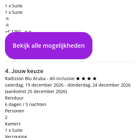
1 x Suite
1 x Suite
+€ 1292,- p.p.
Bekijk alle mogelijkheden
Enkel logies
€ 0,- p.p.
4. Jouw keuze
Radisson Blu Aruba - All-inclusive
zaterdag, 19 december 2026 - donderdag, 24 december 2026
(aankomst 25 december 2026)
Reisduur
6 dagen / 5 nachten
Personen
2
Kamers
1 x Suite
Verzorging