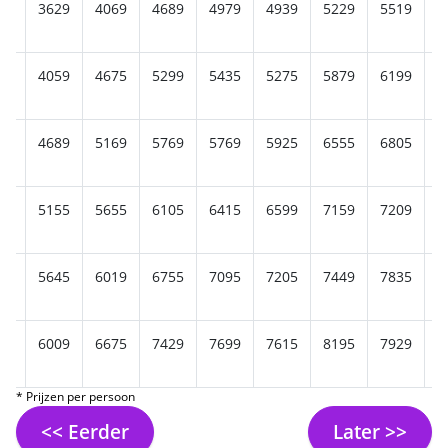
39
3629
4069
4689
4979
4939
5229
5519
5
75
4059
4675
5299
5435
5275
5879
6199
6
99
4689
5169
5769
5769
5925
6555
6805
6
05
5155
5655
6105
6415
6599
7159
7209
7
99
5645
6019
6755
7095
7205
7449
7835
7
85
6009
6675
7429
7699
7615
8195
7929
7
* Prijzen per persoon
<< Eerder
Later >>