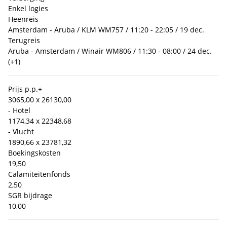
Enkel logies
Heenreis
Amsterdam - Aruba / KLM WM757 / 11:20 - 22:05 / 19 dec.
Terugreis
Aruba - Amsterdam / Winair WM806 / 11:30 - 08:00 / 24 dec.
(+1)
Prijs p.p.
+
3065,00 x 2
6130,00
- Hotel
1174,34 x 2
2348,68
- Vlucht
1890,66 x 2
3781,32
Boekingskosten
19,50
Calamiteitenfonds
2,50
SGR bijdrage
10,00