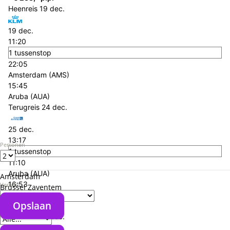
Heenreis
19 dec.
19 dec.
11:20
1 tussenstop
22:05
Amsterdam (AMS)
15:45
Aruba (AUA)
Terugreis
24 dec.
25 dec.
13:17
Personen
1 tussenstop
11:10
Aruba (AUA)
Amsterdam
16:53
Verblijf
Brussel Zaventem
Amsterdam (AMS)
Opslaan
+€ 382,- p.p.
Verzorgingstype
Heenreis
19 dec.