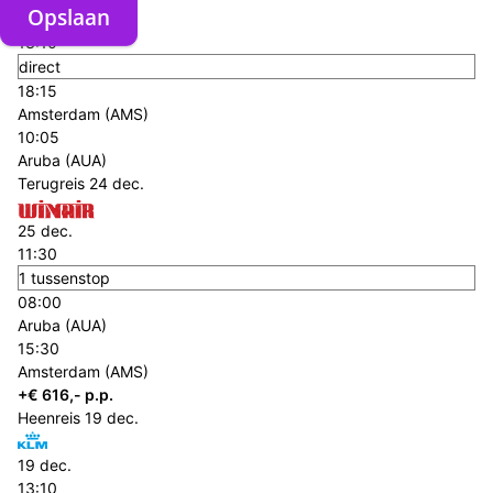
Opslaan
19 dec.
13:10
direct
18:15
Amsterdam (AMS)
10:05
Aruba (AUA)
Terugreis
24 dec.
25 dec.
11:30
1 tussenstop
08:00
Aruba (AUA)
15:30
Amsterdam (AMS)
+€ 616,- p.p.
Heenreis
19 dec.
19 dec.
13:10