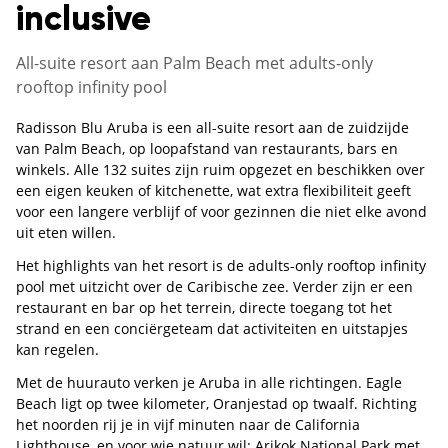
inclusive
All-suite resort aan Palm Beach met adults-only
rooftop infinity pool
Radisson Blu Aruba is een all-suite resort aan de zuidzijde
van Palm Beach, op loopafstand van restaurants, bars en
winkels. Alle 132 suites zijn ruim opgezet en beschikken over
een eigen keuken of kitchenette, wat extra flexibiliteit geeft
voor een langere verblijf of voor gezinnen die niet elke avond
uit eten willen.
Het highlights van het resort is de adults-only rooftop infinity
pool met uitzicht over de Caribische zee. Verder zijn er een
restaurant en bar op het terrein, directe toegang tot het
strand en een conciërgeteam dat activiteiten en uitstapjes
kan regelen.
Met de huurauto verken je Aruba in alle richtingen. Eagle
Beach ligt op twee kilometer, Oranjestad op twaalf. Richting
het noorden rij je in vijf minuten naar de California
Lighthouse, en voor wie natuur wil: Arikok National Park met