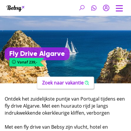
Fly Drive Algarve
Vanaf 239,-
Zoek naar vakantie
Ontdek het zuidelijkste puntje van Portugal tijdens een
fly drive Algarve. Met een huurauto rijd je langs
indrukwekkende okerkleurige kliffen, verborgen
stranden en charmante witte dorpjes. De Algarve heeft
meer te bieden dan de drukke badplaatsen. Het
Met een fly drive van Bebsy zijn vlucht, hotel en