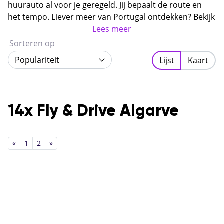
groene achterland, de stille vissersplaatsjes en de
huurauto al voor je geregeld. Jij bepaalt de route en
spectaculaire westkust zijn het echte Portugal.
het tempo. Liever meer van Portugal ontdekken? Bekijk
dan ook onze
rondreizen Portugal
Lees meer
.
Sorteren op
Populariteit
Lijst
Kaart
14x Fly & Drive Algarve
«
1
2
»