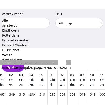
Vertrek vanaf
Prijs
Alle
Amsterdam
Eindhoven
Rotterdam
Brussel Zaventem
Brussel Charleroi
Düsseldorf
Weeze
Keulen Bonn
,-
,-
,-
,-
,-
,-
,-
,-
,-
,-
,-
Opslaan
eb
Mrt
Apr
Mei
Jun
Jul
Aug
Sep
Okt
Nov
Dec
2028
Jan
01
02
03
04
05
06
07
08
09
10
11
Okt
Okt
Okt
Okt
Okt
Okt
Okt
Okt
Okt
Okt
Ok
do.
vr.
za.
zo.
ma.
di.
wo.
do.
vr.
za.
zo.
365
349
315
299
319
295
309
309
319
319
30