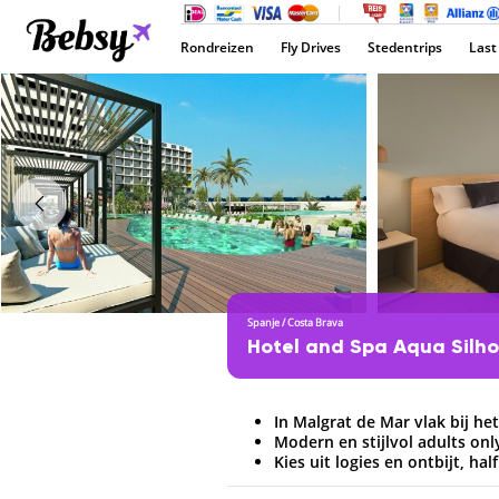
Rondreizen
Fly Drives
Stedentrips
Last
Spanje
/
Costa Brava
Hotel and Spa Aqua Silho
In Malgrat de Mar vlak bij he
Modern en stijlvol adults onl
Kies uit logies en ontbijt, ha