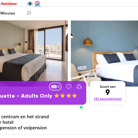
 Minutes
9
Scoort een
9
uette - Adults Only
185 beoordelingen
t centrum en het strand
y hotel
lfpension of volpension