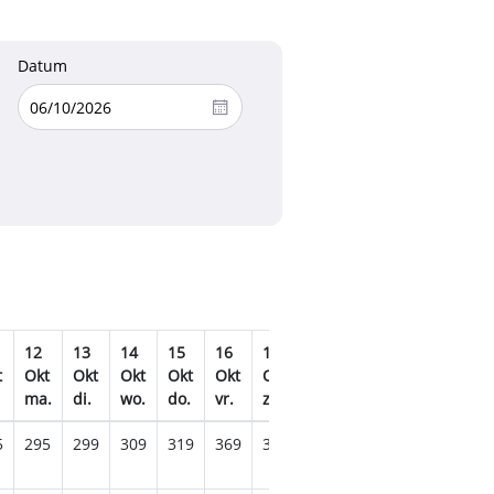
Datum
12
13
14
15
16
17
18
19
20
21
t
Okt
Okt
Okt
Okt
Okt
Okt
Okt
Okt
Okt
Okt
ma.
di.
wo.
do.
vr.
za.
zo.
ma.
di.
wo.
5
295
299
309
319
369
329
335
349
319