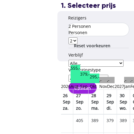
1. Selecteer prijs
Reizigers
2 Personen
Personen
Reset voorkeuren
Verblijf
555,-
Verzorgingstype
379,-
295,-
,-
,-
,-
,-
2026
Aug
Sep
Okt
Nov
Dec
2027
Jan
F
Opslaan
1
22
23
24
25
26
27
28
29
30
ep
Sep
Sep
Sep
Sep
Sep
Sep
Sep
Sep
Sep
a.
di.
wo.
do.
vr.
za.
zo.
ma.
di.
wo.
65
415
405
389
379
389