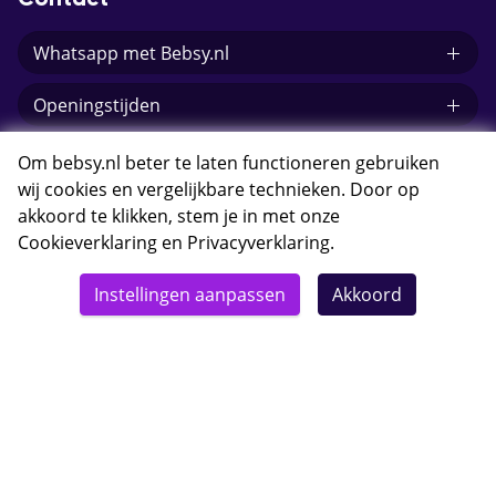
Contact
Whatsapp met Bebsy.nl
Openingstijden
E-mail Bebsy.nl
Om bebsy.nl beter te laten functioneren gebruiken
wij cookies en vergelijkbare technieken. Door op
akkoord te klikken, stem je in met onze
Cookieverklaring
en
Privacyverklaring
.
© 2026 Bebsy.nl
Instellingen aanpassen
Akkoord