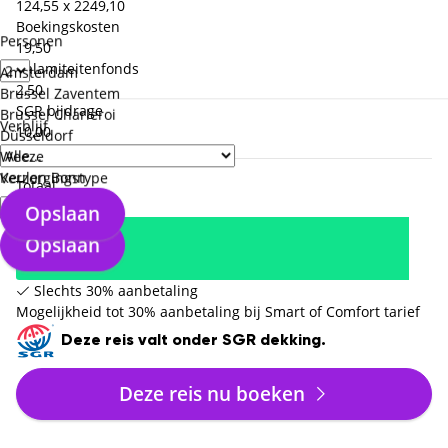
124,55 x 2
249,10
Boekingskosten
Personen
19,50
Calamiteitenfonds
Amsterdam
2,50
Brussel Zaventem
SGR bijdrage
Brussel Charleroi
Verblijf
10,00
Düsseldorf
Weeze
Keulen Bonn
Verzorgingstype
Totaal
570,-
Opslaan
Totaal
Opslaan
570,-
Slechts 30% aanbetaling
Mogelijkheid tot 30% aanbetaling bij Smart of Comfort tarief
Deze reis valt onder SGR dekking.
Deze reis nu boeken