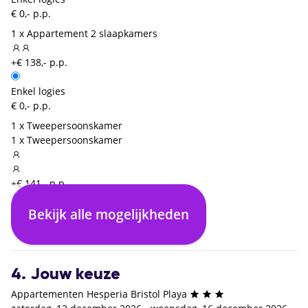
€ 0,- p.p.
1 x Appartement 2 slaapkamers
+€ 138,- p.p.
Enkel logies
€ 0,- p.p.
1 x Tweepersoonskamer
1 x Tweepersoonskamer
+€ 141,- p.p.
Bekijk alle mogelijkheden
Enkel logies
€ 0,- p.p.
4. Jouw keuze
Appartementen Hesperia Bristol Playa