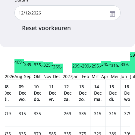
Reset voorkeuren
59
409,-
345,-
339,-
339,-
335,-
325,-
315,-
299,-
299,-
295,-
269,-
2026
Aug
Sep
Okt
Nov
Dec
2027
Jan
Feb
Mrt
Apr
Mei
Jun
Ju
08
09
10
11
12
13
14
15
16
Dec
Dec
Dec
Dec
Dec
Dec
Dec
Dec
Dec
di.
wo.
do.
vr.
za.
zo.
ma.
di.
wo.
319
315
335
269
335
315
315
375
435
335
379
585
335
375
329
389
395