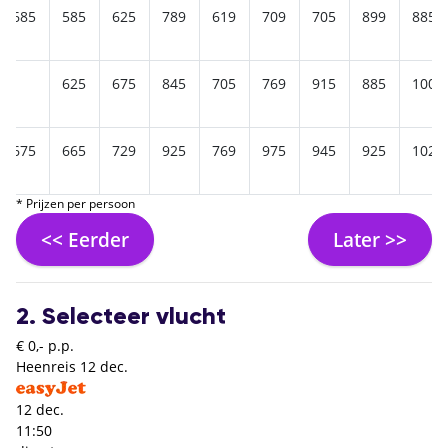
685
585
625
789
619
709
705
899
885
625
675
845
705
769
915
885
1009
675
665
729
925
769
975
945
925
1029
* Prijzen per persoon
<< Eerder
Later >>
2. Selecteer vlucht
€ 0,- p.p.
Heenreis
12 dec.
12 dec.
11:50