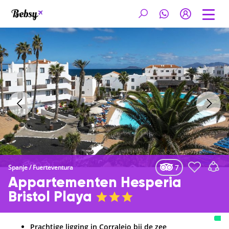
7
Spanje
/
Fuerteventura
Appartementen Hesperia
Bristol Playa
Prachtige ligging in Corralejo bij de zee