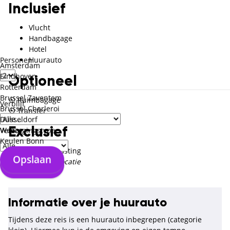
Inclusief
Vlucht
Handbagage
Hotel
Personen
Huurauto
Amsterdam
Eindhoven
Optioneel
Rotterdam
Brussel Zaventem
Ruimbagage
Verblijf
Brussel Charleroi
Transfer
Düsseldorf
Weeze
Verzorgingstype
Exclusief
Keulen Bonn
Toeristenbelasting
Opslaan
Te voldoen op locatie
Opslaan
Informatie over je huurauto
Tijdens deze reis is een huurauto inbegrepen (categorie