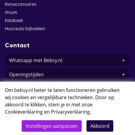
Reisaccessoires
Visum
Fotoboek
Huurauto bijboeken
Contact
Whatsapp met Bebsy.nl
Openingstijden
E-mail Bebsy.nl
Om bebsy.nl beter te laten functioneren gebruiken
wij cookies en vergelijkbare technieken. Door op
akkoord te klikken, stem je in met onze
Cookieverklaring
en
Privacyverklaring
.
© 2026 Bebsy.nl
Instellingen aanpassen
Akkoord