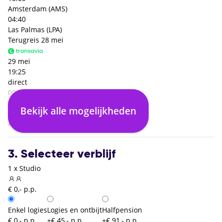
Amsterdam (AMS)
04:40
Las Palmas (LPA)
Terugreis
28 mei
29 mei
19:25
direct
00:55
Las Palmas (LPA)
Bekijk alle mogelijkheden
04:30
Amsterdam (AMS)
3. Selecteer verblijf
1 x Studio
€ 0,- p.p.
Enkel logies
Logies en ontbijt
Halfpension
€ 0,- p.p.
+€ 45,- p.p.
+€ 91,- p.p.