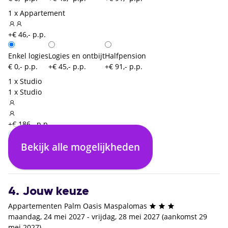
1 x Appartement
+€ 46,- p.p.
Enkel logies
Logies en ontbijt
Halfpension
€ 0,- p.p.
+€ 45,- p.p.
+€ 91,- p.p.
1 x Studio
1 x Studio
+€ 186,- p.p.
Bekijk alle mogelijkheden
Enkel logies
€ 0,- p.p.
4. Jouw keuze
Appartementen Palm Oasis Maspalomas
maandag, 24 mei 2027 - vrijdag, 28 mei 2027 (aankomst 29
mei 2027)