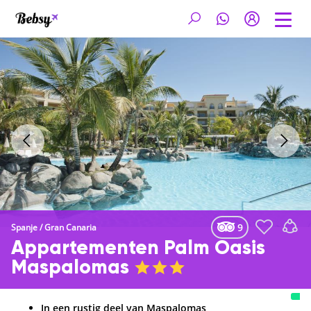
9
Spanje
/
Gran Canaria
Appartementen Palm Oasis
Maspalomas
In een rustig deel van Maspalomas