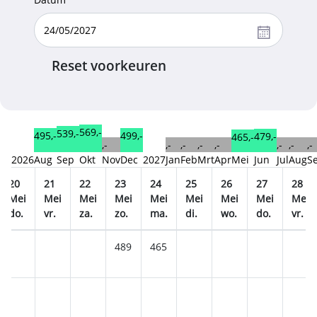
Reset voorkeuren
569,-
539,-
499,-
495,-
479,-
465,-
,-
,-
,-
,-
,-
,-
,-
,-
2026
Aug
Sep
Okt
Nov
Dec
2027
Jan
Feb
Mrt
Apr
Mei
Jun
Jul
Aug
S
20
21
22
23
24
25
26
27
28
Mei
Mei
Mei
Mei
Mei
Mei
Mei
Mei
Mei
do.
vr.
za.
zo.
ma.
di.
wo.
do.
vr.
489
465