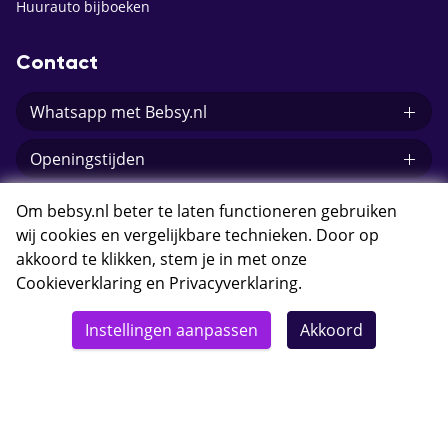
Huurauto bijboeken
Contact
Whatsapp met Bebsy.nl
Openingstijden
E-mail Bebsy.nl
Om bebsy.nl beter te laten functioneren gebruiken
wij cookies en vergelijkbare technieken. Door op
akkoord te klikken, stem je in met onze
Cookieverklaring
en
Privacyverklaring
.
© 2026 Bebsy.nl
Instellingen aanpassen
Akkoord