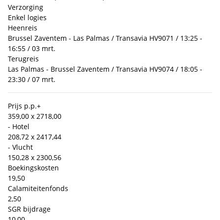
Verzorging
Enkel logies
Heenreis
Brussel Zaventem - Las Palmas / Transavia HV9071 / 13:25 -
16:55 / 03 mrt.
Terugreis
Las Palmas - Brussel Zaventem / Transavia HV9074 / 18:05 -
23:30 / 07 mrt.
Prijs p.p.
+
359,00 x 2
718,00
- Hotel
208,72 x 2
417,44
- Vlucht
150,28 x 2
300,56
Boekingskosten
19,50
Calamiteitenfonds
2,50
SGR bijdrage
10,00