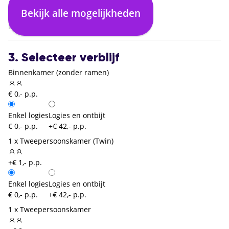
Las Palmas (LPA)
Bekijk alle mogelijkheden
04:35
Dusseldorf (DUS)
3. Selecteer verblijf
Binnenkamer (zonder ramen)
€ 0,- p.p.
Enkel logies
Logies en ontbijt
€ 0,- p.p.
+€ 42,- p.p.
1 x Tweepersoonskamer (Twin)
+€ 1,- p.p.
Enkel logies
Logies en ontbijt
€ 0,- p.p.
+€ 42,- p.p.
1 x Tweepersoonskamer