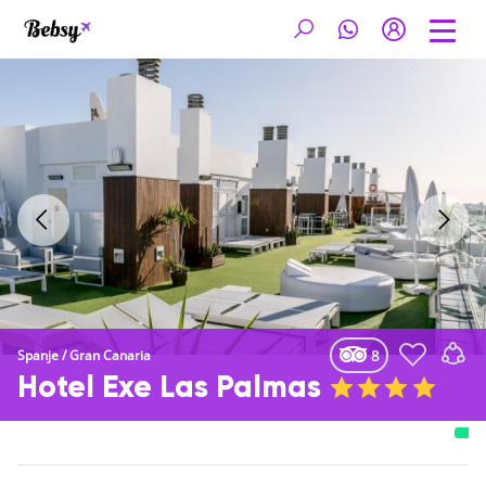
8
Spanje
/
Gran Canaria
Hotel Exe Las Palmas