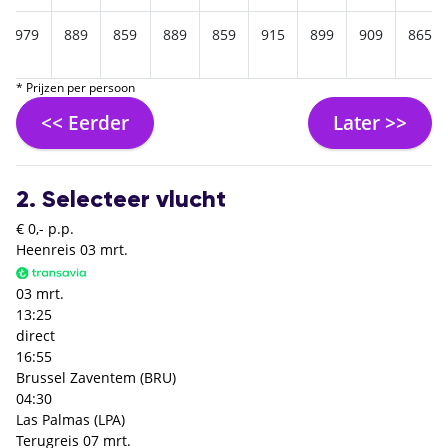
979
889
859
889
859
915
899
909
865
* Prijzen per persoon
<< Eerder
Later >>
2. Selecteer vlucht
€ 0,- p.p.
Heenreis
03 mrt.
03 mrt.
13:25
direct
16:55
Brussel Zaventem (BRU)
04:30
Las Palmas (LPA)
Terugreis
07 mrt.