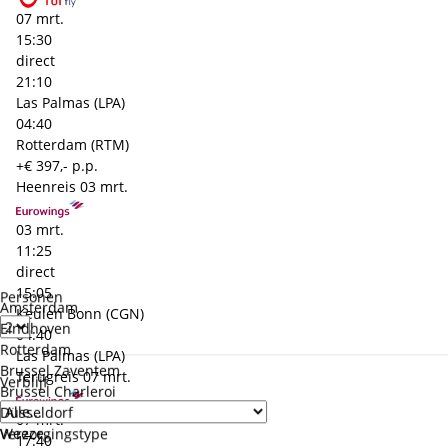
07 mrt.
15:30
direct
21:10
Las Palmas (LPA)
04:40
Rotterdam (RTM)
+€ 397,- p.p.
Heenreis
03 mrt.
03 mrt.
11:25
direct
15:05
Personen
Amsterdam
Keulen Bonn (CGN)
Eindhoven
04:40
Rotterdam
Las Palmas (LPA)
Brussel Zaventem
Terugreis
07 mrt.
Verblijf
Brussel Charleroi
Düsseldorf
07 mrt.
Weeze
Verzorgingstype
17:40