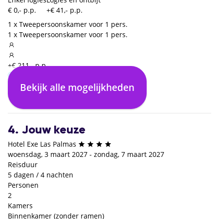
€ 0,- p.p.
+€ 41,- p.p.
1 x Tweepersoonskamer voor 1 pers.
1 x Tweepersoonskamer voor 1 pers.
+€ 211,- p.p.
Bekijk alle mogelijkheden
Enkel logies
Logies en ontbijt
€ 0,- p.p.
+€ 42,- p.p.
4. Jouw keuze
Hotel Exe Las Palmas
woensdag, 3 maart 2027 - zondag, 7 maart 2027
Reisduur
5 dagen / 4 nachten
Personen
2
Kamers
Binnenkamer (zonder ramen)