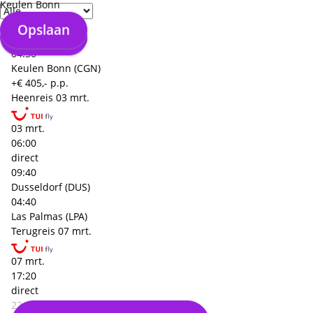
Keulen Bonn
direct
23:10
Opslaan
Opslaan
Las Palmas (LPA)
04:30
Keulen Bonn (CGN)
+€ 405,- p.p.
Heenreis
03 mrt.
03 mrt.
06:00
direct
09:40
Dusseldorf (DUS)
04:40
Las Palmas (LPA)
Terugreis
07 mrt.
07 mrt.
17:20
direct
22:55