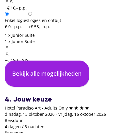
+€ 16,- p.p.
Enkel logies
Logies en ontbijt
€ 0,- p.p.
+€ 53,- p.p.
1 x Junior Suite
1 x Junior Suite
+€ 190,- p.p.
Bekijk alle mogelijkheden
Enkel logies
€ 0,- p.p.
4. Jouw keuze
Hotel Paradiso Art - Adults Only
dinsdag, 13 oktober 2026 - vrijdag, 16 oktober 2026
Reisduur
4 dagen / 3 nachten
Personen