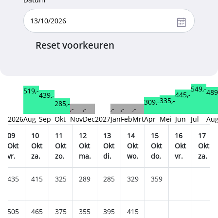
Reset voorkeuren
549,-
519,-
489
445,-
439,-
335,-
309,-
285,-
,-
,-
,-
,-
,-
2026
Aug
Sep
Okt
Nov
Dec
2027
Jan
Feb
Mrt
Apr
Mei
Jun
Jul
Au
09
10
11
12
13
14
15
16
17
Okt
Okt
Okt
Okt
Okt
Okt
Okt
Okt
Okt
vr.
za.
zo.
ma.
di.
wo.
do.
vr.
za.
435
415
325
289
285
329
359
505
465
375
355
395
415