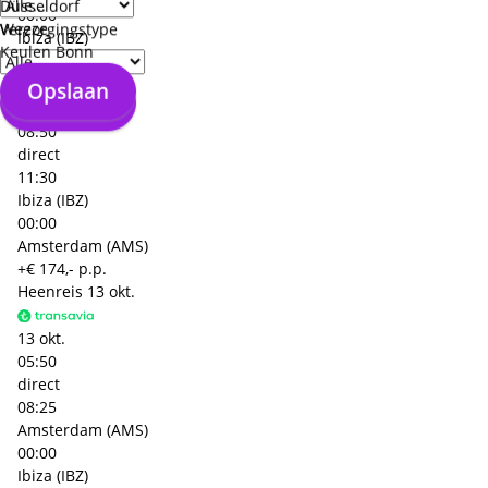
Düsseldorf
00:00
Weeze
Verzorgingstype
Ibiza (IBZ)
Keulen Bonn
Terugreis
16 okt.
Opslaan
Opslaan
16 okt.
08:50
direct
11:30
Ibiza (IBZ)
00:00
Amsterdam (AMS)
+€ 174,- p.p.
Heenreis
13 okt.
13 okt.
05:50
direct
08:25
Amsterdam (AMS)
00:00
Ibiza (IBZ)