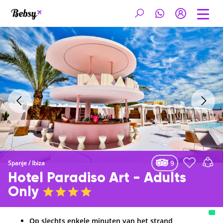
9
Spanje
/
Ibiza
Hotel Paradiso Art - Adults
Only
Op slechts enkele minuten van het strand