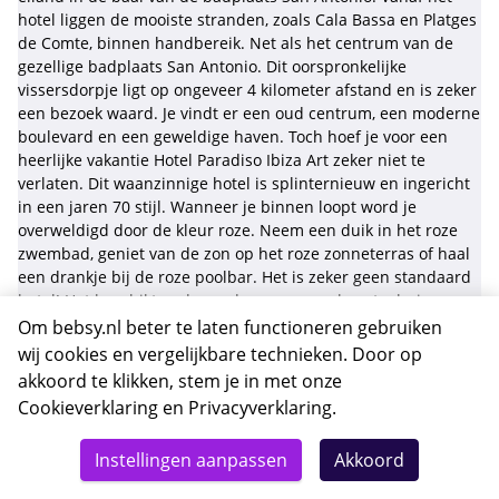
hotel liggen de mooiste stranden, zoals Cala Bassa en Platges
de Comte, binnen handbereik. Net als het centrum van de
gezellige badplaats San Antonio. Dit oorspronkelijke
vissersdorpje ligt op ongeveer 4 kilometer afstand en is zeker
een bezoek waard. Je vindt er een oud centrum, een moderne
boulevard en een geweldige haven. Toch hoef je voor een
heerlijke vakantie Hotel Paradiso Ibiza Art zeker niet te
verlaten. Dit waanzinnige hotel is splinternieuw en ingericht
in een jaren 70 stijl. Wanneer je binnen loopt word je
overweldigd door de kleur roze. Neem een duik in het roze
zwembad, geniet van de zon op het roze zonneterras of haal
een drankje bij de roze poolbar. Het is zeker geen standaard
hotel! Het beschikt onder andere over een kunstgalerie, een
kledingwinkel en zelfs een tattoostudio. Dit wordt vast en
Om bebsy.nl beter te laten functioneren gebruiken
zeker een
vakantie Ibiza
om nooit meer te vergeten...
wij cookies en vergelijkbare technieken. Door op
akkoord te klikken, stem je in met onze
Faciliteiten Hotel Paradiso Art
Cookieverklaring
en
Privacyverklaring
.
- Adults Only
Totaal
Details
Deze reis nu boeken
Instellingen aanpassen
Akkoord
602,-
Tuin
Terras