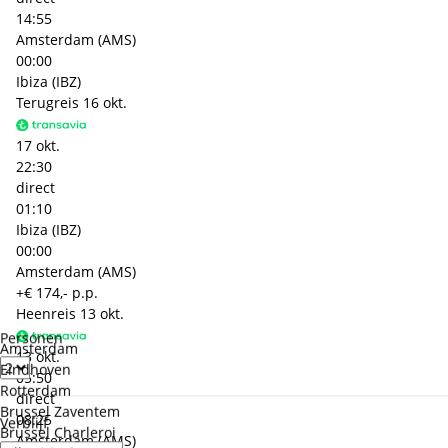
14:55
Amsterdam (AMS)
00:00
Ibiza (IBZ)
Terugreis
16 okt.
17 okt.
22:30
direct
01:10
Ibiza (IBZ)
00:00
Amsterdam (AMS)
+€ 174,- p.p.
Heenreis
13 okt.
Personen
Amsterdam
13 okt.
Eindhoven
05:50
Rotterdam
direct
Brussel Zaventem
08:25
Verblijf
Brussel Charleroi
Amsterdam (AMS)