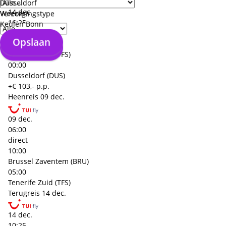
Düsseldorf
14 dec.
Weeze
Verzorgingstype
16:25
Keulen Bonn
direct
Opslaan
21:55
Opslaan
Tenerife Zuid (TFS)
00:00
Dusseldorf (DUS)
+€ 103,- p.p.
Heenreis
09 dec.
09 dec.
06:00
direct
10:00
Brussel Zaventem (BRU)
05:00
Tenerife Zuid (TFS)
Terugreis
14 dec.
14 dec.
10:25