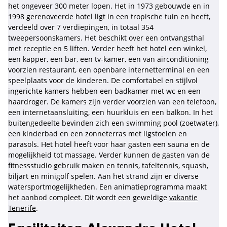
het ongeveer 300 meter lopen. Het in 1973 gebouwde en in
1998 gerenoveerde hotel ligt in een tropische tuin en heeft,
verdeeld over 7 verdiepingen, in totaal 354
tweepersoonskamers. Het beschikt over een ontvangsthal
met receptie en 5 liften. Verder heeft het hotel een winkel,
een kapper, een bar, een tv-kamer, een van airconditioning
voorzien restaurant, een openbare internetterminal en een
speelplaats voor de kinderen. De comfortabel en stijlvol
ingerichte kamers hebben een badkamer met wc en een
haardroger. De kamers zijn verder voorzien van een telefoon,
een internetaansluiting, een huurkluis en een balkon. In het
buitengedeelte bevinden zich een swimming pool (zoetwater),
een kinderbad en een zonneterras met ligstoelen en
parasols. Het hotel heeft voor haar gasten een sauna en de
mogelijkheid tot massage. Verder kunnen de gasten van de
fitnessstudio gebruik maken en tennis, tafeltennis, squash,
biljart en minigolf spelen. Aan het strand zijn er diverse
watersportmogelijkheden. Een animatieprogramma maakt
het aanbod compleet. Dit wordt een geweldige
vakantie
Tenerife
.