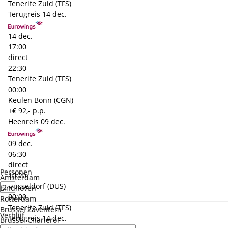
Tenerife Zuid (TFS)
Terugreis
14 dec.
14 dec.
17:00
direct
22:30
Tenerife Zuid (TFS)
00:00
Keulen Bonn (CGN)
+€ 92,- p.p.
Heenreis
09 dec.
09 dec.
06:30
direct
Personen
10:20
Amsterdam
Dusseldorf (DUS)
Eindhoven
00:00
Rotterdam
Tenerife Zuid (TFS)
Brussel Zaventem
Verblijf
Terugreis
14 dec.
Brussel Charleroi