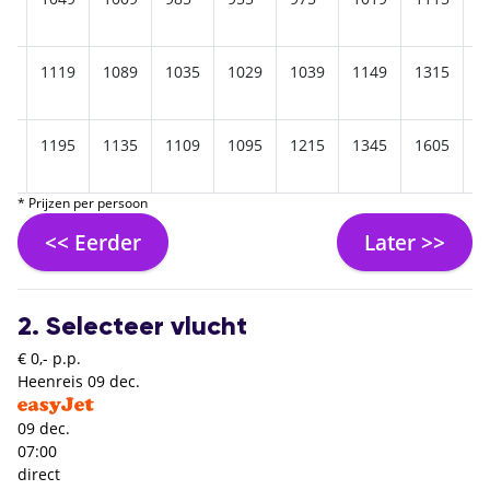
59
1119
1089
1035
1029
1039
1149
1315
1
15
1195
1135
1109
1095
1215
1345
1605
1
* Prijzen per persoon
<< Eerder
Later >>
2. Selecteer vlucht
€ 0,- p.p.
Heenreis
09 dec.
09 dec.
07:00
direct