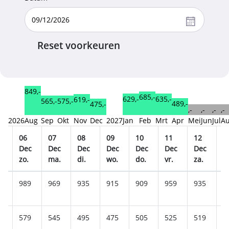
Reset voorkeuren
849,-
685,-
635,-
629,-
619,-
575,-
565,-
489,-
475,-
,-
,-
,-
,-
2026
Aug
Sep
Okt
Nov
Dec
2027
Jan
Feb
Mrt
Apr
Mei
Jun
Jul
A
06
07
08
09
10
11
12
1
c
Dec
Dec
Dec
Dec
Dec
Dec
Dec
D
zo.
ma.
di.
wo.
do.
vr.
za.
z
19
989
969
935
915
909
959
935
1
5
579
545
495
475
505
525
519
5