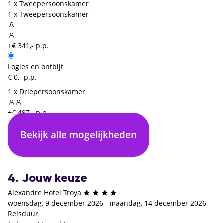
1 x Tweepersoonskamer
1 x Tweepersoonskamer
+€ 341,- p.p.
Logies en ontbijt
€ 0,- p.p.
1 x Driepersoonskamer
+€ 497,- p.p.
Bekijk alle mogelijkheden
Logies en ontbijt
Halfpension
All inclusive
€ 0,- p.p.
+€ 25,- p.p.
+€ 508,- p.p.
4. Jouw keuze
Alexandre Hotel Troya
woensdag, 9 december 2026 - maandag, 14 december 2026
Reisduur