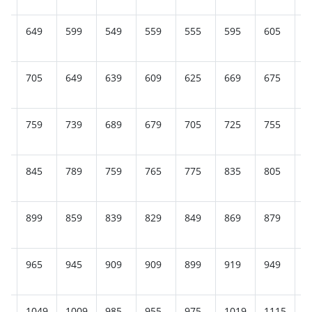
5
649
599
549
559
555
595
605
5
9
705
649
639
609
625
669
675
6
9
759
739
689
679
705
725
755
7
5
845
789
759
765
775
835
805
8
9
899
859
839
829
849
869
879
8
05
965
945
909
909
899
919
949
1
75
1049
1009
985
955
975
1019
1115
1