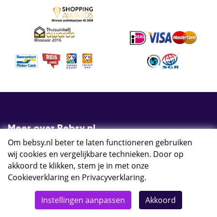
Meer over Bebsy.nl
Om bebsy.nl beter te laten functioneren gebruiken
Contact
wij cookies en vergelijkbare technieken. Door op
Veelgestelde vragen
akkoord te klikken, stem je in met onze
Ervaringen
Cookieverklaring
en
Privacyverklaring
.
Algemene voorwaarden
Instellingen aanpassen
Akkoord
Cookies
Privacy