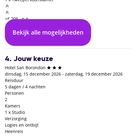
+€ 205,- p.p.
Bekijk alle mogelijkheden
Logies en ontbijt
€ 0,- p.p.
4. Jouw keuze
Hotel San Borondon
dinsdag, 15 december 2026 - zaterdag, 19 december 2026
Reisduur
5 dagen / 4 nachten
Personen
2
Kamers
1 x Studio
Verzorging
Logies en ontbijt
Heenreis