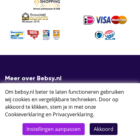
Meer over Bebsy.nl
Om bebsy.nl beter te laten functioneren gebruiken
Contact
wij cookies en vergelijkbare technieken. Door op
Veelgestelde vragen
akkoord te klikken, stem je in met onze
Ervaringen
Cookieverklaring
en
Privacyverklaring
.
Algemene voorwaarden
Cookies
Instellingen aanpassen
Akkoord
Privacy