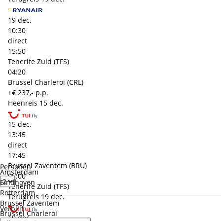
19 dec.
10:30
direct
15:50
Tenerife Zuid (TFS)
04:20
Brussel Charleroi (CRL)
+€ 237,- p.p.
Heenreis
15 dec.
15 dec.
13:45
direct
17:45
Brussel Zaventem (BRU)
Personen
Amsterdam
05:00
Eindhoven
Tenerife Zuid (TFS)
Rotterdam
Terugreis
19 dec.
Brussel Zaventem
Verblijf
Brussel Charleroi
19 dec.