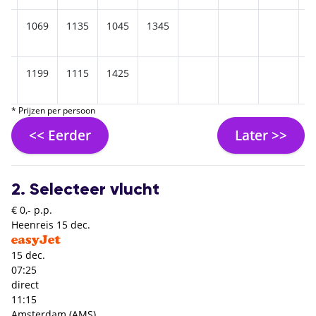
09
1069
1135
1045
1345
25
1199
1115
1425
* Prijzen per persoon
<< Eerder
Later >>
2. Selecteer vlucht
€ 0,- p.p.
Heenreis
15 dec.
15 dec.
07:25
direct
11:15
Amsterdam (AMS)