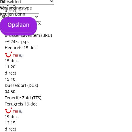
Düsseldorf
18:10
Weeze
Verzorgingstype
direct
Keulen Bonn
23:59
Tenerife Zuid (TFS)
Opslaan
Opslaan
04:49
Brussel Zaventem (BRU)
+€ 245,- p.p.
Heenreis
15 dec.
15 dec.
11:20
direct
15:10
Dusseldorf (DUS)
04:50
Tenerife Zuid (TFS)
Terugreis
19 dec.
19 dec.
12:15
direct