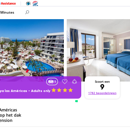
 Minutes
9
Scoort een
9
ya las Américas - Adults only
1782 beoordelingen
 Américas
 op het dak
pension