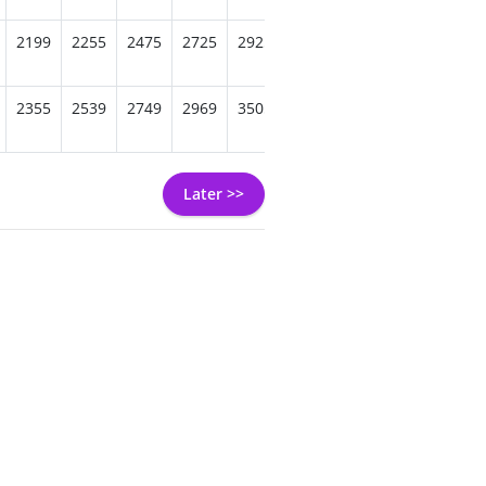
2199
2255
2475
2725
2925
3365
3469
3419
329
2355
2539
2749
2969
3505
3559
3639
3455
343
Later >>