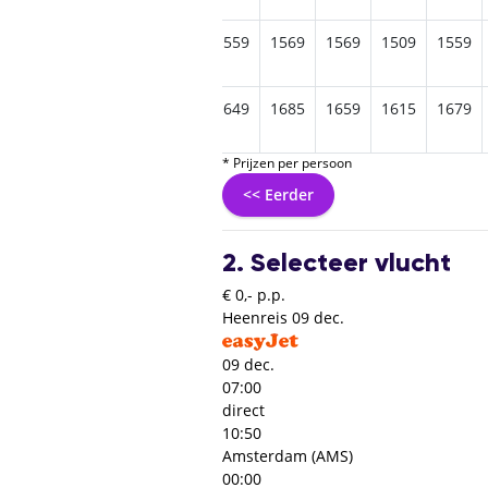
1639
1629
1635
1625
1559
1569
1569
1509
1559
1739
1749
1725
1709
1649
1685
1659
1615
1679
* Prijzen per persoon
<< Eerder
2. Selecteer vlucht
€ 0,- p.p.
Heenreis
09 dec.
09 dec.
07:00
direct
10:50
Amsterdam (AMS)
00:00