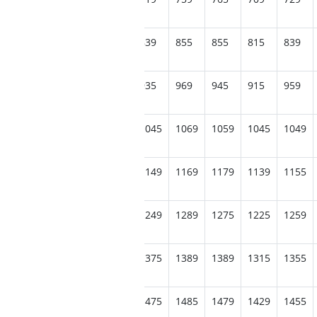
889
865
865
865
839
855
855
815
839
979
979
965
989
935
969
945
915
959
1095
1079
1099
1085
1045
1069
1059
1045
1049
1189
1219
1195
1195
1149
1169
1179
1139
1155
1335
1309
1305
1299
1249
1289
1275
1225
1259
1425
1439
1409
1399
1375
1389
1389
1315
1355
1559
1529
1509
1525
1475
1485
1479
1429
1455