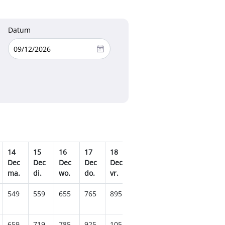
Datum
14
15
16
17
18
19
20
21
22
Dec
Dec
Dec
Dec
Dec
Dec
Dec
Dec
Dec
ma.
di.
wo.
do.
vr.
za.
zo.
ma.
di.
549
559
655
765
895
905
975
1019
111
659
719
785
925
1055
1105
1249
1269
136