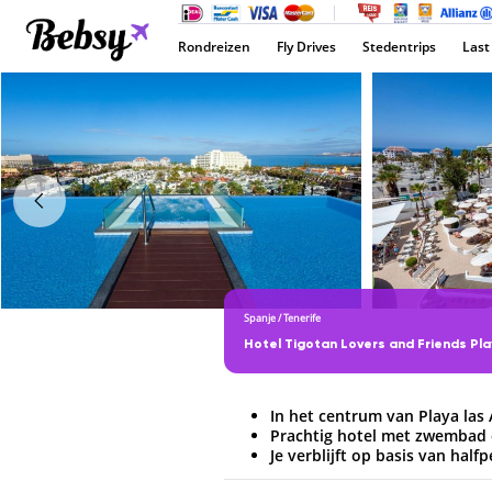
Rondreizen
Fly Drives
Stedentrips
Last
Spanje
/
Tenerife
Hotel Tigotan Lovers and Friends Pla
In het centrum van Playa las
Prachtig hotel met zwembad
Je verblijft op basis van half