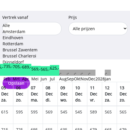
Vertrek vanaf
Prijs
Alle
Amsterdam
Eindhoven
Rotterdam
Brussel Zaventem
Brussel Charleroi
Düsseldorf
735,-
705,-
,-
689,-
625,-
Weeze
569,-
565,-
,-
,-
,-
,-
,-
,-
Keulen Bonn
n
Feb
Mrt
Apr
Mei
Jun
Jul
Aug
Sep
Okt
Nov
Dec
2028
Jan
Opslaan
05
06
07
08
09
10
11
12
13
Dec
Dec
Dec
Dec
Dec
Dec
Dec
Dec
Dec
za.
zo.
ma.
di.
wo.
do.
vr.
za.
zo.
615
595
595
569
545
545
589
565
565
715
725
695
655
635
659
679
665
679