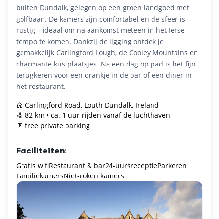
buiten Dundalk, gelegen op een groen landgoed met
golfbaan. De kamers zijn comfortabel en de sfeer is
rustig – ideaal om na aankomst meteen in het Ierse
tempo te komen. Dankzij de ligging ontdek je
gemakkelijk Carlingford Lough, de Cooley Mountains en
charmante kustplaatsjes. Na een dag op pad is het fijn
terugkeren voor een drankje in de bar of een diner in
het restaurant.
Carlingford Road, Louth Dundalk, Ireland
82 km • ca. 1 uur rijden vanaf de luchthaven
free private parking
Faciliteiten:
Gratis wifi
Restaurant & bar
24-uursreceptie
Parkeren
Familiekamers
Niet-roken kamers