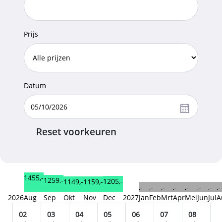
Prijs
Datum
Reset voorkeuren
1455,-
1259,-
1205,-
1159,-
1149,-
,-
,-
,-
,-
,-
,-
,-
,-
2026
Aug
Sep
Okt
Nov
Dec
2027
Jan
Feb
Mrt
Apr
Mei
Jun
Jul
A
02
03
04
05
06
07
08
0