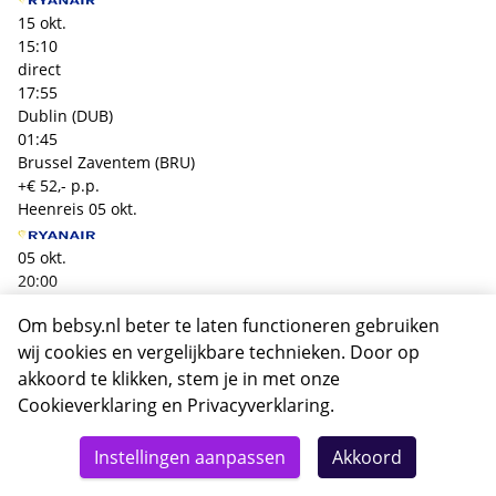
15 okt.
15:10
direct
17:55
Dublin (DUB)
01:45
Brussel Zaventem (BRU)
+€ 52,- p.p.
Heenreis
05 okt.
05 okt.
20:00
direct
Om bebsy.nl beter te laten functioneren gebruiken
20:45
Brussel Zaventem (BRU)
wij cookies en vergelijkbare technieken. Door op
01:45
akkoord te klikken, stem je in met onze
Dublin (DUB)
Cookieverklaring
en
Privacyverklaring
.
Terugreis
15 okt.
Instellingen aanpassen
Akkoord
15 okt.
15:10