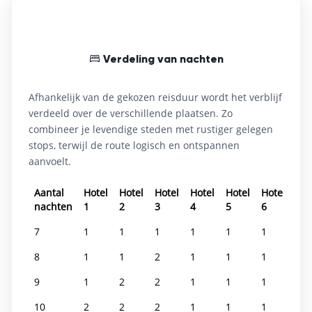
Gratis wifi
Restaurant & bar
24-uursreceptie
Parkeren
Familiekamers
Niet-roken kamers
Familiekamers
Familiekamers
Niet-roken kamers
Niet-roken kamers
Gratis wifi
Familiekamers
Gratis wifi
Restaurant & bar
Restaurant & bar
Niet-roken kamers
24-uursreceptie
24-uursreceptie
Parkeren
Parkeren
Familiekamers
Familiekamers
Niet-roken kamers
Niet-roken kamers
Verdeling van nachten
Afhankelijk van de gekozen reisduur wordt het verblijf
verdeeld over de verschillende plaatsen. Zo
combineer je levendige steden met rustiger gelegen
stops, terwijl de route logisch en ontspannen
aanvoelt.
Aantal
Hotel
Hotel
Hotel
Hotel
Hotel
Hotel
Hot
nachten
1
2
3
4
5
6
7
7
1
1
1
1
1
1
1
8
1
1
2
1
1
1
1
9
1
2
2
1
1
1
1
10
2
2
2
1
1
1
1