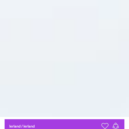
Ierland
/
Ierland