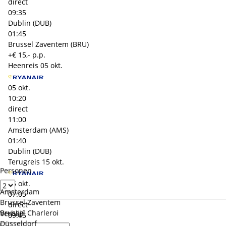
direct
09:35
Dublin (DUB)
01:45
Brussel Zaventem (BRU)
+€ 15,- p.p.
Heenreis
05 okt.
05 okt.
10:20
direct
11:00
Amsterdam (AMS)
01:40
Dublin (DUB)
Terugreis
15 okt.
Personen
15 okt.
Amsterdam
07:05
Brussel Zaventem
direct
Brussel Charleroi
Verblijf
09:45
Düsseldorf
Dublin (DUB)