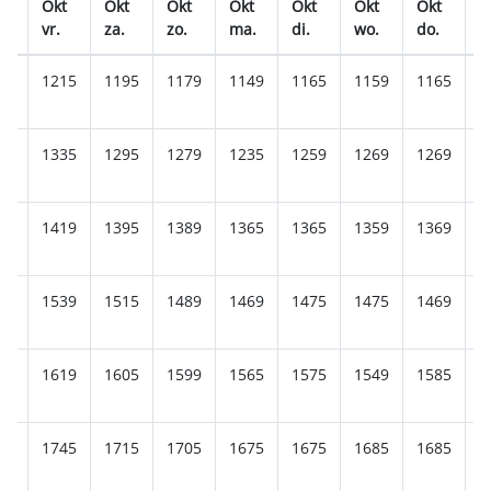
t
Okt
Okt
Okt
Okt
Okt
Okt
Okt
O
.
vr.
za.
zo.
ma.
di.
wo.
do.
v
49
1215
1195
1179
1149
1165
1159
1165
1
59
1335
1295
1279
1235
1259
1269
1269
1
59
1419
1395
1389
1365
1365
1359
1369
1
59
1539
1515
1489
1469
1475
1475
1469
1
59
1619
1605
1599
1565
1575
1549
1585
1
65
1745
1715
1705
1675
1675
1685
1685
1