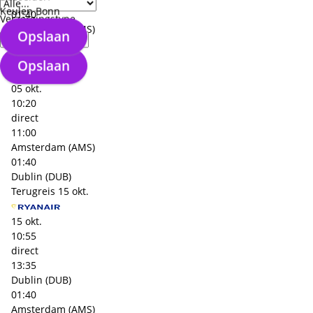
Keulen Bonn
01:40
Verzorgingstype
Amsterdam (AMS)
Opslaan
+€ 15,- p.p.
Heenreis
05 okt.
Opslaan
05 okt.
10:20
direct
11:00
Amsterdam (AMS)
01:40
Dublin (DUB)
Terugreis
15 okt.
15 okt.
10:55
direct
13:35
Dublin (DUB)
01:40
Amsterdam (AMS)