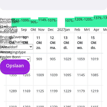
13
1379,-
1209,-
1205,-
Personen
1149,-
1099,-
1079,-
1075,-
1049,-
905,-
Amsterdam
Eindhoven
2026
Aug
Sep
Okt
Nov
Dec
2027
Jan
Feb
Mrt
Apr
M
Rotterdam
Brussel Zaventem
09
10
11
12
13
14
15
1
Verblijf
Brussel Charleroi
t
Okt
Okt
Okt
Okt
Okt
Okt
Okt
O
Düsseldorf
.
vr.
za.
zo.
ma.
di.
wo.
do.
v
Weeze
Verzorgingstype
Keulen Bonn
9
1245
1159
909
905
1029
1059
1019
1
Opslaan
Opslaan
29
1355
1265
1009
1039
1095
1145
1085
1
19
1289
1169
1125
1199
1229
1179
1219
1
39
1319
1259
1199
1279
1285
1319
1415
1