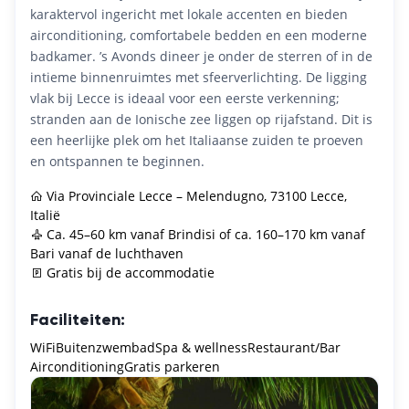
karaktervol ingericht met lokale accenten en bieden
airconditioning, comfortabele bedden en een moderne
badkamer. ’s Avonds dineer je onder de sterren of in de
intieme binnenruimtes met sfeerverlichting. De ligging
vlak bij Lecce is ideaal voor een eerste verkenning;
stranden aan de Ionische zee liggen op rijafstand. Dit is
een heerlijke plek om het Italiaanse zuiden te proeven
en ontspannen te beginnen.
Via Provinciale Lecce – Melendugno, 73100 Lecce,
Italië
Ca. 45–60 km vanaf Brindisi of ca. 160–170 km vanaf
Bari vanaf de luchthaven
Gratis bij de accommodatie
Faciliteiten:
WiFi
Buitenzwembad
Spa & wellness
Restaurant/Bar
Airconditioning
Gratis parkeren