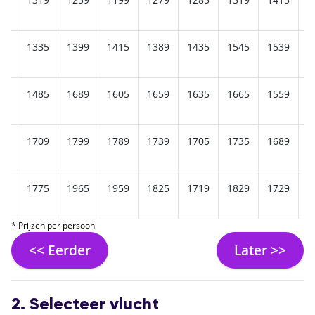
19
1335
1399
1415
1389
1435
1545
1539
1
49
1485
1689
1605
1659
1635
1665
1559
1
59
1709
1799
1789
1739
1705
1735
1689
1
65
1775
1965
1959
1825
1719
1829
1729
1
* Prijzen per persoon
<< Eerder
Later >>
2. Selecteer vlucht