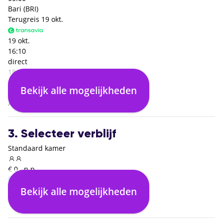
Bari (BRI)
Terugreis
19 okt.
19 okt.
16:10
direct
18:50
Napels Capodichino (NAP)
Bekijk alle mogelijkheden
00:00
Amsterdam (AMS)
3. Selecteer verblijf
Standaard kamer
€ 0,- p.p.
Bekijk alle mogelijkheden
Inclusief ontbijt
€ 0,- p.p.