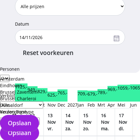
Datum
Reset voorkeuren
Personen
Amsterdam
Eindhoven
1125,-
1065
1059,-
969,-
949,-
829,-
Brussel Zaventem
789,-
765,-
709,-
679,-
625,-
Verblijf
Brussel Charleroi
2026
Aug
Sep
Okt
Nov
Dec
2027
Jan
Feb
Mrt
Apr
Mei
Jun
Düsseldorf
Keulen Bonn
Verzorgingstype
11
12
13
14
15
16
17
1
Opslaan
v
Nov
Nov
Nov
Nov
Nov
Nov
Nov
N
wo.
do.
vr.
za.
zo.
ma.
di.
w
Opslaan