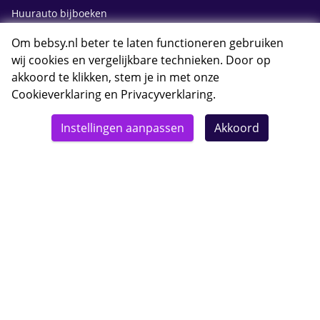
Huurauto bijboeken
Om bebsy.nl beter te laten functioneren gebruiken
Contact
wij cookies en vergelijkbare technieken. Door op
akkoord te klikken, stem je in met onze
Cookieverklaring
en
Privacyverklaring
.
Whatsapp met Bebsy.nl
Instellingen aanpassen
Akkoord
Openingstijden
E-mail Bebsy.nl