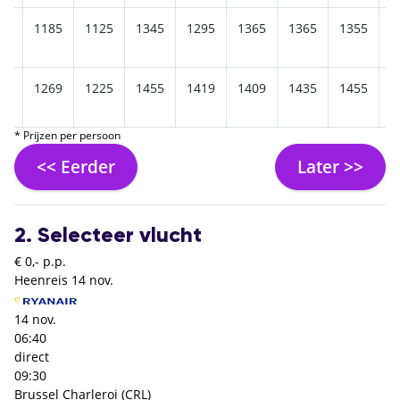
69
1185
1125
1345
1295
1365
1365
1355
1
49
1269
1225
1455
1419
1409
1435
1455
1
* Prijzen per persoon
<< Eerder
Later >>
2. Selecteer vlucht
€ 0,- p.p.
Heenreis
14 nov.
14 nov.
06:40
direct
09:30
Brussel Charleroi (CRL)