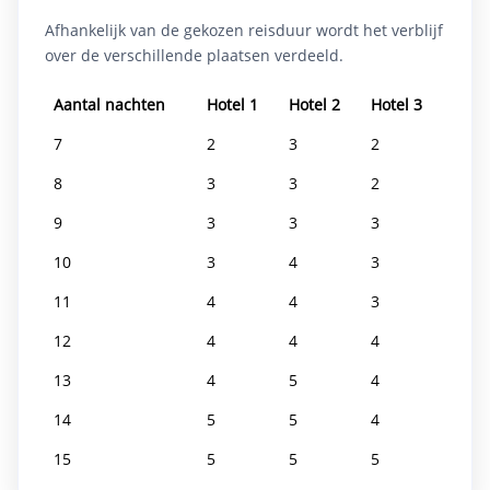
Restaurant
Tuin & terras
24-uursreceptie
Afhankelijk van de gekozen reisduur wordt het verblijf
over de verschillende plaatsen verdeeld.
Aantal nachten
Hotel 1
Hotel 2
Hotel 3
7
2
3
2
8
3
3
2
9
3
3
3
10
3
4
3
11
4
4
3
12
4
4
4
13
4
5
4
14
5
5
4
15
5
5
5