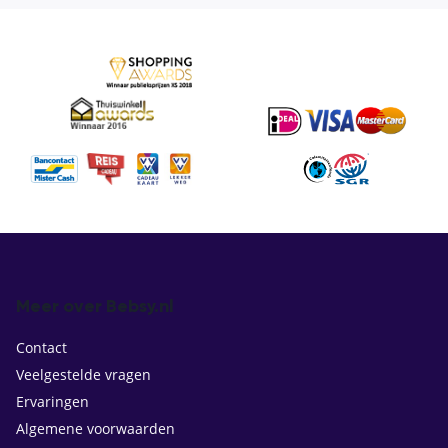
Meer over Bebsy.nl
Contact
Veelgestelde vragen
Ervaringen
Algemene voorwaarden