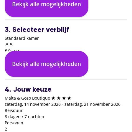
Bekijk alle mogelijkheden
03:30
Amsterdam (AMS)
3. Selecteer verblijf
Standaard kamer
€ 0,- p.p.
Bekijk alle mogelijkheden
Inclusief ontbijt
€ 0,- p.p.
4. Jouw keuze
Malta & Gozo Boutique
zaterdag, 14 november 2026 - zaterdag, 21 november 2026
Reisduur
8 dagen / 7 nachten
Personen
2