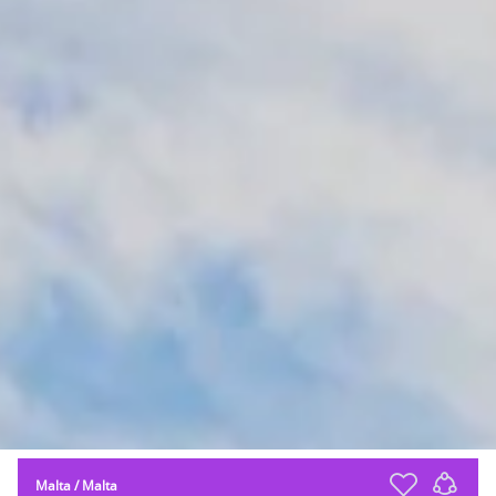
Malta
/
Malta